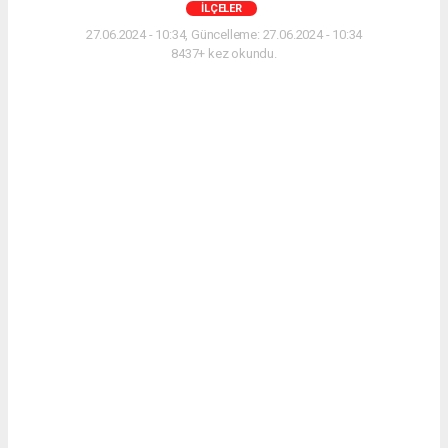
İLÇELER
27.06.2024 - 10:34, Güncelleme: 27.06.2024 - 10:34
8437+ kez okundu.