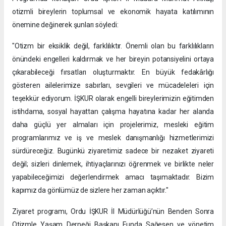
otizmli bireylerin toplumsal ve ekonomik hayata katılımının
önemine değinerek şunları söyledi:
"Otizm bir eksiklik değil, farklılıktır. Önemli olan bu farklılıkların
önündeki engelleri kaldırmak ve her bireyin potansiyelini ortaya
çıkarabileceği fırsatları oluşturmaktır. En büyük fedakârlığı
gösteren ailelerimize sabırları, sevgileri ve mücadeleleri için
teşekkür ediyorum. İŞKUR olarak engelli bireylerimizin eğitimden
istihdama, sosyal hayattan çalışma hayatına kadar her alanda
daha güçlü yer almaları için projelerimiz, mesleki eğitim
programlarımız ve iş ve meslek danışmanlığı hizmetlerimizi
sürdüreceğiz. Bugünkü ziyaretimiz sadece bir nezaket ziyareti
değil; sizleri dinlemek, ihtiyaçlarınızı öğrenmek ve birlikte neler
yapabileceğimizi değerlendirmek amacı taşımaktadır. Bizim
kapımız da gönlümüz de sizlere her zaman açıktır."
Ziyaret programı, Ordu İŞKUR İl Müdürlüğü’nün Benden Sonra
Otizmle Yaşam Derneği Başkanı Funda Sağesen ve yönetim