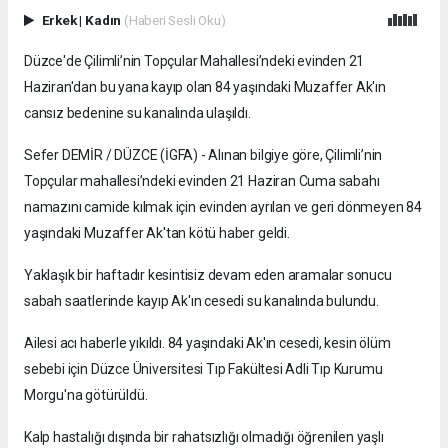
Erkek
|
Kadın
(Haberi Sesli Oku)
Düzce'de Çilimli’nin Topçular Mahallesi’ndeki evinden 21
Haziran'dan bu yana kayıp olan 84 yaşındaki Muzaffer Ak'ın
cansız bedenine su kanalında ulaşıldı.
Sefer DEMİR / DÜZCE (İGFA) - Alınan bilgiye göre, Çilimli’nin
Topçular mahallesi’ndeki evinden 21 Haziran Cuma sabahı
namazını camide kılmak için evinden ayrılan ve geri dönmeyen 84
yaşındaki Muzaffer Ak'tan kötü haber geldi.
Yaklaşık bir haftadır kesintisiz devam eden aramalar sonucu
sabah saatlerinde kayıp Ak'ın cesedi su kanalında bulundu.
Ailesi acı haberle yıkıldı. 84 yaşındaki Ak'ın cesedi, kesin ölüm
sebebi için Düzce Üniversitesi Tıp Fakültesi Adli Tıp Kurumu
Morgu'na götürüldü.
Kalp hastalığı dışında bir rahatsızlığı olmadığı öğrenilen yaşlı