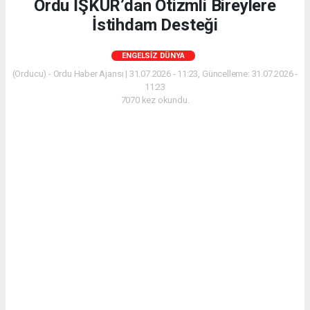
Ordu İŞKUR’dan Otizmli Bireylere
İstihdam Desteği
ENGELSIZ DÜNYA
(Orducu) - Ordu Haber Ajansı | 31.07.2026 - 11:23, Güncelleme: 31.07.2026 -
11:23
7070 kez okundu.