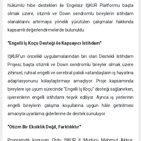
hükümlü hibe destekleri ile Engelsiz İŞKUR Platformu başta
olmak üzere, otizmli ve Down sendromlu bireylerin istihdam
olanaklarını artırmaya yönelik yürütülen çalışmalar hakkında
kapsamlı değerlendirmelerde bulunuldu.
"Engelli İş Koçu Desteği ile Kapsayıcı İstihdam"
İŞKUR’un öncelikli uygulamalarından biri olan Destekli İstihdam
Projesi; başta otizmli ve Down sendromlu bireyler olmak üzere
zihinsel, ruhsal engelli ve serebral palsili vatandaşların iş hayatına
adaptasyonunu kolaylaştırmayı amaçlıyor. Proje kapsamında
bireylere işe uyum sürecinde "Engelli İş Koçu" desteği sağlanırken,
işverenlerin engelli istihdamı teşvik ediliyor. Ayrıca iş yerlerinin
engelli bireylerin çalışma koşullarına uygun hâle getirilmesi
amacıyla uyarlama giderlerine de destek sunuluyor.
"Otizm Bir Eksiklik Değil, Farklılıktır"
Programda konuşan Ordu İŞKUR İl Müdürü Mahmut Akkuş,