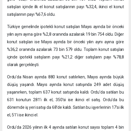
satışları içinde ilk el konut satışlarının payı %32,4, ikinci el konut
satışlarının payı %67,6 oldu.
Türkiye genelinde ipotekli konut satışları Mayıs ayında bir önceki
yılın aynı ayına göre %2,8 oranında azalarak 19 bin 754 oldu. Diğer
konut satışları ise Mayıs ayında bir önceki yılın aynı ayına göre
%36,2 oranında azalarak 73 bin 579 oldu. Toplam konut satışları
içinde ipotekli satışların payı %21,2 diğer satışların payı %78,8
olarak gerçekleşti.
Ordu’da Nisan ayında 880 konut satılırken, Mayıs ayında büyük
düşüş yaşandı. Mayıs ayında konut satışında 249 adet düşüş
yaşanırken, toplam 637 konut satışında kaldı. Ordu’da satılan bu
631 konutun 281’i ilk el, 350’si ise ikinci el satış. Ordu’da bu
dönemde iş yeri satışı da 68’de kaldı. Satılan bu işyerlerinin 17’si ilk
el, 51’i ise ikinci el.
Ordu’da 2026 yılının ilk 4 ayında satılan konut sayısı toplam 4 bin