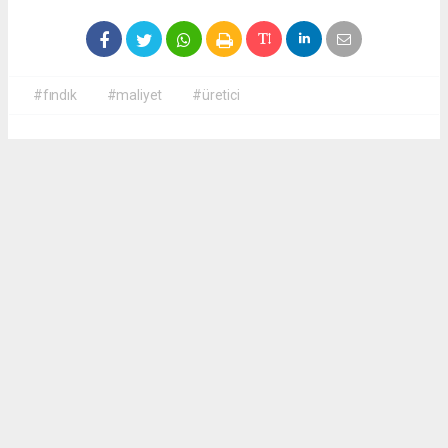
#fındık
#maliyet
#üretici