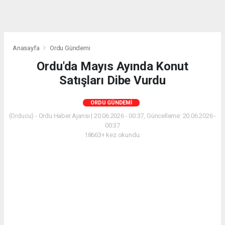
Anasayfa
Ordu Gündemi
Ordu'da Mayıs Ayında Konut
Satışları Dibe Vurdu
ORDU GÜNDEMI
(Orducu) - Ordu Haber Ajansı | 20.06.2026 - 00:37, Güncelleme: 20.06.2026 -
00:37
18663+ kez okundu.