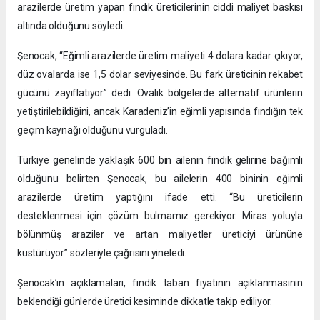
arazilerde üretim yapan fındık üreticilerinin ciddi maliyet baskısı
altında olduğunu söyledi.
Şenocak, “Eğimli arazilerde üretim maliyeti 4 dolara kadar çıkıyor,
düz ovalarda ise 1,5 dolar seviyesinde. Bu fark üreticinin rekabet
gücünü zayıflatıyor” dedi. Ovalık bölgelerde alternatif ürünlerin
yetiştirilebildiğini, ancak Karadeniz’in eğimli yapısında fındığın tek
geçim kaynağı olduğunu vurguladı.
Türkiye genelinde yaklaşık 600 bin ailenin fındık gelirine bağımlı
olduğunu belirten Şenocak, bu ailelerin 400 bininin eğimli
arazilerde üretim yaptığını ifade etti. “Bu üreticilerin
desteklenmesi için çözüm bulmamız gerekiyor. Miras yoluyla
bölünmüş araziler ve artan maliyetler üreticiyi ürününe
küstürüyor” sözleriyle çağrısını yineledi.
Şenocak’ın açıklamaları, fındık taban fiyatının açıklanmasının
beklendiği günlerde üretici kesiminde dikkatle takip ediliyor.