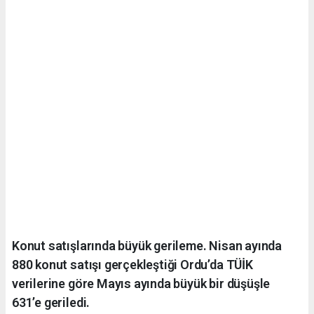
Konut satışlarında büyük gerileme. Nisan ayında
880 konut satışı gerçekleştiği Ordu’da TÜİK
verilerine göre Mayıs ayında büyük bir düşüşle
631’e geriledi.