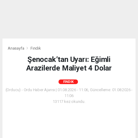
Anasayfa
Fındık
Şenocak’tan Uyarı: Eğimli
Arazilerde Maliyet 4 Dolar
FINDIK
(Orducu) - Ordu Haber Ajansı | 01.08.2026 - 11:06, Güncelleme: 01.08.2026 -
11:06
13117 kez okundu.