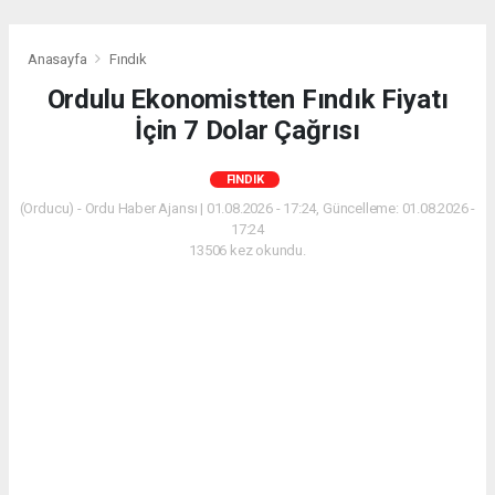
Anasayfa
Fındık
Ordulu Ekonomistten Fındık Fiyatı
İçin 7 Dolar Çağrısı
FINDIK
(Orducu) - Ordu Haber Ajansı | 01.08.2026 - 17:24, Güncelleme: 01.08.2026 -
17:24
13506 kez okundu.