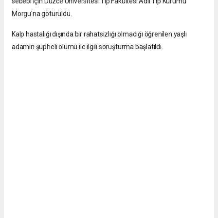
sebebi için Düzce Üniversitesi Tıp Fakültesi Adli Tıp Kurumu
Morgu'na götürüldü.
Kalp hastalığı dışında bir rahatsızlığı olmadığı öğrenilen yaşlı
adamın şüpheli ölümü ile ilgili soruşturma başlatıldı.