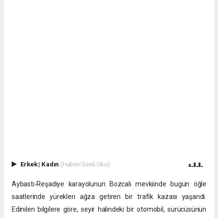
Erkek
|
Kadın
(Haberi Sesli Oku)
Aybastı-Reşadiye karayolunun Bozcalı mevkiinde bugün öğle
saatlerinde yürekleri ağza getiren bir trafik kazası yaşandı.
Edinilen bilgilere göre, seyir halindeki bir otomobil, sürücüsünün