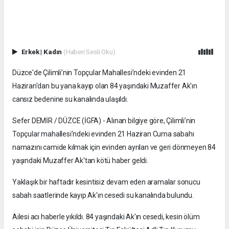
Erkek
|
Kadın
(Haberi Sesli Oku)
Düzce'de Çilimli’nin Topçular Mahallesi’ndeki evinden 21
Haziran'dan bu yana kayıp olan 84 yaşındaki Muzaffer Ak'ın
cansız bedenine su kanalında ulaşıldı.
Sefer DEMİR / DÜZCE (İGFA) - Alınan bilgiye göre, Çilimli’nin
Topçular mahallesi’ndeki evinden 21 Haziran Cuma sabahı
namazını camide kılmak için evinden ayrılan ve geri dönmeyen 84
yaşındaki Muzaffer Ak'tan kötü haber geldi.
Yaklaşık bir haftadır kesintisiz devam eden aramalar sonucu
sabah saatlerinde kayıp Ak'ın cesedi su kanalında bulundu.
Ailesi acı haberle yıkıldı. 84 yaşındaki Ak'ın cesedi, kesin ölüm