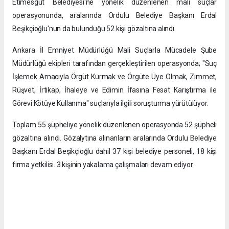
Etimesgut Belediyesi'ne yönelik düzenlenen mali suçlar
operasyonunda, aralarında Ordulu Belediye Başkanı Erdal
Beşikçioğlu'nun da bulunduğu 52 kişi gözaltına alındı.
​Ankara İl Emniyet Müdürlüğü Mali Suçlarla Mücadele Şube
Müdürlüğü ekipleri tarafından gerçekleştirilen operasyonda; "Suç
İşlemek Amacıyla Örgüt Kurmak ve Örgüte Üye Olmak, Zimmet,
Rüşvet, İrtikap, İhaleye ve Edimin İfasına Fesat Karıştırma ile
Görevi Kötüye Kullanma" suçlarıyla ilgili soruşturma yürütülüyor.
​Toplam 55 şüpheliye yönelik düzenlenen operasyonda 52 şüpheli
gözaltına alındı. Gözalytına alınanların aralarında Ordulu Belediye
Başkanı Erdal Beşikçioğlu dahil 37 kişi belediye personeli, 18 kişi
firma yetkilisi. 3 kişinin yakalama çalışmaları devam ediyor.