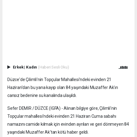
Erkek
|
Kadın
(Haberi Sesli Oku)
Düzce'de Çilimli’nin Topçular Mahallesi’ndeki evinden 21
Haziran'dan bu yana kayıp olan 84 yaşındaki Muzaffer Ak'ın
cansız bedenine su kanalında ulaşıldı.
Sefer DEMİR / DÜZCE (İGFA) - Alınan bilgiye göre, Çilimli’nin
Topçular mahallesi’ndeki evinden 21 Haziran Cuma sabahı
namazını camide kılmak için evinden ayrılan ve geri dönmeyen 84
yaşındaki Muzaffer Ak'tan kötü haber geldi.