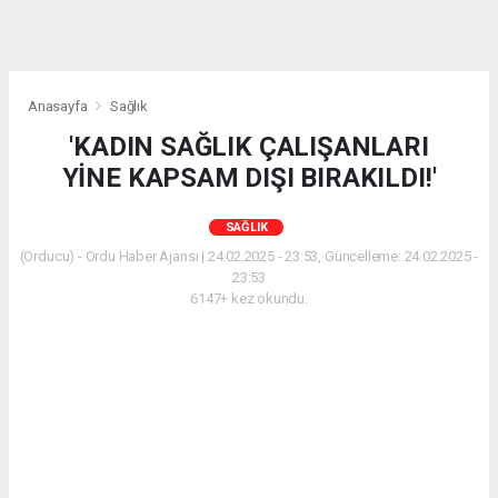
Anasayfa
Sağlık
'KADIN SAĞLIK ÇALIŞANLARI
YİNE KAPSAM DIŞI BIRAKILDI!'
SAĞLIK
(Orducu) - Ordu Haber Ajansı | 24.02.2025 - 23:53, Güncelleme: 24.02.2025 -
23:53
6147+ kez okundu.