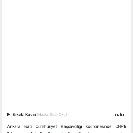
Erkek
|
Kadın
(Haberi Sesli Oku)
Ankara Batı Cumhuriyet Başsavcılığı koordinesinde CHP’li