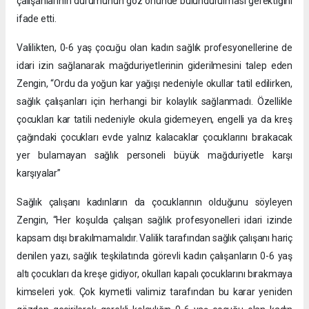
çalışanlarının durumunun göz önünde bulundurulması gerektiğini
ifade etti.
Valilikten, 0-6 yaş çocuğu olan kadın sağlık profesyonellerine de
idari izin sağlanarak mağduriyetlerinin giderilmesini talep eden
Zengin, “Ordu da yoğun kar yağışı nedeniyle okullar tatil edilirken,
sağlık çalışanları için herhangi bir kolaylık sağlanmadı. Özellikle
çocukları kar tatili nedeniyle okula gidemeyen, engelli ya da kreş
çağındaki çocukları evde yalnız kalacaklar çocuklarını bırakacak
yer bulamayan sağlık personeli büyük mağduriyetle karşı
karşıyalar”
Sağlık çalışanı kadınların da çocuklarının olduğunu söyleyen
Zengin, “Her koşulda çalışan sağlık profesyonelleri idari izinde
kapsam dışı bırakılmamalıdır. Valilik tarafından sağlık çalışanı hariç
denilen yazı, sağlık teşkilatında görevli kadın çalışanların 0-6 yaş
altı çocukları da kreşe gidiyor, okulları kapalı çocuklarını bırakmaya
kimseleri yok. Çok kıymetli valimiz tarafından bu karar yeniden