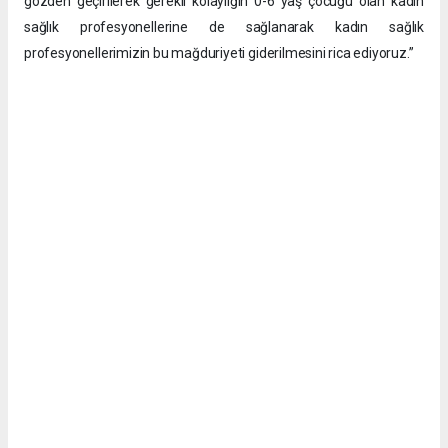
gözden geçirilerek gerekli kolaylığın 0-6 yaş çocuğu olan kadın
sağlık profesyonellerine de sağlanarak kadın sağlık
profesyonellerimizin bu mağduriyeti giderilmesini rica ediyoruz.”