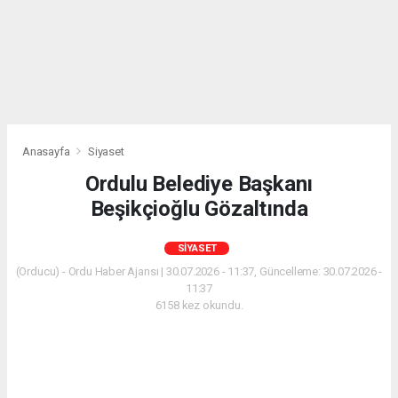
Anasayfa
Siyaset
Ordulu Belediye Başkanı
Beşikçioğlu Gözaltında
SIYASET
(Orducu) - Ordu Haber Ajansı | 30.07.2026 - 11:37, Güncelleme: 30.07.2026 -
11:37
6158 kez okundu.