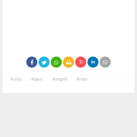
#ordu
#işkur
#engelli
#hibe