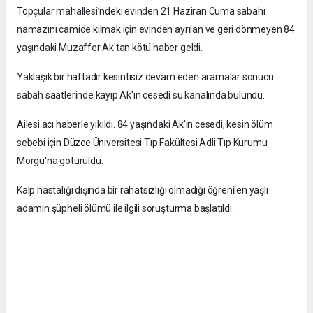
Topçular mahallesi’ndeki evinden 21 Haziran Cuma sabahı
namazını camide kılmak için evinden ayrılan ve geri dönmeyen 84
yaşındaki Muzaffer Ak'tan kötü haber geldi.
Yaklaşık bir haftadır kesintisiz devam eden aramalar sonucu
sabah saatlerinde kayıp Ak'ın cesedi su kanalında bulundu.
Ailesi acı haberle yıkıldı. 84 yaşındaki Ak'ın cesedi, kesin ölüm
sebebi için Düzce Üniversitesi Tıp Fakültesi Adli Tıp Kurumu
Morgu'na götürüldü.
Kalp hastalığı dışında bir rahatsızlığı olmadığı öğrenilen yaşlı
adamın şüpheli ölümü ile ilgili soruşturma başlatıldı.