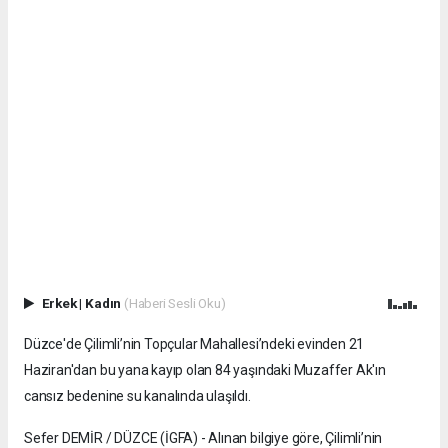
Erkek
|
Kadın
(Haberi Sesli Oku)
Düzce'de Çilimli’nin Topçular Mahallesi’ndeki evinden 21
Haziran'dan bu yana kayıp olan 84 yaşındaki Muzaffer Ak'ın
cansız bedenine su kanalında ulaşıldı.
Sefer DEMİR / DÜZCE (İGFA) - Alınan bilgiye göre, Çilimli’nin