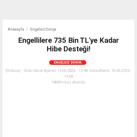
Anasayfa
Engelsiz Dünya
Engellilere 735 Bin TL'ye Kadar
Hibe Desteği!
ENGELSIZ DÜNYA
(Orducu) - Ordu Haber Ajansı | 19.06.2026 - 15:58, Güncelleme: 19.06.2026 -
15:58
18681+ kez okundu.