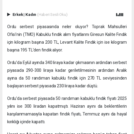
Erkek
|
Kadın
(Haberi Sesli Oku)
Ordu serbest piyasasında neler oluyor? Toprak Mahsulleri
Ofisi’nin (TMO) Kabuklu fındık alım fiyatlarını Giresun Kalite Fındık
için kilogram başına 200 TL, Levant Kalite Fındık için ise kilogram
başına 195 TL’den fındık alıyor.
Ordu’da Eylül ayında 340 liraya kadar çıkmasının ardından serbest
piyasada 290-300 liraya kadar geriletilmesinin ardından Aralık
ayına da 50 randıman kabuklu fındık için 270 TL seviyesinden
başlayan serbest piyasada 230 liraya kadar düştü.
Ordu’da serbest piyasada 50 randıman kabuklu fındık fiyatı 2025
yılını ise 300 liradan kapatmıştı. Haziran ayını da beklentilerin
karşılanmamasıyla kapatan fındık fiyatı, Temmuz ayını da hayal
kırıklığı içinde kapattı.