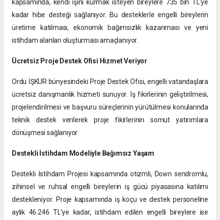
kapsamında, kendi işini kurmak isteyen bireylere 735 bin TL’ye
kadar hibe desteği sağlanıyor. Bu desteklerle engelli bireylerin
üretime katılması, ekonomik bağımsızlık kazanması ve yeni
istihdam alanları oluşturması amaçlanıyor.
Ücretsiz Proje Destek Ofisi Hizmet Veriyor
Ordu İŞKUR bünyesindeki Proje Destek Ofisi, engelli vatandaşlara
ücretsiz danışmanlık hizmeti sunuyor. İş fikirlerinin geliştirilmesi,
projelendirilmesi ve başvuru süreçlerinin yürütülmesi konularında
teknik destek verilerek proje fikirlerinin somut yatırımlara
dönüşmesi sağlanıyor.
Destekli İstihdam Modeliyle Bağımsız Yaşam
Destekli İstihdam Projesi kapsamında otizmli, Down sendromlu,
zihinsel ve ruhsal engelli bireylerin iş gücü piyasasına katılımı
destekleniyor. Proje kapsamında iş koçu ve destek personeline
aylık 46.246 TL’ye kadar, istihdam edilen engelli bireylere ise