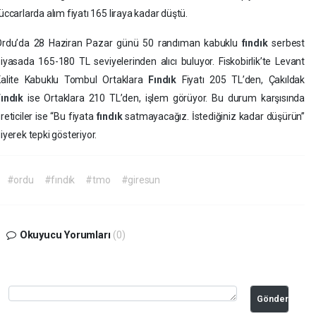
üccarlarda alım fiyatı 165 liraya kadar düştü.
Ordu’da 28 Haziran Pazar günü 50 randıman kabuklu
fındık
serbest
iyasada 165-180 TL seviyelerinden alıcı buluyor. Fiskobirlik’te Levant
Kalite Kabuklu Tombul Ortaklara
Fındık
Fiyatı 205 TL’den, Çakıldak
Fındık
ise Ortaklara 210 TL’den, işlem görüyor. Bu durum karşısında
reticiler ise “Bu fiyata
fındık
satmayacağız. İstediğiniz kadar düşürün”
iyerek tepki gösteriyor.
#ordu
#fındık
#tmo
#giresun
Okuyucu Yorumları
(0)
Gönder