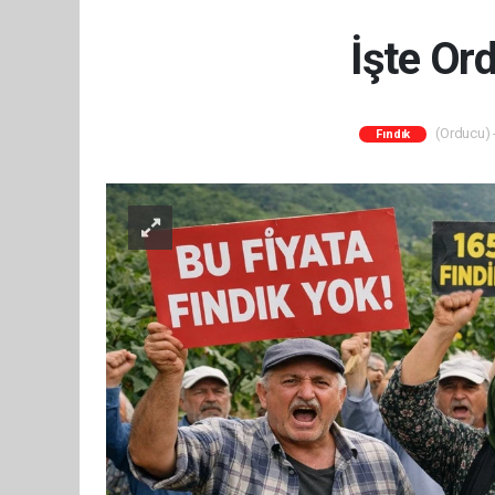
İşte Ord
(Orducu) -
Fındık