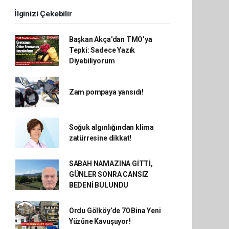
İlginizi Çekebilir
Başkan Akça'dan TMO’ya
Tepki: Sadece Yazık
Diyebiliyorum
Zam pompaya yansıdı!
Soğuk algınlığından klima
zatürresine dikkat!
SABAH NAMAZINA GİTTİ,
GÜNLER SONRA CANSIZ
BEDENİ BULUNDU
Ordu Gölköy’de 70 Bina Yeni
Yüzüne Kavuşuyor!