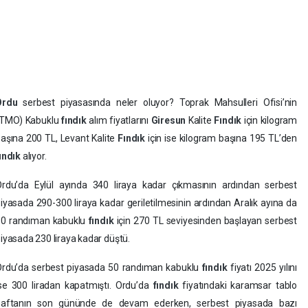
Ordu
serbest piyasasında neler oluyor? Toprak Mahsulleri Ofisi’nin
(TMO) Kabuklu
fındık
alım fiyatlarını
Giresun
Kalite
Fındık
için kilogram
aşına 200 TL, Levant Kalite
Fındık
için ise kilogram başına 195 TL’den
ındık
alıyor.
rdu’da Eylül ayında 340 liraya kadar çıkmasının ardından serbest
iyasada 290-300 liraya kadar geriletilmesinin ardından Aralık ayına da
50 randıman kabuklu
fındık
için 270 TL seviyesinden başlayan serbest
iyasada 230 liraya kadar düştü.
rdu’da serbest piyasada 50 randıman kabuklu
fındık
fiyatı 2025 yılını
se 300 liradan kapatmıştı. Ordu’da
fındık
fiyatındaki karamsar tablo
haftanın son gününde de devam ederken, serbest piyasada bazı