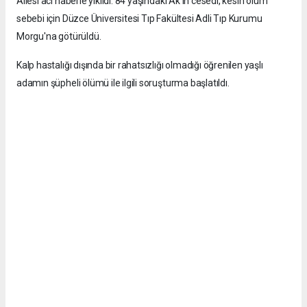
Ailesi acı haberle yıkıldı. 84 yaşındaki Ak'ın cesedi, kesin ölüm
sebebi için Düzce Üniversitesi Tıp Fakültesi Adli Tıp Kurumu
Morgu'na götürüldü.
Kalp hastalığı dışında bir rahatsızlığı olmadığı öğrenilen yaşlı
adamın şüpheli ölümü ile ilgili soruşturma başlatıldı.