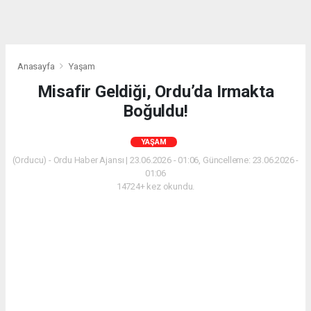
Anasayfa
Yaşam
Misafir Geldiği, Ordu’da Irmakta
Boğuldu!
YAŞAM
(Orducu) - Ordu Haber Ajansı | 23.06.2026 - 01:06, Güncelleme: 23.06.2026 -
01:06
14724+ kez okundu.