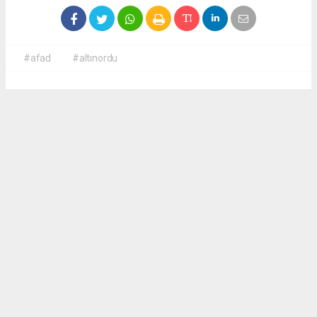
#afad
#altınordu