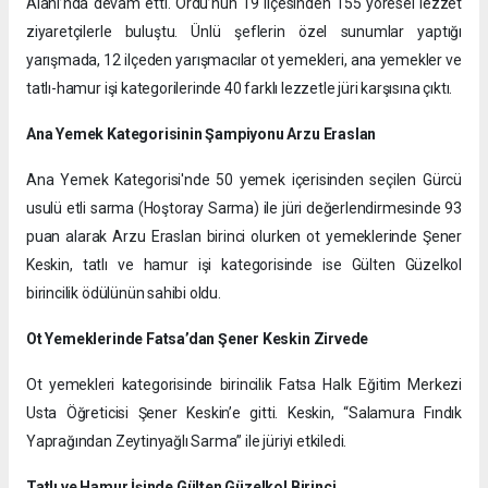
Alanı’nda devam etti. Ordu’nun 19 ilçesinden 155 yöresel lezzet
ziyaretçilerle buluştu. Ünlü şeflerin özel sunumlar yaptığı
yarışmada, 12 ilçeden yarışmacılar ot yemekleri, ana yemekler ve
tatlı-hamur işi kategorilerinde 40 farklı lezzetle jüri karşısına çıktı.
Ana Yemek Kategorisinin Şampiyonu Arzu Eraslan
Ana Yemek Kategorisi'nde 50 yemek içerisinden seçilen Gürcü
usulü etli sarma (Hoştoray Sarma) ile jüri değerlendirmesinde 93
puan alarak Arzu Eraslan birinci olurken ot yemeklerinde Şener
Keskin, tatlı ve hamur işi kategorisinde ise Gülten Güzelkol
birincilik ödülünün sahibi oldu.
Ot Yemeklerinde Fatsa’dan Şener Keskin Zirvede
Ot yemekleri kategorisinde birincilik Fatsa Halk Eğitim Merkezi
Usta Öğreticisi Şener Keskin’e gitti. Keskin, “Salamura Fındık
Yaprağından Zeytinyağlı Sarma” ile jüriyi etkiledi.
Tatlı ve Hamur İşinde Gülten Güzelkol Birinci