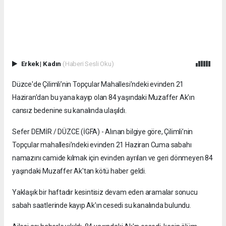
Erkek
|
Kadın
(Haberi Sesli Oku)
Düzce'de Çilimli’nin Topçular Mahallesi’ndeki evinden 21
Haziran'dan bu yana kayıp olan 84 yaşındaki Muzaffer Ak'ın
cansız bedenine su kanalında ulaşıldı.
Sefer DEMİR / DÜZCE (İGFA) - Alınan bilgiye göre, Çilimli’nin
Topçular mahallesi’ndeki evinden 21 Haziran Cuma sabahı
namazını camide kılmak için evinden ayrılan ve geri dönmeyen 84
yaşındaki Muzaffer Ak'tan kötü haber geldi.
Yaklaşık bir haftadır kesintisiz devam eden aramalar sonucu
sabah saatlerinde kayıp Ak'ın cesedi su kanalında bulundu.