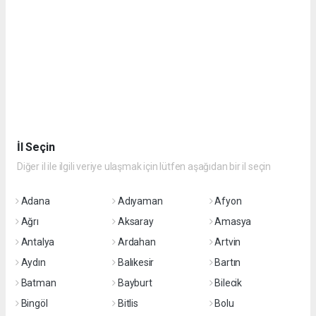
İl Seçin
Diğer il ile ilgili veriye ulaşmak için lütfen aşağıdan bir il seçin
Adana
Adıyaman
Afyon
Ağrı
Aksaray
Amasya
Antalya
Ardahan
Artvin
Aydın
Balıkesir
Bartın
Batman
Bayburt
Bilecik
Bingöl
Bitlis
Bolu