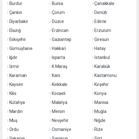
Burdur
Bursa
Çanakkale
Çankırı
Çorum
Denizli
Diyarbakır
Düzce
Edirne
Elazığ
Erzincan
Erzurum
Eskişehir
Gaziantep
Giresun
Gümüşhane
Hakkari
Hatay
Iğdır
Isparta
İstanbul
İzmir
K.Maraş
Karabük
Karaman
Kars
Kastamonu
Kayseri
Kırıkkale
Kırşehir
Kilis
Kocaeli
Konya
Kütahya
Malatya
Manisa
Mardin
Mersin
Muğla
Muş
Nevşehir
Niğde
Ordu
Osmaniye
Rize
Sakarya
Samsun
Siirt