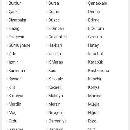
Burdur
Bursa
Çanakkale
Çankırı
Çorum
Denizli
Diyarbakır
Düzce
Edirne
Elazığ
Erzincan
Erzurum
Eskişehir
Gaziantep
Giresun
Gümüşhane
Hakkari
Hatay
Iğdır
Isparta
İstanbul
İzmir
K.Maraş
Karabük
Karaman
Kars
Kastamonu
Kayseri
Kırıkkale
Kırşehir
Kilis
Kocaeli
Konya
Kütahya
Malatya
Manisa
Mardin
Mersin
Muğla
Muş
Nevşehir
Niğde
Ordu
Osmaniye
Rize
Sakarya
Samsun
Siirt