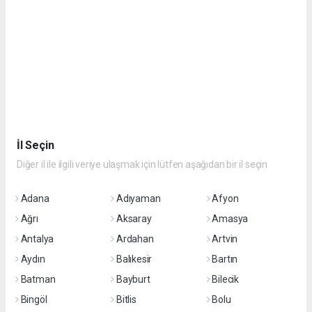
İl Seçin
Diğer il ile ilgili veriye ulaşmak için lütfen aşağıdan bir il seçin
Adana
Adıyaman
Afyon
Ağrı
Aksaray
Amasya
Antalya
Ardahan
Artvin
Aydın
Balıkesir
Bartın
Batman
Bayburt
Bilecik
Bingöl
Bitlis
Bolu