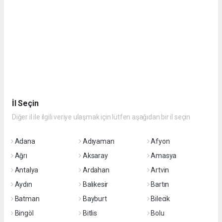
İl Seçin
Diğer il ile ilgili veriye ulaşmak için lütfen aşağıdan bir il seçin
Adana
Adıyaman
Afyon
Ağrı
Aksaray
Amasya
Antalya
Ardahan
Artvin
Aydın
Balıkesir
Bartın
Batman
Bayburt
Bilecik
Bingöl
Bitlis
Bolu