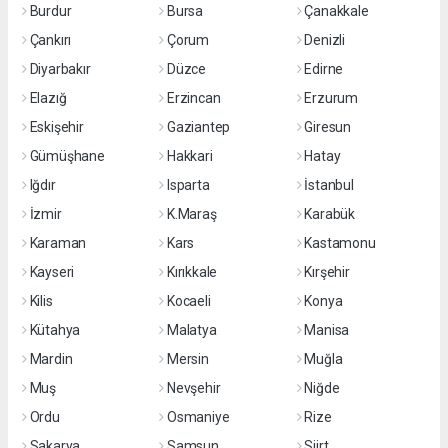
Burdur
Bursa
Çanakkale
Çankırı
Çorum
Denizli
Diyarbakır
Düzce
Edirne
Elazığ
Erzincan
Erzurum
Eskişehir
Gaziantep
Giresun
Gümüşhane
Hakkari
Hatay
Iğdır
Isparta
İstanbul
İzmir
K.Maraş
Karabük
Karaman
Kars
Kastamonu
Kayseri
Kırıkkale
Kırşehir
Kilis
Kocaeli
Konya
Kütahya
Malatya
Manisa
Mardin
Mersin
Muğla
Muş
Nevşehir
Niğde
Ordu
Osmaniye
Rize
Sakarya
Samsun
Siirt