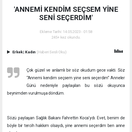
'ANNEMİ KENDİM SEÇSEM YİNE
SENİ SEÇERDİM'
Ekleme Tarihi: 14.05.2023 - 01:58
245+ kez okundu.
Erkek
|
Kadın
(Haberi Sesli Oku)
Çok güzel ve anlamlı bir söz okudum gece vakti. Söz
“Annemi kendim seçsem yine seni seçerdim” Anneler
Günü nedeniyle paylaşılan bu sözü okuyunca
beynimden vurulmuşa döndüm.
Sözü paylaşan Sağlık Bakanı Fahrettin Koca’ydı. Evet, benim de
böyle bir tercih hakkım olsaydı, yine annemi seçerdim ben anne