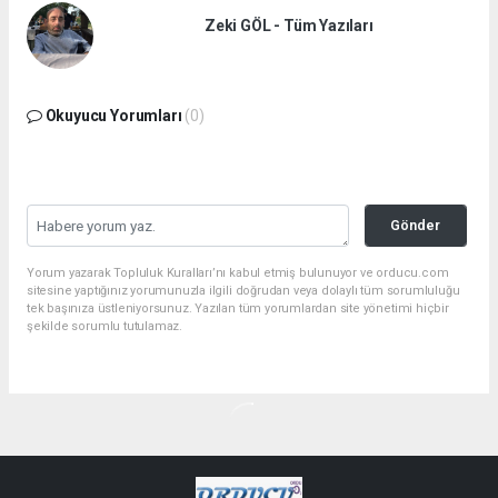
Zeki GÖL - Tüm Yazıları
Okuyucu Yorumları
(0)
Gönder
Yorum yazarak Topluluk Kuralları’nı kabul etmiş bulunuyor ve orducu.com
sitesine yaptığınız yorumunuzla ilgili doğrudan veya dolaylı tüm sorumluluğu
tek başınıza üstleniyorsunuz. Yazılan tüm yorumlardan site yönetimi hiçbir
şekilde sorumlu tutulamaz.