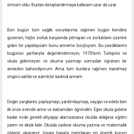
ömrüm oldu. Bunları detaylandırmaya kalksam uzar da uzar.
Ben bugün tüm sağlık sorunlarıma rağmen bugün kendine
güvenen, hiçbir zorluk karşısında yılmayan ve zorlukların üzerine
giden bir yapıdaysam bunu anneme borçluyum. Bu yazdıklarımı
bugünün şartlarıyla değerlendirmeyin, 1970’lerin Türkiye’si ve
okula gidemeyen ve okuma yazmayı sonradan öğrenen bir
anneden bahsediyorum. Ama tüm bunlara rağmen inanılmaz
öngörü sahibi ve azimli bir kadındı annem.
Değer yargılarını, paylaşmayı, yardımlaşmayı, saygıyı ve edebi ben
ilk önce evimde anne ve babamdan öğrendim. Eğer okula gidene
kadar evde gerekli altyapıyı alamazsanız okulda aldığınız eğitim
yarım ve eksik kalır. Okulda sadece okuma yazma ve matematik
öğrenir çıkarsınız. İnsanı hayata hazırlayan en önemli kurum