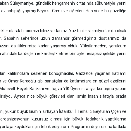
rakan Süleymaniye, gündelik hengamenin ortasında sükunetiyle yerini
ev sahipliği yapmış Beyazıt Camii ve diğerleri. Hep si de bu güzelliğe
 olarak birbirimizi biliriz ve tanırız. Yüz binler ve milyonlar da olsak
adır. Sabahın seherinde uzun zamandır görmediğimiz dostlarımızı da
zzını da iliklerimize kadar yaşamış olduk. Yüksünmeden, yoruldum
ltındaki kardeşlerine kardeşlik etme bilinciyle hesapsız şekilde yerini
an katılımcılara seslenen konuşmacılar, Gazze’de yaşanan katliamı
a ve Ömer Karaoğlu gibi sanatçılar da katılımcılara en güzel ezgilerini
ütevelli Heyeti Başkanı ve Tügva YİK Üyesi sıfatıyla konuşma yapan
risiydi. Ayrıca nice büyük görevleri olan ismin insan sıfatıyla orada
 yükün büyük kısmını sırtlayan İstanbul İl Temsilci Beytullah Çiçen ve
a organizasyonun kusursuz olması için büyük fedakarlık yaptıklarına
uş ortaya koydukları için tebrik ediyorum. Programın duyurusuna katkıda