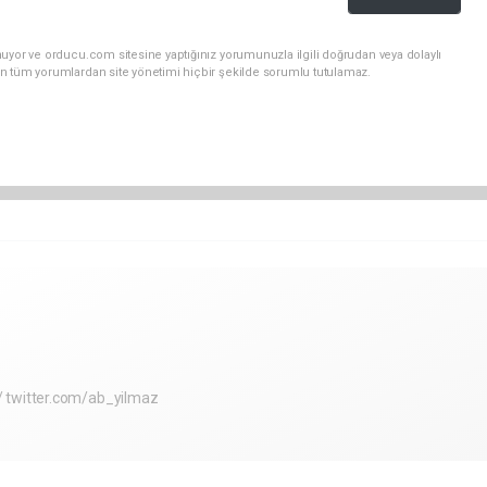
uyor ve orducu.com sitesine yaptığınız yorumunuzla ilgili doğrudan veya dolaylı
n tüm yorumlardan site yönetimi hiçbir şekilde sorumlu tutulamaz.
 twitter.com/ab_yilmaz