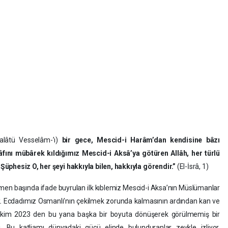
lâtü Vesselâm-’ı)
bir gece, Mescid-i Harâm’dan kendisine bâzı
âfını mübârek kıldığımız Mescid-i Aksâ’ya götüren Allâh, her türlü
üphesiz O, her şeyi hakkıyla bilen, hak­kıyla görendir.”
(El-İsrâ, 1)
hemen başında ifade buyrulan ilk kıblemiz Mescid-i Aksa’nın Müslümanlar
k. Ecdadımız Osmanlı’nın çekilmek zorunda kalmasının ardından kan ve
 7 ekim 2023 den bu yana başka bir boyuta dönüşerek görülmemiş bir
 Bu katliamı dünyadaki gücü elinde bulunduranlar zevkle izliyor,