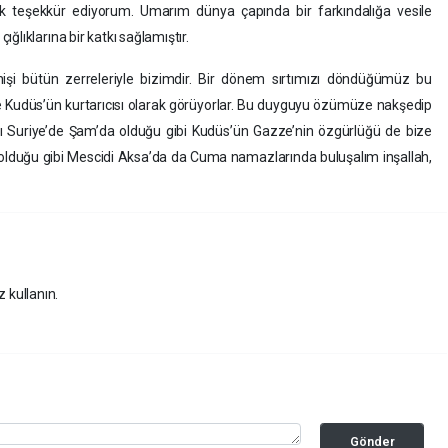
ak teşekkür ediyorum. Umarım dünya çapında bir farkındalığa vesile
ğlıklarına bir katkı sağlamıştır.
enişi bütün zerreleriyle bizimdir. Bir dönem sırtımızı döndüğümüz bu
 ve Kudüs’ün kurtarıcısı olarak görüyorlar. Bu duyguyu özümüze nakşedip
kı Suriye’de Şam’da olduğu gibi Kudüs’ün Gazze’nin özgürlüğü de bize
olduğu gibi Mescidi Aksa’da da Cuma namazlarında buluşalım inşallah,
z kullanın.
Gönder