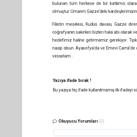
bulunan tüm herkese de bir katılımcı olar
olmuştur. Umarım Gazze’deki kardeşlerimizin çı
Filistin meselesi, Kudüs davası, Gazze dir
coğrafyanın sakinleri bizleri hala abi olarak
hedefimiz haline getirmemiz gerekiyor. Tıp
nasip olsun. Ayasofya’da ve Emevi Camii’de 
vesselam…
Yazıya ifade bırak !
Bu yazıya hiç ifade kullanılmamış ilk ifadeyi si
Okuyucu Yorumları
(0)