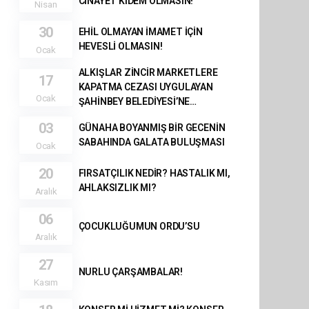
CİNAYET KIDEM OLMASIN!
Nisan
30
EHİL OLMAYAN İMAMET İÇİN
HEVESLİ OLMASIN!
Ocak
ALKIŞLAR ZİNCİR MARKETLERE
17
KAPATMA CEZASI UYGULAYAN
Ocak
ŞAHİNBEY BELEDİYESİ’NE…
03
GÜNAHA BOYANMIŞ BİR GECENİN
SABAHINDA GALATA BULUŞMASI
Ocak
20
FIRSATÇILIK NEDİR? HASTALIK MI,
AHLAKSIZLIK MI?
Aralık
06
ÇOCUKLUĞUMUN ORDU’SU
Aralık
27
NURLU ÇARŞAMBALAR!
Kasım