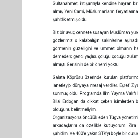
Sultanahmet, ihtişamıyla kendine hayran bı
almış Yeni Cami, Müslümanların feryatlarına 
şahitlik etmiş oldu.
Biz bir avuç cennete susayan Müslüman yürekler
gözlerimiz o kalabalığın sakinlerine aşin
görmenin güzelliğini ve ümmet olmanın ha
demeden; genci yaşlısı, çoluğu çocuğu zulüm a
almıştı. Gerisinin de bir önemi yoktu.
Galata Köprüsü üzerinde kurulan platformd
lanetleyip dünyaya mesaj verdiler. Eşref Ziy
sunmuş oldu. Programda İlim Yayma Vakfı M
Bilal Erdoğan da dikkat çeken isimlerden bi
olduğunu belirtmeliyim.
Organizasyona öncülük eden Tügva yönetimini,
arkadaşlarını da özellikle kutluyorum. Zir
şahidim. Ve 400’e yakın STK’yı böyle bir dur