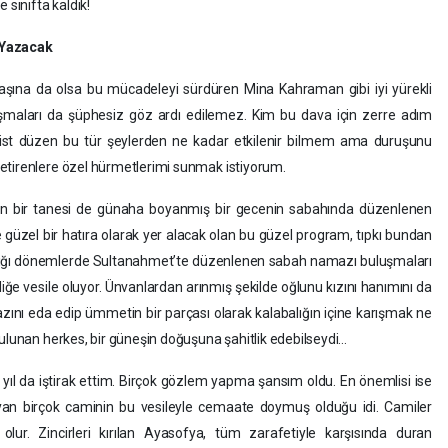
 sınıfta kaldık!
 Yazacak
ına da olsa bu mücadeleyi sürdüren Mina Kahraman gibi iyi yürekli
çalışmaları da şüphesiz göz ardı edilemez. Kim bu dava için zerre adım
talist düzen bu tür şeylerden ne kadar etkilenir bilmem ama duruşunu
etirenlere özel hürmetlerimi sunmak istiyorum.
n bir tanesi de günaha boyanmış bir gecenin sabahında düzenlenen
üzel bir hatıra olarak yer alacak olan bu güzel program, tıpkı bundan
zaldığı dönemlerde Sultanahmet’te düzenlenen sabah namazı buluşmaları
rliğe vesile oluyor. Ünvanlardan arınmış şekilde oğlunu kızını hanımını da
ını eda edip ümmetin bir parçası olarak kalabalığın içine karışmak ne
bulunan herkes, bir güneşin doğuşuna şahitlik edebilseydi…
ıl da iştirak ettim. Birçok gözlem yapma şansım oldu. En önemlisi ise
n birçok caminin bu vesileyle cemaate doymuş olduğu idi. Camiler
lur. Zincirleri kırılan Ayasofya, tüm zarafetiyle karşısında duran