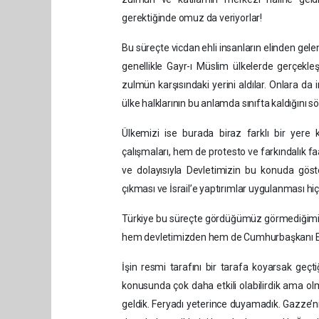
gerektiğinde omuz da veriyorlar!
Bu süreçte vicdan ehli insanların elinden gelen 
genellikle Gayr-ı Müslim ülkelerde gerçekle
zulmün karşısındaki yerini aldılar. Onlara 
ülke halklarının bu anlamda sınıfta kaldığını 
Ülkemizi ise burada biraz farklı bir ye
çalışmaları, hem de protesto ve farkındalık f
ve dolayısıyla Devletimizin bu konuda gös
çıkması ve İsrail’e yaptırımlar uygulanması h
Türkiye bu süreçte gördüğümüz görmediğimiz, b
hem devletimizden hem de Cumhurbaşkanı Erdoğa
İşin resmi tarafını bir tarafa koyarsak geçt
konusunda çok daha etkili olabilirdik ama
geldik. Feryadı yeterince duyamadık. Gazze’n