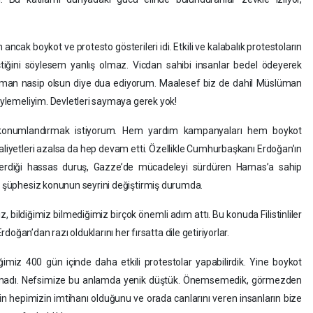
ancak boykot ve protesto gösterileri idi. Etkili ve kalabalık protestoların
ştiğini söylesem yanlış olmaz. Vicdan sahibi insanlar bedel ödeyerek
da iman nasip olsun diye dua ediyorum. Maalesef biz de dahil Müslüman
söylemeliyim. Devletleri saymaya gerek yok!
re konumlandırmak istiyorum. Hem yardım kampanyaları hem boykot
aaliyetleri azalsa da hep devam etti. Özellikle Cumhurbaşkanı Erdoğan’ın
terdiği hassas duruş, Gazze’de mücadeleyi sürdüren Hamas’a sahip
iç şüphesiz konunun seyrini değiştirmiş durumda.
ildiğimiz bilmediğimiz birçok önemli adım attı. Bu konuda Filistinliler
n’dan razı olduklarını her fırsatta dile getiriyorlar.
iğimiz 400 gün içinde daha etkili protestolar yapabilirdik. Yine boykot
 olmadı. Nefsimize bu anlamda yenik düştük. Önemsemedik, görmezden
in hepimizin imtihanı olduğunu ve orada canlarını veren insanların bize