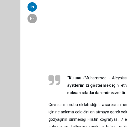
“Kulunu
(Muhammed - Aleyhissa
âyetlerimizi göstermek için, etr
noksan sıfatlardan münezzehtir. Ş
Çevresinin mübarek kılındığı İsra suresinin 
için ne anlama geldiğini anlatmaya gerek yo
gözyaşının dinmediği Filistin coğrafyası,
zulmün ve katliamın merkezi haline geldi.