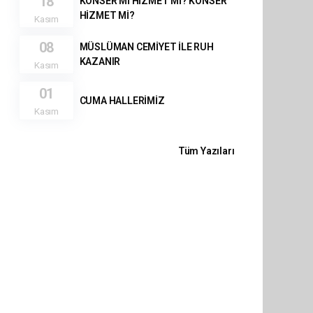
18
KONSER Mİ HİZMET Mİ? KONSER
HİZMET Mİ?
Kasım
08
MÜSLÜMAN CEMİYET İLE RUH
KAZANIR
Kasım
01
CUMA HALLERİMİZ
Kasım
Tüm Yazıları