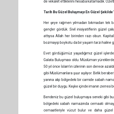
de vekalet ettiklerini hesaba katamadık. Özetle
Tarih Bu Güzel Buluşmayı En Güzel Şekilde
Her şeye rağmen yılmadan bıkmadan tek baş
gençler gördük. Sivil inisiyatiflerin güzel 
attıysa Allah her birinden razı olsun. Kapi
bozmayıp boykotu da bir yaşam tarzı haline g
Evet gördüğümüz yaşadığımız güzel işlerde
Galata Buluşması oldu. Müslüman yüreklerde g
50 yıl önce İslam’ın izlerinin son derece a
gibi Müslümanlara şuur aşılıyor. Birlik berabe
yanına alıp bölgedeki bir camide sabah namaz
güzel bir duygu. Keşke içinde imanın zerresi 
Bendeniz bu güzel buluşmaya seneki gibi bu y
bölgedeki sabah namazında cemaati olmaya
cemaatleriyle vücut bulur ve daha güzel o