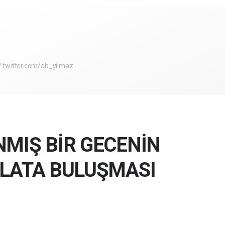
 twitter.com/ab_yilmaz
MIŞ BİR GECENİN
LATA BULUŞMASI