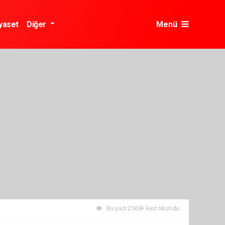
yaset
Diğer
Menü
Bu yazı 2569+ kez okundu.