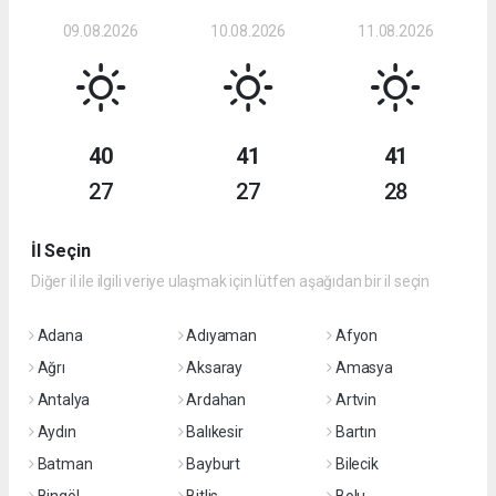
09.08.2026
10.08.2026
11.08.2026
40
41
41
27
27
28
İl Seçin
Diğer il ile ilgili veriye ulaşmak için lütfen aşağıdan bir il seçin
Adana
Adıyaman
Afyon
Ağrı
Aksaray
Amasya
Antalya
Ardahan
Artvin
Aydın
Balıkesir
Bartın
Batman
Bayburt
Bilecik