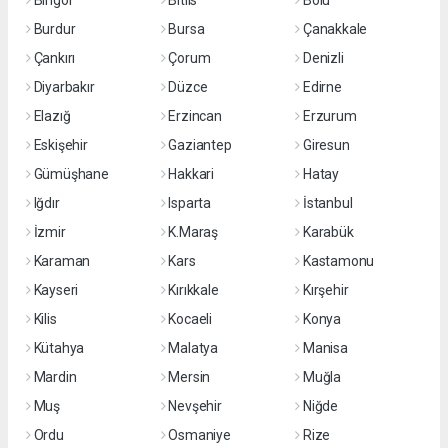
Bingöl
Bitlis
Bolu
Burdur
Bursa
Çanakkale
Çankırı
Çorum
Denizli
Diyarbakır
Düzce
Edirne
Elazığ
Erzincan
Erzurum
Eskişehir
Gaziantep
Giresun
Gümüşhane
Hakkari
Hatay
Iğdır
Isparta
İstanbul
İzmir
K.Maraş
Karabük
Karaman
Kars
Kastamonu
Kayseri
Kırıkkale
Kırşehir
Kilis
Kocaeli
Konya
Kütahya
Malatya
Manisa
Mardin
Mersin
Muğla
Muş
Nevşehir
Niğde
Ordu
Osmaniye
Rize