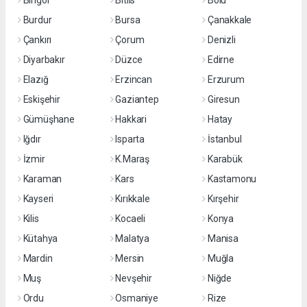
Bingöl
Bitlis
Bolu
Burdur
Bursa
Çanakkale
Çankırı
Çorum
Denizli
Diyarbakır
Düzce
Edirne
Elazığ
Erzincan
Erzurum
Eskişehir
Gaziantep
Giresun
Gümüşhane
Hakkari
Hatay
Iğdır
Isparta
İstanbul
İzmir
K.Maraş
Karabük
Karaman
Kars
Kastamonu
Kayseri
Kırıkkale
Kırşehir
Kilis
Kocaeli
Konya
Kütahya
Malatya
Manisa
Mardin
Mersin
Muğla
Muş
Nevşehir
Niğde
Ordu
Osmaniye
Rize