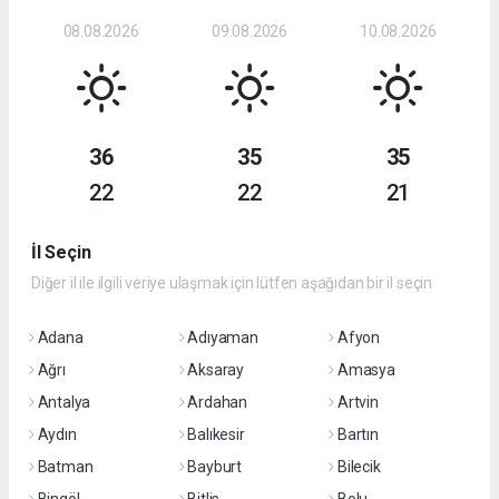
08.08.2026
09.08.2026
10.08.2026
36
35
35
22
22
21
İl Seçin
Diğer il ile ilgili veriye ulaşmak için lütfen aşağıdan bir il seçin
Adana
Adıyaman
Afyon
Ağrı
Aksaray
Amasya
Antalya
Ardahan
Artvin
Aydın
Balıkesir
Bartın
Batman
Bayburt
Bilecik