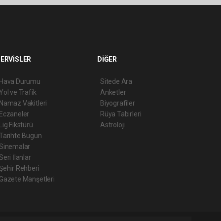
ERVİSLER
DİĞER
Hava Durumu
Sitede Ara
Yol ve Trafik
Anketler
Namaz Vakitleri
Biyografiler
Eczaneler
Rüya Tabirleri
Lig Fikstürü
Astroloji
Tarihte Bugün
Sinemalar
Seri İlanlar
Şehir Rehberi
Gazete Manşetleri