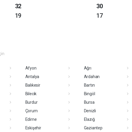
32
30
19
17
çin
Afyon
Ağrı
Antalya
Ardahan
Balıkesir
Bartın
Bilecik
Bingöl
Burdur
Bursa
Çorum
Denizli
Edirne
Elazığ
Eskişehir
Gaziantep