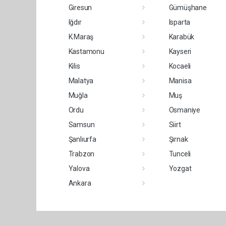
Giresun
Gümüşhane
Iğdır
Isparta
K.Maraş
Karabük
Kastamonu
Kayseri
Kilis
Kocaeli
Malatya
Manisa
Muğla
Muş
Ordu
Osmaniye
Samsun
Siirt
Şanlıurfa
Şırnak
Trabzon
Tunceli
Yalova
Yozgat
Ankara