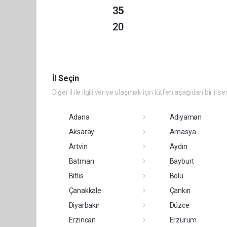
35
20
İl Seçin
Diğer il ile ilgili veriye ulaşmak için lütfen aşağıdan bir il se
Adana
Adıyaman
Aksaray
Amasya
Artvin
Aydın
Batman
Bayburt
Bitlis
Bolu
Çanakkale
Çankırı
Diyarbakır
Düzce
Erzincan
Erzurum