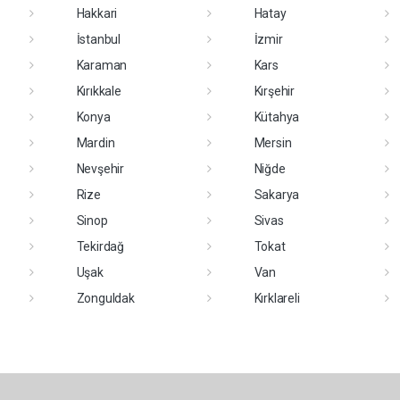
Hakkari
Hatay
İstanbul
İzmir
Karaman
Kars
Kırıkkale
Kırşehir
Konya
Kütahya
Mardin
Mersin
Nevşehir
Niğde
Rize
Sakarya
Sinop
Sivas
Tekirdağ
Tokat
Uşak
Van
Zonguldak
Kırklareli