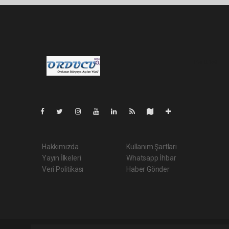
Pro-0.150
Hakkımızda
Kullanım Şartları
Yayın İlkeleri
Whatsapp İhbar
Veri Politikası
Haber Gönder