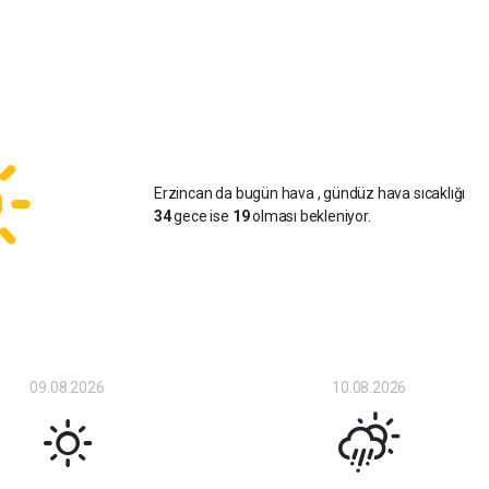
Erzincan da bugün hava
, gündüz hava sıcaklığı
34
gece ise
19
olması bekleniyor.
09.08.2026
10.08.2026