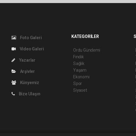
KATEGORİLER
S
Foto Galeri
Video Galeri
Ordu Gündemi
Fındık
Yazarlar
Sağlık
Yaşam
Arşivler
Ekonomi
Künyemiz
Spor
Siyaset
Bize Ulaşın