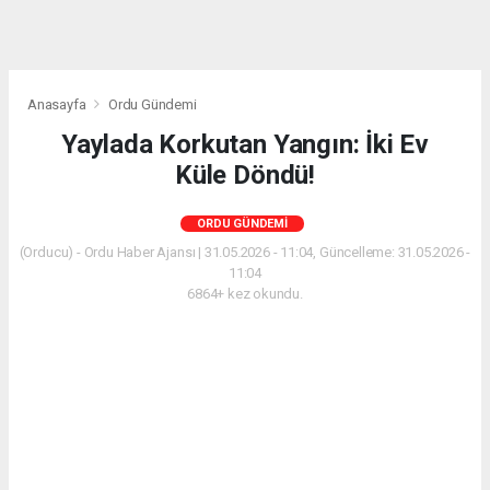
Anasayfa
Ordu Gündemi
Yaylada Korkutan Yangın: İki Ev
Küle Döndü!
ORDU GÜNDEMI
(Orducu) - Ordu Haber Ajansı | 31.05.2026 - 11:04, Güncelleme: 31.05.2026 -
11:04
6864+ kez okundu.