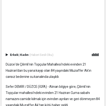
Erkek
|
Kadın
(Haberi Sesli Oku)
Düzce'de Çilimli’nin Topçular Mahallesi’ndeki evinden 21
Haziran'dan bu yana kayıp olan 84 yaşındaki Muzaffer Ak'ın
cansız bedenine su kanalında ulaşıldı.
Sefer DEMİR / DÜZCE (İGFA) - Alınan bilgiye göre, Çilimli’nin
Topçular mahallesi’ndeki evinden 21 Haziran Cuma sabahı
namazını camide kılmak için evinden ayrılan ve geri dönmeyen 84
yaşındaki Muzaffer Ak'tan kötü haber geldi.