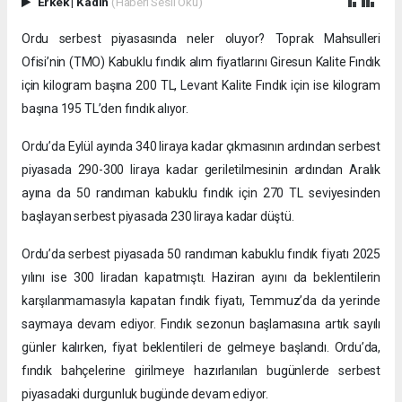
Erkek
|
Kadın
(Haberi Sesli Oku)
Ordu serbest piyasasında neler oluyor? Toprak Mahsulleri
Ofisi’nin (TMO) Kabuklu fındık alım fiyatlarını Giresun Kalite Fındık
için kilogram başına 200 TL, Levant Kalite Fındık için ise kilogram
başına 195 TL’den fındık alıyor.
Ordu’da Eylül ayında 340 liraya kadar çıkmasının ardından serbest
piyasada 290-300 liraya kadar geriletilmesinin ardından Aralık
ayına da 50 randıman kabuklu fındık için 270 TL seviyesinden
başlayan serbest piyasada 230 liraya kadar düştü.
Ordu’da serbest piyasada 50 randıman kabuklu fındık fiyatı 2025
yılını ise 300 liradan kapatmıştı. Haziran ayını da beklentilerin
karşılanmamasıyla kapatan fındık fiyatı, Temmuz’da da yerinde
saymaya devam ediyor. Fındık sezonun başlamasına artık sayılı
günler kalırken, fiyat beklentileri de gelmeye başlandı. Ordu’da,
fındık bahçelerine girilmeye hazırlanılan bugünlerde serbest
piyasadaki durgunluk bugünde devam ediyor.