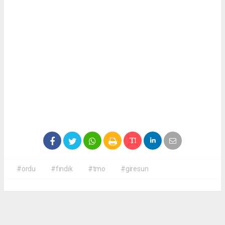
#ordu
#fındık
#tmo
#giresun