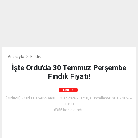
Anasayfa
Fındık
İşte Ordu'da 30 Temmuz Perşembe
Fındık Fiyatı!
FINDIK
(Orducu) - Ordu Haber Ajansı | 30.07.2026 - 10:50, Güncelleme: 30.07.2026 -
10:50
6355 kez okundu.