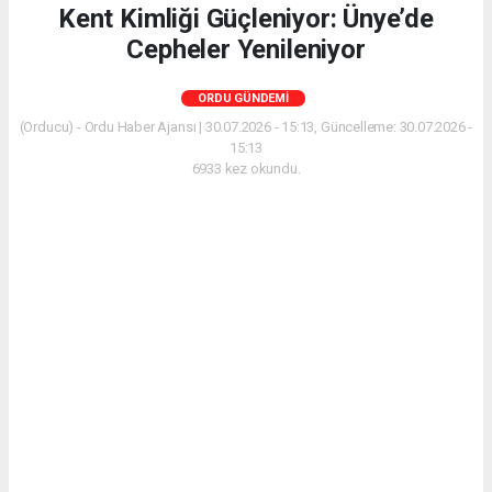
Kent Kimliği Güçleniyor: Ünye’de
Cepheler Yenileniyor
ORDU GÜNDEMI
(Orducu) - Ordu Haber Ajansı | 30.07.2026 - 15:13, Güncelleme: 30.07.2026 -
15:13
6933 kez okundu.