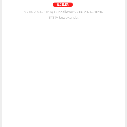
İLÇELER
27.06.2024 - 10:34, Güncelleme: 27.06.2024 - 10:34
8437+ kez okundu.