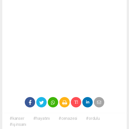
#kanser
#hayatını
#cenazesi
#ordulu
#iş insanı