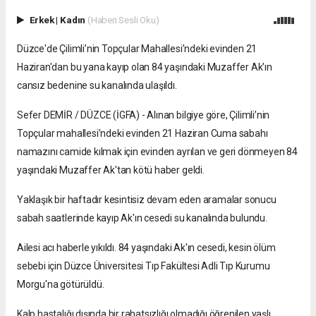
Erkek
|
Kadın
(Haberi Sesli Oku)
Düzce'de Çilimli’nin Topçular Mahallesi’ndeki evinden 21
Haziran'dan bu yana kayıp olan 84 yaşındaki Muzaffer Ak'ın
cansız bedenine su kanalında ulaşıldı.
Sefer DEMİR / DÜZCE (İGFA) - Alınan bilgiye göre, Çilimli’nin
Topçular mahallesi’ndeki evinden 21 Haziran Cuma sabahı
namazını camide kılmak için evinden ayrılan ve geri dönmeyen 84
yaşındaki Muzaffer Ak'tan kötü haber geldi.
Yaklaşık bir haftadır kesintisiz devam eden aramalar sonucu
sabah saatlerinde kayıp Ak'ın cesedi su kanalında bulundu.
Ailesi acı haberle yıkıldı. 84 yaşındaki Ak'ın cesedi, kesin ölüm
sebebi için Düzce Üniversitesi Tıp Fakültesi Adli Tıp Kurumu
Morgu'na götürüldü.
Kalp hastalığı dışında bir rahatsızlığı olmadığı öğrenilen yaşlı