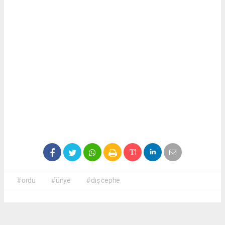
#ordu
#ünye
#dış cephe