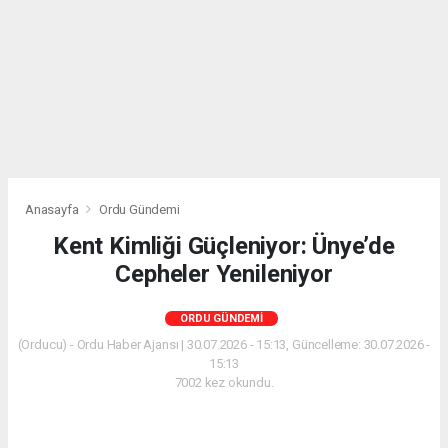
Anasayfa
Ordu Gündemi
Kent Kimliği Güçleniyor: Ünye’de
Cepheler Yenileniyor
ORDU GÜNDEMI
(Orducu) - Ordu Haber Ajansı | 30.07.2026 - 15:13, Güncelleme: 30.07.2026 -
15:13
7002 kez okundu.