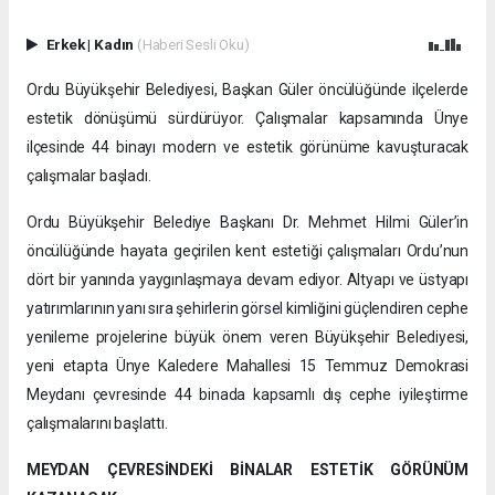
Erkek
|
Kadın
(Haberi Sesli Oku)
Ordu Büyükşehir Belediyesi, Başkan Güler öncülüğünde ilçelerde
estetik dönüşümü sürdürüyor. Çalışmalar kapsamında Ünye
ilçesinde 44 binayı modern ve estetik görünüme kavuşturacak
çalışmalar başladı.
Ordu Büyükşehir Belediye Başkanı Dr. Mehmet Hilmi Güler’in
öncülüğünde hayata geçirilen kent estetiği çalışmaları Ordu’nun
dört bir yanında yaygınlaşmaya devam ediyor. Altyapı ve üstyapı
yatırımlarının yanı sıra şehirlerin görsel kimliğini güçlendiren cephe
yenileme projelerine büyük önem veren Büyükşehir Belediyesi,
yeni etapta Ünye Kaledere Mahallesi 15 Temmuz Demokrasi
Meydanı çevresinde 44 binada kapsamlı dış cephe iyileştirme
çalışmalarını başlattı.
MEYDAN ÇEVRESİNDEKİ BİNALAR ESTETİK GÖRÜNÜM