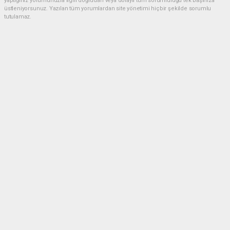
yaptığınız yorumunuzla ilgili doğrudan veya dolaylı tüm sorumluluğu tek başınıza
üstleniyorsunuz. Yazılan tüm yorumlardan site yönetimi hiçbir şekilde sorumlu
tutulamaz.