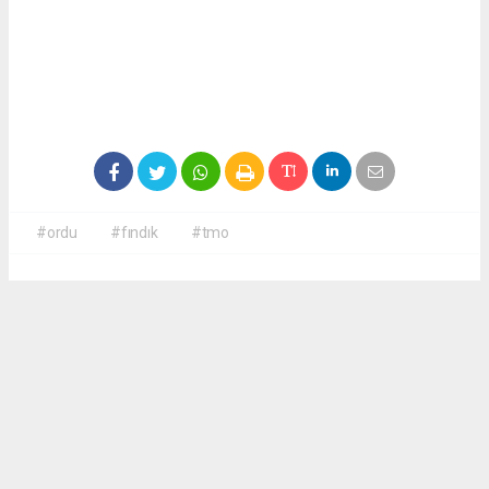
#ordu
#fındık
#tmo