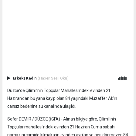
Erkek
|
Kadın
(Haberi Sesli Oku)
Düzce'de Çilimli’nin Topçular Mahallesi’ndeki evinden 21
Haziran'dan bu yana kayıp olan 84 yaşındaki Muzaffer Ak'ın
cansız bedenine su kanalında ulaşıldı.
Sefer DEMİR / DÜZCE (İGFA) - Alınan bilgiye göre, Çilimli’nin
Topçular mahallesi’ndeki evinden 21 Haziran Cuma sabahı
namazını camide kılmak için evinden ayrılan ve geri dönmeyen 84