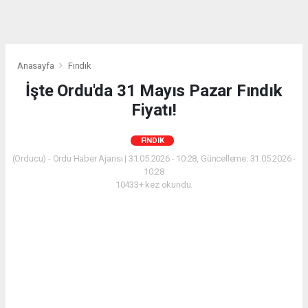
Anasayfa
Fındık
İşte Ordu'da 31 Mayıs Pazar Fındık
Fiyatı!
FINDIK
(Orducu) - Ordu Haber Ajansı | 31.05.2026 - 10:28, Güncelleme: 31.05.2026 -
10:28
10433+ kez okundu.