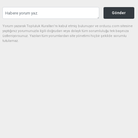
Gönder
Yorum yazarak Topluluk Kuralları’nı kabul etmiş bulunuyor ve orducu.com sitesine
yaptığınız yorumunuzla ilgili doğrudan veya dolaylı tüm sorumluluğu tek başınıza
üstleniyorsunuz. Yazılan tüm yorumlardan site yönetimi hiçbir şekilde sorumlu
tutulamaz.