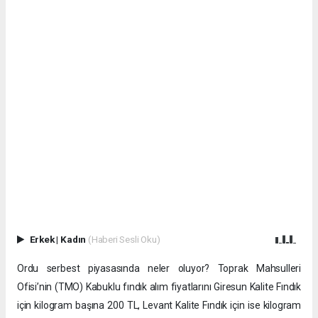
Erkek
|
Kadın
(Haberi Sesli Oku)
Ordu serbest piyasasında neler oluyor? Toprak Mahsulleri
Ofisi’nin (TMO) Kabuklu fındık alım fiyatlarını Giresun Kalite Fındık
için kilogram başına 200 TL, Levant Kalite Fındık için ise kilogram