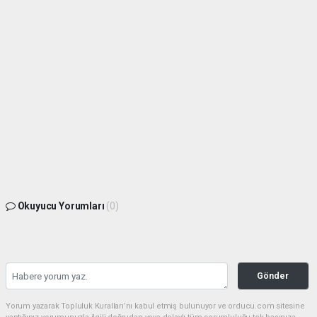
Okuyucu Yorumları
(0)
Gönder
Yorum yazarak Topluluk Kuralları’nı kabul etmiş bulunuyor ve orducu.com sitesine