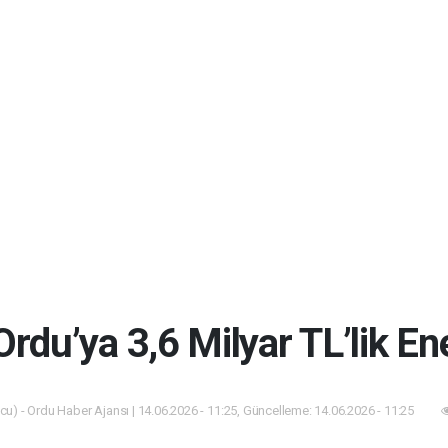
Ordu’ya 3,6 Milyar TL’lik Ene
u) - Ordu Haber Ajansı | 14.06.2026 - 11:25, Güncelleme: 14.06.2026 - 11:25