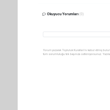
Okuyucu Yorumları
(0)
Yorum yazarak Topluluk Kuralları’nı kabul etmiş bulun
tüm sorumluluğu tek başınıza üstleniyorsunuz. Yazıla