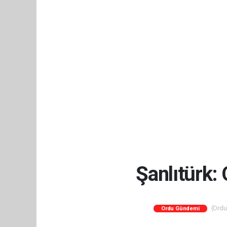
Şanlıtürk: 
(Orduc
Ordu Gündemi