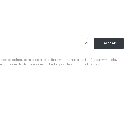
Gönder
uyor ve orducu.com sitesine yaptığınız yorumunuzla ilgili doğrudan veya dolaylı
n tüm yorumlardan site yönetimi hiçbir şekilde sorumlu tutulamaz.