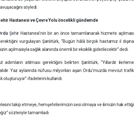
avuşacağını söyledi.
ehir Hastanesi ve Çevre Yolu öncelikli gündemde
Ordu
Şehir Hastanesi’nin bir an önce tamamlanarak hizmete açılması
erektiğini vurgulayan Şanlıtürk, “Bugün hâlâ birçok hastamız il dışına
n açılmasıyla sağlık alanında önemli bir eksiklik giderilecektir” dedi.
adımların atılması gerektiğini belirten Şanlıtürk, “Yıllardır ilerleme
lıdır. Yaz aylarında nüfusu milyonları aşan Ordu’muzda mevcut trafik
oluşturuyor” ifadelerini kullandı.
esini takip etmeye, hemşehrilerimizin sesi olmaya ve ilimizin hak ettiği
ğiz” sözleriyle tamamladı.