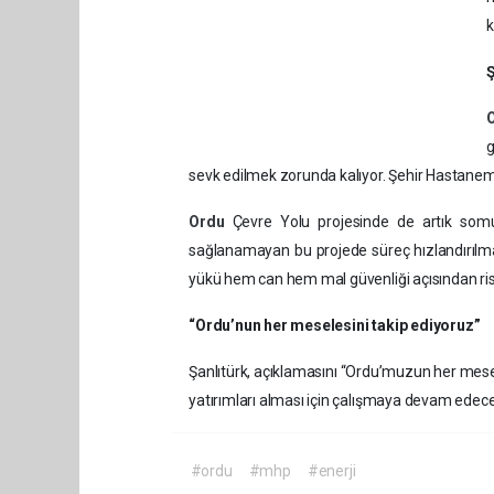
k
Ş
g
sevk edilmek zorunda kalıyor. Şehir Hastanemizi
Ordu
Çevre Yolu projesinde de artık somut 
sağlanamayan bu projede süreç hızlandırılma
yükü hem can hem mal güvenliği açısından risk 
“Ordu’nun her meselesini takip ediyoruz”
Şanlıtürk, açıklamasını “Ordu’muzun her mesel
yatırımları alması için çalışmaya devam edece
#ordu
#mhp
#enerji