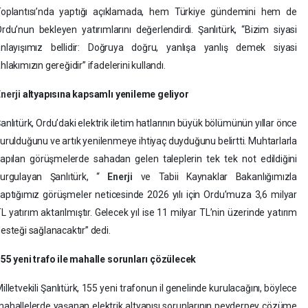
Toplantısı’nda yaptığı açıklamada, hem Türkiye gündemini hem de
rdu’nun bekleyen yatırımlarını değerlendirdi. Şanlıtürk, “Bizim siyasi
nlayışımız bellidir: Doğruya doğru, yanlışa yanlış demek siyasi
hlakımızın gereğidir” ifadelerini kullandı.
nerji
altyapısına kapsamlı yenileme geliyor
anlıtürk, Ordu’daki elektrik iletim hatlarının büyük bölümünün yıllar önce
urulduğunu ve artık yenilenmeye ihtiyaç duyduğunu belirtti. Muhtarlarla
apılan görüşmelerde sahadan gelen taleplerin tek tek not edildiğini
vurgulayan Şanlıtürk, “
Enerji
ve Tabii Kaynaklar Bakanlığımızla
aptığımız görüşmeler neticesinde 2026 yılı için Ordu’muza 3,6 milyar
L yatırım aktarılmıştır. Gelecek yıl ise 11 milyar TL’nin üzerinde yatırım
esteği sağlanacaktır” dedi.
55 yeni trafo ile mahalle sorunları çözülecek
illetvekili Şanlıtürk, 155 yeni trafonun il genelinde kurulacağını, böylece
ahallelerde yaşanan elektrik altyapısı sorunlarının peyderpey çözüme