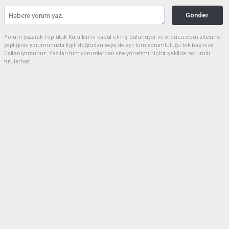
Gönder
Yorum yazarak Topluluk Kuralları’nı kabul etmiş bulunuyor ve orducu.com sitesine
yaptığınız yorumunuzla ilgili doğrudan veya dolaylı tüm sorumluluğu tek başınıza
üstleniyorsunuz. Yazılan tüm yorumlardan site yönetimi hiçbir şekilde sorumlu
tutulamaz.