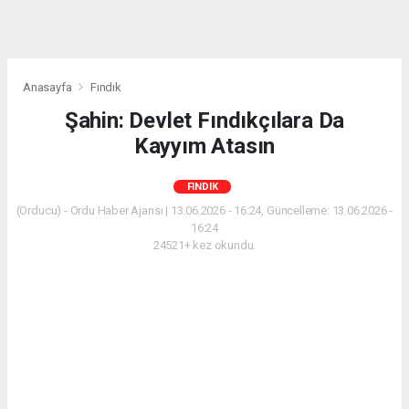
Anasayfa
Fındık
Şahin: Devlet Fındıkçılara Da
Kayyım Atasın
FINDIK
(Orducu) - Ordu Haber Ajansı | 13.06.2026 - 16:24, Güncelleme: 13.06.2026 -
16:24
24521+ kez okundu.