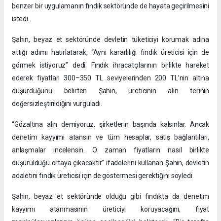
benzer bir uygulamanın fındık sektöründe de hayata geçirilmesini
istedi.
Şahin, beyaz et sektöründe devletin tüketiciyi korumak adına
attığı adımı hatırlatarak, “Aynı kararlılığı fındık üreticisi için de
görmek istiyoruz” dedi. Fındık ihracatçılarının birlikte hareket
ederek fiyatları 300–350 TL seviyelerinden 200 TL’nin altına
düşürdüğünü belirten Şahin, üreticinin alın terinin
değersizleştirildiğini vurguladı.
“Gözaltına alın demiyoruz, şirketlerin başında kalsınlar. Ancak
denetim kayyımı atansın ve tüm hesaplar, satış bağlantıları,
anlaşmalar incelensin. O zaman fiyatların nasıl birlikte
düşürüldüğü ortaya çıkacaktır” ifadelerini kullanan Şahin, devletin
adaletini fındık üreticisi için de göstermesi gerektiğini söyledi.
Şahin, beyaz et sektöründe olduğu gibi fındıkta da denetim
kayyımı atanmasının üreticiyi koruyacağını, fiyat