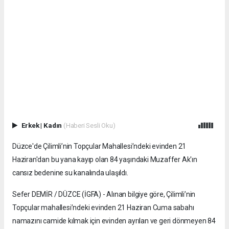
Erkek
|
Kadın
(Haberi Sesli Oku)
Düzce'de Çilimli’nin Topçular Mahallesi’ndeki evinden 21
Haziran'dan bu yana kayıp olan 84 yaşındaki Muzaffer Ak'ın
cansız bedenine su kanalında ulaşıldı.
Sefer DEMİR / DÜZCE (İGFA) - Alınan bilgiye göre, Çilimli’nin
Topçular mahallesi’ndeki evinden 21 Haziran Cuma sabahı
namazını camide kılmak için evinden ayrılan ve geri dönmeyen 84