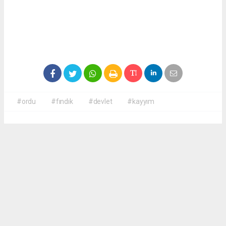
#ordu
#fındık
#devlet
#kayyım