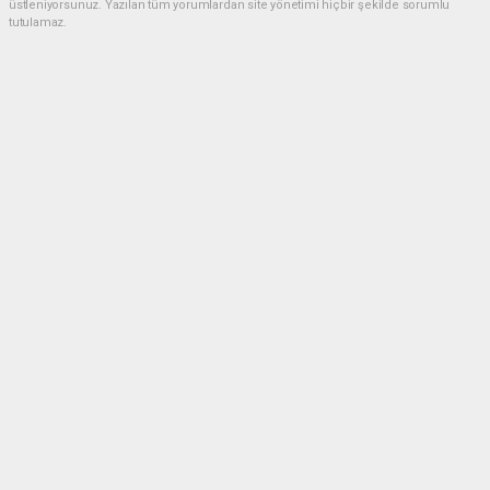
üstleniyorsunuz. Yazılan tüm yorumlardan site yönetimi hiçbir şekilde sorumlu
tutulamaz.