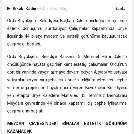
Erkek
|
Kadın
(Haberi Sesli Oku)
Ordu Büyükşehir Belediyesi, Başkan Güler öncülüğünde ilçelerde
estetik dönüşümü sürdürüyor. Çalışmalar kapsamında Ünye
ilçesinde 44 binayı modern ve estetik görünüme kavuşturacak
çalışmalar başladı.
Ordu Büyükşehir Belediye Başkanı Dr. Mehmet Hilmi Güler’in
öncülüğünde hayata geçirilen kent estetiği çalışmaları Ordu’nun
dört bir yanında yaygınlaşmaya devam ediyor. Altyapı ve üstyapı
yatırımlarının yanı sıra şehirlerin görsel kimliğini güçlendiren cephe
yenileme projelerine büyük önem veren Büyükşehir Belediyesi,
yeni etapta Ünye Kaledere Mahallesi 15 Temmuz Demokrasi
Meydanı çevresinde 44 binada kapsamlı dış cephe iyileştirme
çalışmalarını başlattı.
MEYDAN ÇEVRESİNDEKİ BİNALAR ESTETİK GÖRÜNÜM
KAZANACAK