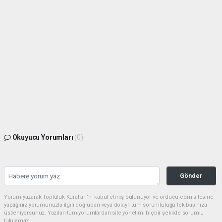
Okuyucu Yorumları
(0)
Gönder
Yorum yazarak Topluluk Kuralları’nı kabul etmiş bulunuyor ve orducu.com sitesine
yaptığınız yorumunuzla ilgili doğrudan veya dolaylı tüm sorumluluğu tek başınıza
üstleniyorsunuz. Yazılan tüm yorumlardan site yönetimi hiçbir şekilde sorumlu
tutulamaz.