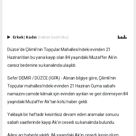
Erkek
|
Kadın
(Haberi Sesli Oku)
Düzce'de Çilimli’nin Topçular Mahallesi’ndeki evinden 21
Haziran'dan bu yana kayıp olan 84 yaşındaki Muzaffer Ak'ın
cansız bedenine su kanalında ulaşıldı.
Sefer DEMİR / DÜZCE (İGFA) - Alınan bilgiye göre, Çilimli’nin
Topçular mahallesi’ndeki evinden 21 Haziran Cuma sabahı
namazını camide kılmak için evinden ayrılan ve geri dönmeyen 84
yaşındaki Muzaffer Ak'tan kötü haber geldi.
Yaklaşık bir haftadır kesintisiz devam eden aramalar sonucu
sabah saatlerinde kayıp Ak'ın cesedi su kanalında bulundu.
Ailesi acı haberle yıkıldı. 84 yaşındaki Ak'ın cesedi, kesin ölüm