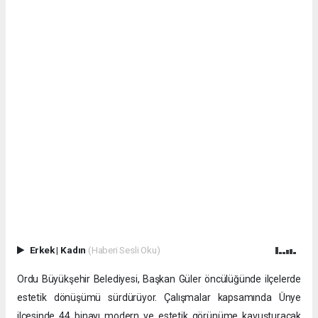
Erkek
|
Kadın
(Haberi Sesli Oku)
Ordu Büyükşehir Belediyesi, Başkan Güler öncülüğünde ilçelerde
estetik dönüşümü sürdürüyor. Çalışmalar kapsamında Ünye
ilçesinde 44 binayı modern ve estetik görünüme kavuşturacak