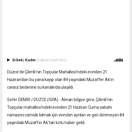
Erkek
|
Kadın
(Haberi Sesli Oku)
Düzce'de Çilimli’nin Topçular Mahallesi’ndeki evinden 21
Haziran'dan bu yana kayıp olan 84 yaşındaki Muzaffer Ak'ın
cansız bedenine su kanalında ulaşıldı.
Sefer DEMİR / DÜZCE (İGFA) - Alınan bilgiye göre, Çilimli’nin
Topçular mahallesi’ndeki evinden 21 Haziran Cuma sabahı
namazını camide kılmak için evinden ayrılan ve geri dönmeyen 84
yaşındaki Muzaffer Ak'tan kötü haber geldi.