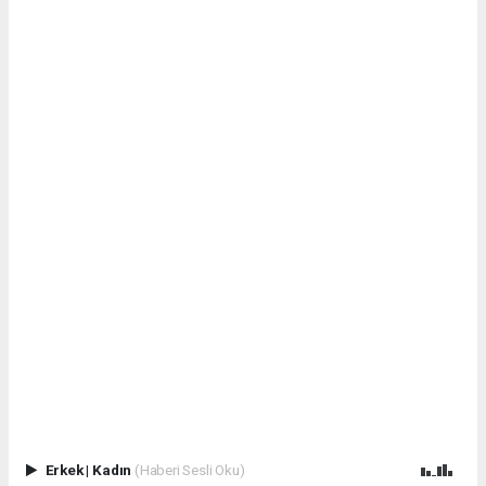
Erkek
|
Kadın
(Haberi Sesli Oku)