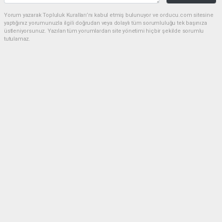
Yorum yazarak Topluluk Kuralları’nı kabul etmiş bulunuyor ve orducu.com sitesine
yaptığınız yorumunuzla ilgili doğrudan veya dolaylı tüm sorumluluğu tek başınıza
üstleniyorsunuz. Yazılan tüm yorumlardan site yönetimi hiçbir şekilde sorumlu
tutulamaz.