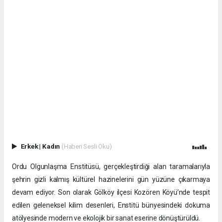
Erkek
|
Kadın
(Haberi Sesli Oku)
Ordu Olgunlaşma Enstitüsü, gerçekleştirdiği alan taramalarıyla
şehrin gizli kalmış kültürel hazinelerini gün yüzüne çıkarmaya
devam ediyor. Son olarak Gölköy ilçesi Kozören Köyü’nde tespit
edilen geleneksel kilim desenleri, Enstitü bünyesindeki dokuma
atölyesinde modern ve ekolojik bir sanat eserine dönüştürüldü.