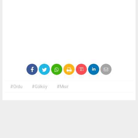
#Ordu
#Gölköy
#Mısır