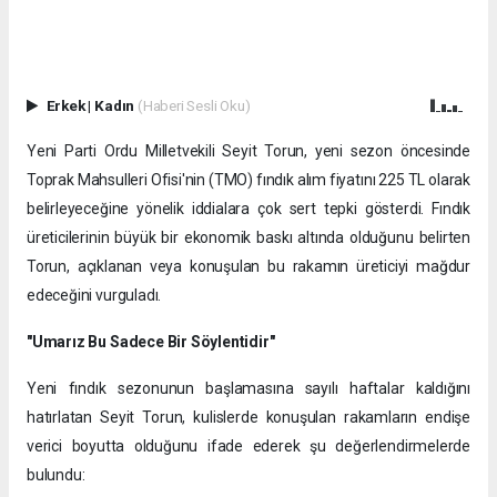
Erkek
|
Kadın
(Haberi Sesli Oku)
Yeni Parti Ordu Milletvekili Seyit Torun, yeni sezon öncesinde
Toprak Mahsulleri Ofisi'nin (TMO) fındık alım fiyatını 225 TL olarak
belirleyeceğine yönelik iddialara çok sert tepki gösterdi. Fındık
üreticilerinin büyük bir ekonomik baskı altında olduğunu belirten
Torun, açıklanan veya konuşulan bu rakamın üreticiyi mağdur
edeceğini vurguladı.
"Umarız Bu Sadece Bir Söylentidir"
​Yeni fındık sezonunun başlamasına sayılı haftalar kaldığını
hatırlatan Seyit Torun, kulislerde konuşulan rakamların endişe
verici boyutta olduğunu ifade ederek şu değerlendirmelerde
bulundu: