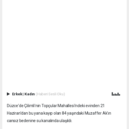
Erkek
|
Kadın
(Haberi Sesli Oku)
Düzce'de Çilimli’nin Topçular Mahallesi’ndeki evinden 21
Haziran'dan bu yana kayıp olan 84 yaşındaki Muzaffer Ak'ın
cansız bedenine su kanalında ulaşıldı.