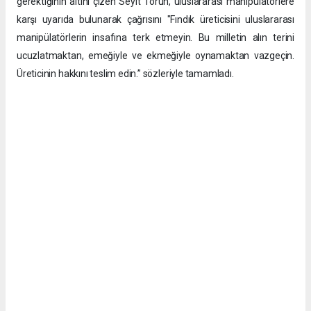
gerektiğinin altını çizen Seyit Torun, uluslararası manipülatörlere
karşı uyarıda bulunarak çağrısını ​"Fındık üreticisini uluslararası
manipülatörlerin insafına terk etmeyin. Bu milletin alın terini
ucuzlatmaktan, emeğiyle ve ekmeğiyle oynamaktan vazgeçin.
Üreticinin hakkını teslim edin.” sözleriyle tamamladı.