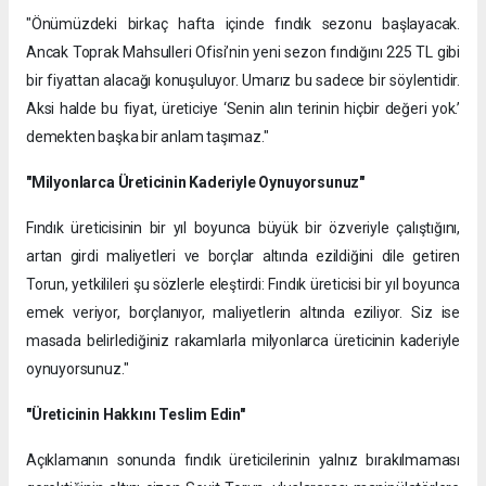
​"Önümüzdeki birkaç hafta içinde fındık sezonu başlayacak.
Ancak Toprak Mahsulleri Ofisi’nin yeni sezon fındığını 225 TL gibi
bir fiyattan alacağı konuşuluyor. Umarız bu sadece bir söylentidir.
Aksi halde bu fiyat, üreticiye ‘Senin alın terinin hiçbir değeri yok.’
demekten başka bir anlam taşımaz."
"Milyonlarca Üreticinin Kaderiyle Oynuyorsunuz"
Fındık üreticisinin bir yıl boyunca büyük bir özveriyle çalıştığını,
artan girdi maliyetleri ve borçlar altında ezildiğini dile getiren
Torun, yetkilileri şu sözlerle eleştirdi: Fındık üreticisi bir yıl boyunca
emek veriyor, borçlanıyor, maliyetlerin altında eziliyor. Siz ise
masada belirlediğiniz rakamlarla milyonlarca üreticinin kaderiyle
oynuyorsunuz."
"Üreticinin Hakkını Teslim Edin"
Açıklamanın sonunda fındık üreticilerinin yalnız bırakılmaması