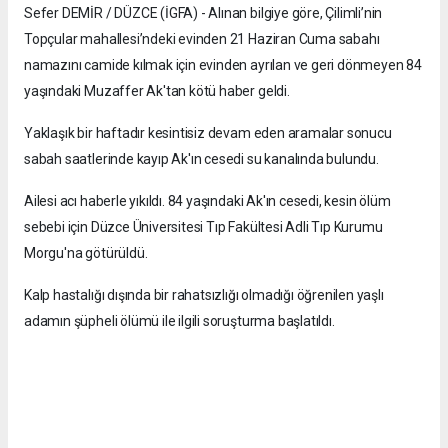
Sefer DEMİR / DÜZCE (İGFA) - Alınan bilgiye göre, Çilimli’nin
Topçular mahallesi’ndeki evinden 21 Haziran Cuma sabahı
namazını camide kılmak için evinden ayrılan ve geri dönmeyen 84
yaşındaki Muzaffer Ak'tan kötü haber geldi.
Yaklaşık bir haftadır kesintisiz devam eden aramalar sonucu
sabah saatlerinde kayıp Ak'ın cesedi su kanalında bulundu.
Ailesi acı haberle yıkıldı. 84 yaşındaki Ak'ın cesedi, kesin ölüm
sebebi için Düzce Üniversitesi Tıp Fakültesi Adli Tıp Kurumu
Morgu'na götürüldü.
Kalp hastalığı dışında bir rahatsızlığı olmadığı öğrenilen yaşlı
adamın şüpheli ölümü ile ilgili soruşturma başlatıldı.