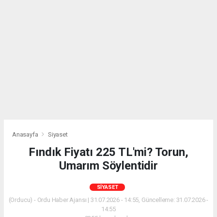
Anasayfa
Siyaset
Fındık Fiyatı 225 TL'mi? Torun,
Umarım Söylentidir
SIYASET
(Orducu) - Ordu Haber Ajansı | 31.07.2026 - 14:55, Güncelleme: 31.07.2026 -
14:55