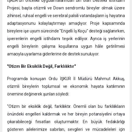
İŞKUR’un öncelikli uygulamalarından biri olan Destekli İstihdam
Projesi; başta otizmli ve Down sendromlu bireyler olmak üzere
zihinsel, ruhsal engelli ve serebral palsili vatandaşların iş hayatına
adaptasyonunu kolaylaştırmayı amaçlıyor. Proje kapsamında
bireylere işe uyum sürecinde "Engelli İş Koçu" desteği sağlanırken,
işverenlerin engelli istihdamı teşvik ediliyor. Ayrıca iş yerlerinin
engelli bireylerin çalışma koşullarına uygun hâle getirilmesi
amacıyla uyarlama giderlerine de destek sunuluyor.
"Otizm Bir Eksiklik Değil, Farklılıktır"
Programda konuşan Ordu İŞKUR İl Müdürü Mahmut Akkuş,
otizmli bireylerin toplumsal ve ekonomik hayata katılımının
önemine değinerek şunları söyledi:
"Otizm bir eksiklik değil, farklılıktır. Önemli olan bu farklılıkların
önündeki engelleri kaldırmak ve her bireyin potansiyelini ortaya
çıkarabileceği fırsatları oluşturmaktır. En büyük fedakârlığı
gösteren ailelerimize sabırları, sevgileri ve mücadeleleri için