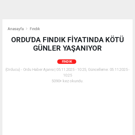
Anasayfa
Fındık
ORDU'DA FINDIK FİYATINDA KÖTÜ
GÜNLER YAŞANIYOR
FINDIK
(Orducu) - Ordu Haber Ajansı | 05.11.2025 - 10:25, Güncelleme: 05.11.2025 -
10:25
5090+ kez okundu.