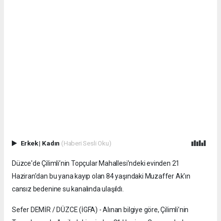
Erkek
|
Kadın
(Haberi Sesli Oku)
Düzce'de Çilimli’nin Topçular Mahallesi’ndeki evinden 21
Haziran'dan bu yana kayıp olan 84 yaşındaki Muzaffer Ak'ın
cansız bedenine su kanalında ulaşıldı.
Sefer DEMİR / DÜZCE (İGFA) - Alınan bilgiye göre, Çilimli’nin