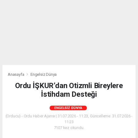
Anasayfa
Engelsiz Dünya
Ordu İŞKUR’dan Otizmli Bireylere
İstihdam Desteği
ENGELSIZ DÜNYA
(Orducu) - Ordu Haber Ajansı | 31.07.2026 - 11:23, Güncelleme: 31.07.2026 -
11:23
7107 kez okundu.