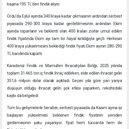
başına 195 TL’den fındık alıyor.
Ordu’da Eylül ayında 340 liraya kadar çıkmasının ardından serbest
piyasada 290-300 liraya kadar geriletilmesinin ardından Ekim
ayında toparlanır ve beklenti olan 400 liraları zorlar umut edilen
fındık fiyatında Ekim ayı tam bir hayal kırıklığıyla geçti. Herkesin
400 liraya yükselmesini beklediği fındık fiyatı Ekim ayının 280-290
TL bandında kapattı.
Karadeniz Fındık ve Mamulleri İhracatçıları Birliği, 2025 yılında
toplam 31.465 ton iç fındık ihraç edilirken, elde edilen ihracat geliri
351,6 milyon dolar olarak açıkladı. Geçen yıla göre yarı yarıya
düşüşün olduğu ihracat geliri şok etkisi yaparken, rekoltedeki
kaybı da belgeledi.
Tüm bu gelişmelerle beraber, serbest piyasada da Kasım ayına iyi
başlayan yükselmesi beklenen fındık fiyatının yeniden
gerilemesinin şoku yaşanıyor. fiyat hem tüccarda hem de