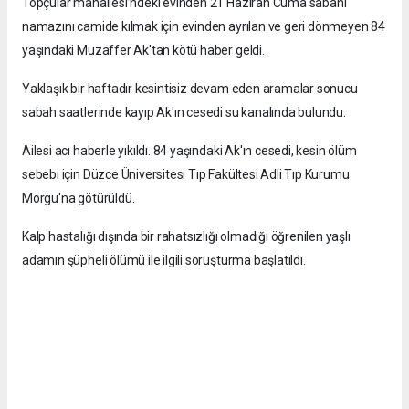
Topçular mahallesi’ndeki evinden 21 Haziran Cuma sabahı
namazını camide kılmak için evinden ayrılan ve geri dönmeyen 84
yaşındaki Muzaffer Ak'tan kötü haber geldi.
Yaklaşık bir haftadır kesintisiz devam eden aramalar sonucu
sabah saatlerinde kayıp Ak'ın cesedi su kanalında bulundu.
Ailesi acı haberle yıkıldı. 84 yaşındaki Ak'ın cesedi, kesin ölüm
sebebi için Düzce Üniversitesi Tıp Fakültesi Adli Tıp Kurumu
Morgu'na götürüldü.
Kalp hastalığı dışında bir rahatsızlığı olmadığı öğrenilen yaşlı
adamın şüpheli ölümü ile ilgili soruşturma başlatıldı.