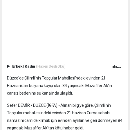
Erkek
|
Kadın
(Haberi Sesli Oku)
Düzce'de Çilimli’nin Topçular Mahallesi’ndeki evinden 21
Haziran'dan bu yana kayıp olan 84 yaşındaki Muzaffer Ak'ın
cansız bedenine su kanalında ulaşıldı.
Sefer DEMİR / DÜZCE (İGFA) - Alınan bilgiye göre, Çilimli’nin
Topçular mahallesi’ndeki evinden 21 Haziran Cuma sabahı
namazını camide kılmak için evinden ayrılan ve geri dönmeyen 84
yaşındaki Muzaffer Ak'tan kötü haber geldi.