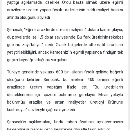
yaptığı açıklamada, özellikle Ordu başta olmak üzere eğimli
arazilerde üretim yapan fındık üreticilerinin ciddi maliyet baskısı
altında olduğunu söyledi.
Şenocak, “Eğimli arazilerde üretim maliyeti 4 dolara kadar çıkıyor,
düz ovalarda ise 1,5 dolar seviyesinde. Bu fark üreticinin rekabet
gücünü zayıflatıyor” dedi. Ovalık bölgelerde alternatif ürünlerin
yetiştirilebildiğini, ancak Karadeniz’in eğimli yapısında fındığın tek
geçim kaynağı olduğunu vurguladı.
Türkiye genelinde yaklaşık 600 bin ailenin fındık gelirine bağımlı
olduğunu belirten Şenocak, bu ailelerin 400 bininin eğimli
arazilerde üretim yaptığını ifade etti. “Bu üreticilerin
desteklenmesi için çözüm bulmamız gerekiyor. Miras yoluyla
bölünmüş araziler ve artan maliyetler üreticiyi ürününe
küstürüyor” sözleriyle çağrısını yineledi.
Şenocak’ın açıklamaları, fındık taban fiyatının açıklanmasının
beklendiği günlerde üretici kesiminde dikkatle takip ediliyor.