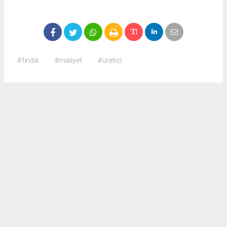
#fındık
#maliyet
#üretici