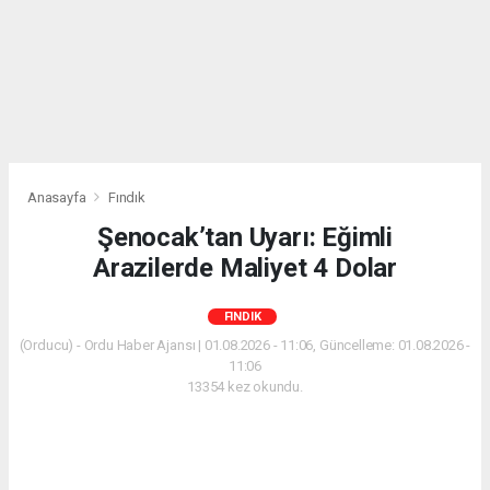
Anasayfa
Fındık
Şenocak’tan Uyarı: Eğimli
Arazilerde Maliyet 4 Dolar
FINDIK
(Orducu) - Ordu Haber Ajansı | 01.08.2026 - 11:06, Güncelleme: 01.08.2026 -
11:06
13354 kez okundu.