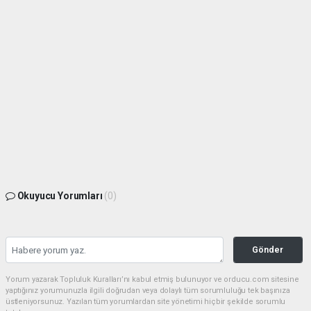
Okuyucu Yorumları
(0)
Gönder
Yorum yazarak Topluluk Kuralları’nı kabul etmiş bulunuyor ve orducu.com sitesine
yaptığınız yorumunuzla ilgili doğrudan veya dolaylı tüm sorumluluğu tek başınıza
üstleniyorsunuz. Yazılan tüm yorumlardan site yönetimi hiçbir şekilde sorumlu