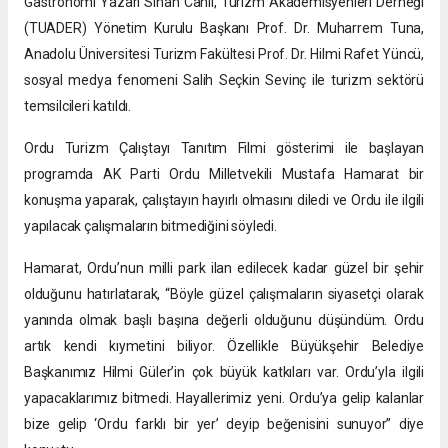
Gastronomi Yazarı Sinan Canlı, Turizm Akademisyenleri Derneği
(TUADER) Yönetim Kurulu Başkanı Prof. Dr. Muharrem Tuna,
Anadolu Üniversitesi Turizm Fakültesi Prof. Dr. Hilmi Rafet Yüncü,
sosyal medya fenomeni Salih Seçkin Sevinç ile turizm sektörü
temsilcileri katıldı.
Ordu Turizm Çalıştayı Tanıtım Filmi gösterimi ile başlayan
programda AK Parti Ordu Milletvekili Mustafa Hamarat bir
konuşma yaparak, çalıştayın hayırlı olmasını diledi ve Ordu ile ilgili
yapılacak çalışmaların bitmediğini söyledi.
Hamarat, Ordu’nun milli park ilan edilecek kadar güzel bir şehir
olduğunu hatırlatarak, “Böyle güzel çalışmaların siyasetçi olarak
yanında olmak başlı başına değerli olduğunu düşündüm. Ordu
artık kendi kıymetini biliyor. Özellikle Büyükşehir Belediye
Başkanımız Hilmi Güler’in çok büyük katkıları var. Ordu’yla ilgili
yapacaklarımız bitmedi. Hayallerimiz yeni. Ordu’ya gelip kalanlar
bize gelip ‘Ordu farklı bir yer’ deyip beğenisini sunuyor” diye