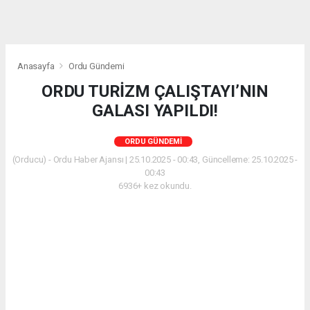
Anasayfa
Ordu Gündemi
ORDU TURİZM ÇALIŞTAYI’NIN
GALASI YAPILDI!
ORDU GÜNDEMI
(Orducu) - Ordu Haber Ajansı | 25.10.2025 - 00:43, Güncelleme: 25.10.2025 -
00:43
6936+ kez okundu.