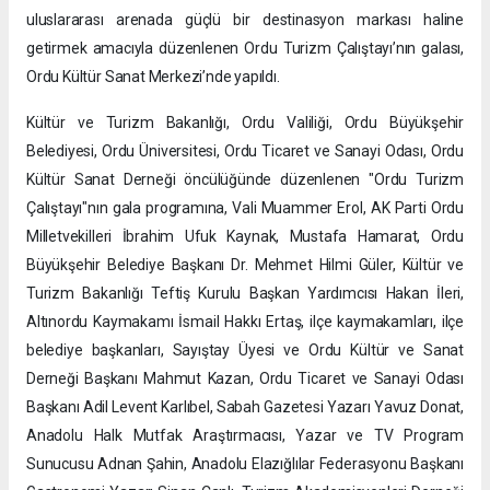
uluslararası arenada güçlü bir destinasyon markası haline
getirmek amacıyla düzenlenen Ordu Turizm Çalıştayı’nın galası,
Ordu Kültür Sanat Merkezi’nde yapıldı.
Kültür ve Turizm Bakanlığı, Ordu Valiliği, Ordu Büyükşehir
Belediyesi, Ordu Üniversitesi, Ordu Ticaret ve Sanayi Odası, Ordu
Kültür Sanat Derneği öncülüğünde düzenlenen "Ordu Turizm
Çalıştayı"nın gala programına, Vali Muammer Erol, AK Parti Ordu
Milletvekilleri İbrahim Ufuk Kaynak, Mustafa Hamarat, Ordu
Büyükşehir Belediye Başkanı Dr. Mehmet Hilmi Güler, Kültür ve
Turizm Bakanlığı Teftiş Kurulu Başkan Yardımcısı Hakan İleri,
Altınordu Kaymakamı İsmail Hakkı Ertaş, ilçe kaymakamları, ilçe
belediye başkanları, Sayıştay Üyesi ve Ordu Kültür ve Sanat
Derneği Başkanı Mahmut Kazan, Ordu Ticaret ve Sanayi Odası
Başkanı Adil Levent Karlıbel, Sabah Gazetesi Yazarı Yavuz Donat,
Anadolu Halk Mutfak Araştırmacısı, Yazar ve TV Program
Sunucusu Adnan Şahin, Anadolu Elazığlılar Federasyonu Başkanı