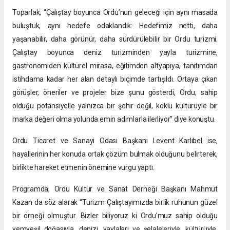
Toparlak, “Çalıştay boyunca Ordu’nun geleceği için aynı masada
buluştuk, aynı hedefe odaklandık: Hedefimiz netti, daha
yaşanabilir, daha görünür, daha sürdürülebilir bir Ordu turizmi.
Çalıştay boyunca deniz turizminden yayla turizmine,
gastronomiden kültürel mirasa, eğitimden altyapıya, tanıtımdan
istihdama kadar her alan detaylı biçimde tartışıldı. Ortaya çıkan
görüşler, öneriler ve projeler bize şunu gösterdi, Ordu, sahip
olduğu potansiyelle yalnızca bir şehir değil, köklü kültürüyle bir
marka değeri olma yolunda emin adımlarla ilerliyor” diye konuştu.
Ordu Ticaret ve Sanayi Odası Başkanı Levent Karlıbel ise,
hayallerinin her konuda ortak çözüm bulmak olduğunu belirterek,
birlikte hareket etmenin önemine vurgu yaptı.
Programda, Ordu Kültür ve Sanat Derneği Başkanı Mahmut
Kazan da söz alarak “Turizm Çalıştayımızda birlik ruhunun güzel
bir örneği olmuştur. Bizler biliyoruz ki Ordu’muz sahip olduğu
yemyeşil doğasıyla, denizi, yaylaları ve şelaleleriyle, kültürüyle,