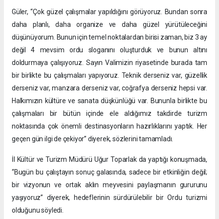
Güler, “Çok güzel çalışmalar yapıldığını görüyoruz. Bundan sonra
daha planlı, daha organize ve daha güzel yürütüleceğini
düşünüyorum. Bunun için temel noktalardan birisi zaman, biz 3 ay
değil 4 mevsim ordu sloganını oluşturduk ve bunun altını
doldurmaya çalışıyoruz. Sayın Valimizin riyasetinde burada tam
bir birlikte bu çalışmaları yapıyoruz. Teknik derseniz var, güzellik
derseniz var, manzara derseniz var, coğrafya derseniz hepsi var.
Halkımızın kültüre ve sanata düşkünlüğü var. Bununla birlikte bu
çalışmaları bir bütün içinde ele aldığımız takdirde turizm
noktasında çok önemli destinasyonların hazırlıklarını yaptık. Her
geçen gün ilgi de çekiyor” diyerek, sözlerini tamamladı.
İl Kültür ve Turizm Müdürü Uğur Toparlak da yaptığı konuşmada,
“Bugün bu çalıştayın sonuç galasında, sadece bir etkinliğin değil;
bir vizyonun ve ortak aklın meyvesini paylaşmanın gururunu
yaşıyoruz” diyerek, hedeflerinin sürdürülebilir bir Ordu turizmi
olduğunu söyledi.