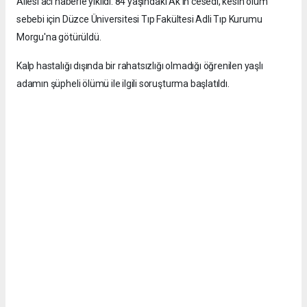
Ailesi acı haberle yıkıldı. 84 yaşındaki Ak'ın cesedi, kesin ölüm
sebebi için Düzce Üniversitesi Tıp Fakültesi Adli Tıp Kurumu
Morgu'na götürüldü.
Kalp hastalığı dışında bir rahatsızlığı olmadığı öğrenilen yaşlı
adamın şüpheli ölümü ile ilgili soruşturma başlatıldı.