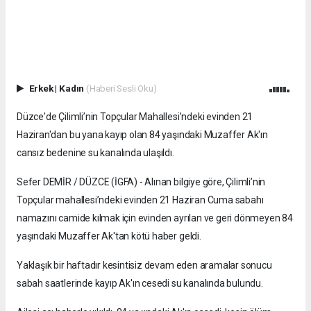
Erkek
|
Kadın
(Haberi Sesli Oku)
Düzce'de Çilimli’nin Topçular Mahallesi’ndeki evinden 21
Haziran'dan bu yana kayıp olan 84 yaşındaki Muzaffer Ak'ın
cansız bedenine su kanalında ulaşıldı.
Sefer DEMİR / DÜZCE (İGFA) - Alınan bilgiye göre, Çilimli’nin
Topçular mahallesi’ndeki evinden 21 Haziran Cuma sabahı
namazını camide kılmak için evinden ayrılan ve geri dönmeyen 84
yaşındaki Muzaffer Ak'tan kötü haber geldi.
Yaklaşık bir haftadır kesintisiz devam eden aramalar sonucu
sabah saatlerinde kayıp Ak'ın cesedi su kanalında bulundu.