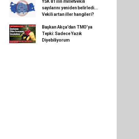
YSK 81 ilin milletvekili
sayılarını yeniden belirledi...
Vekili artan iller hangileri?
Başkan Akça'dan TMO’ya
Tepki: Sadece Yazık
Diyebiliyorum