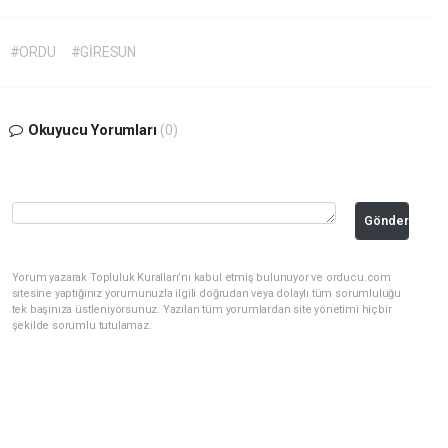
#ORDU
#GİRESUN
Okuyucu Yorumları
(0)
Gönder
Yorum yazarak Topluluk Kuralları’nı kabul etmiş bulunuyor ve orducu.com
sitesine yaptığınız yorumunuzla ilgili doğrudan veya dolaylı tüm sorumluluğu
tek başınıza üstleniyorsunuz. Yazılan tüm yorumlardan site yönetimi hiçbir
şekilde sorumlu tutulamaz.