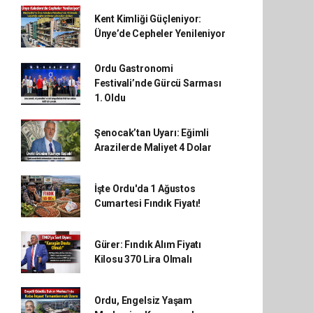
Kent Kimliği Güçleniyor:
Ünye’de Cepheler Yenileniyor
Ordu Gastronomi
Festivali’nde Gürcü Sarması
1. Oldu
Şenocak’tan Uyarı: Eğimli
Arazilerde Maliyet 4 Dolar
İşte Ordu'da 1 Ağustos
Cumartesi Fındık Fiyatı!
Gürer: Fındık Alım Fiyatı
Kilosu 370 Lira Olmalı
Ordu, Engelsiz Yaşam