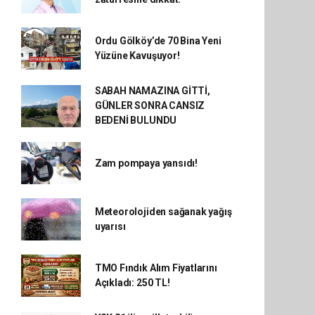
Ordu Gölköy’de 70 Bina Yeni
Yüzüne Kavuşuyor!
SABAH NAMAZINA GİTTİ,
GÜNLER SONRA CANSIZ
BEDENİ BULUNDU
Zam pompaya yansıdı!
Meteorolojiden sağanak yağış
uyarısı
TMO Fındık Alım Fiyatlarını
Açıkladı: 250 TL!