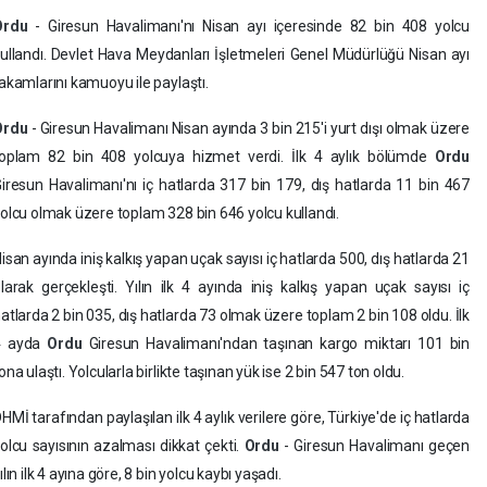
Ordu
- Giresun Havalimanı'nı Nisan ayı içeresinde 82 bin 408 yolcu
ullandı. Devlet Hava Meydanları İşletmeleri Genel Müdürlüğü Nisan ayı
akamlarını kamuoyu ile paylaştı.
Ordu
- Giresun Havalimanı Nisan ayında 3 bin 215'i yurt dışı olmak üzere
oplam 82 bin 408 yolcuya hizmet verdi. İlk 4 aylık bölümde
Ordu
iresun Havalimanı'nı iç hatlarda 317 bin 179, dış hatlarda 11 bin 467
olcu olmak üzere toplam 328 bin 646 yolcu kullandı.
isan ayında iniş kalkış yapan uçak sayısı iç hatlarda 500, dış hatlarda 21
larak gerçekleşti. Yılın ilk 4 ayında iniş kalkış yapan uçak sayısı iç
atlarda 2 bin 035, dış hatlarda 73 olmak üzere toplam 2 bin 108 oldu. İlk
4 ayda
Ordu
Giresun Havalimanı'ndan taşınan kargo miktarı 101 bin
ona ulaştı. Yolcularla birlikte taşınan yük ise 2 bin 547 ton oldu.
HMİ tarafından paylaşılan ilk 4 aylık verilere göre, Türkiye'de iç hatlarda
olcu sayısının azalması dikkat çekti.
Ordu
- Giresun Havalimanı geçen
ılın ilk 4 ayına göre, 8 bin yolcu kaybı yaşadı.