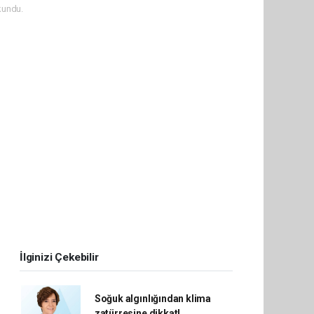
kundu.
İlginizi Çekebilir
Soğuk algınlığından klima
zatürresine dikkat!