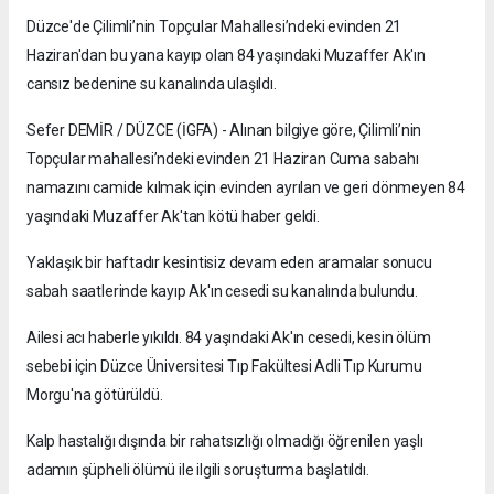
Düzce'de Çilimli’nin Topçular Mahallesi’ndeki evinden 21
Haziran'dan bu yana kayıp olan 84 yaşındaki Muzaffer Ak'ın
cansız bedenine su kanalında ulaşıldı.
Sefer DEMİR / DÜZCE (İGFA) - Alınan bilgiye göre, Çilimli’nin
Topçular mahallesi’ndeki evinden 21 Haziran Cuma sabahı
namazını camide kılmak için evinden ayrılan ve geri dönmeyen 84
yaşındaki Muzaffer Ak'tan kötü haber geldi.
Yaklaşık bir haftadır kesintisiz devam eden aramalar sonucu
sabah saatlerinde kayıp Ak'ın cesedi su kanalında bulundu.
Ailesi acı haberle yıkıldı. 84 yaşındaki Ak'ın cesedi, kesin ölüm
sebebi için Düzce Üniversitesi Tıp Fakültesi Adli Tıp Kurumu
Morgu'na götürüldü.
Kalp hastalığı dışında bir rahatsızlığı olmadığı öğrenilen yaşlı
adamın şüpheli ölümü ile ilgili soruşturma başlatıldı.