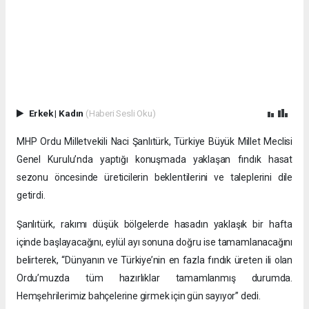
Erkek
|
Kadın
(Haberi Sesli Oku)
MHP Ordu Milletvekili Naci Şanlıtürk, Türkiye Büyük Millet Meclisi
Genel Kurulu’nda yaptığı konuşmada yaklaşan fındık hasat
sezonu öncesinde üreticilerin beklentilerini ve taleplerini dile
getirdi.
Şanlıtürk, rakımı düşük bölgelerde hasadın yaklaşık bir hafta
içinde başlayacağını, eylül ayı sonuna doğru ise tamamlanacağını
belirterek, “Dünyanın ve Türkiye’nin en fazla fındık üreten ili olan
Ordu’muzda tüm hazırlıklar tamamlanmış durumda.
Hemşehrilerimiz bahçelerine girmek için gün sayıyor” dedi.