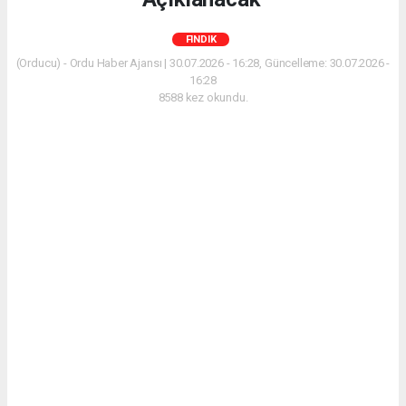
FINDIK
(Orducu) - Ordu Haber Ajansı | 30.07.2026 - 16:28, Güncelleme: 30.07.2026 -
16:28
8588 kez okundu.