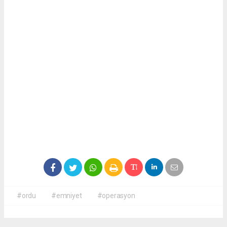
#ordu
#emniyet
#operasyon