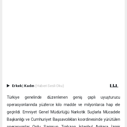
Erkek
|
Kadın
(Haberi Sesli Oku)
Türkiye genelinde düzenlenen geniş çaplı uyuşturucu
operasyonlarında yüzlerce kilo madde ve milyonlarca hap ele
geçirildi. Emniyet Genel Müdürlüğü Narkotik Suçlarla Mücadele
Başkanlığı ve Cumhuriyet Başsavcılıkları koordinesinde yürütülen
operasyonlar, Ordu, Samsun, Trabzon, İstanbul, Ankara, İzmir