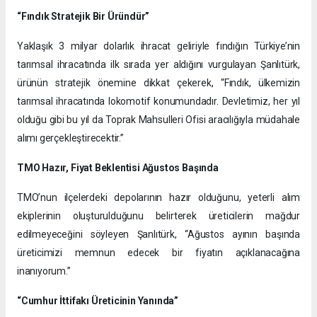
“Fındık Stratejik Bir Üründür”
Yaklaşık 3 milyar dolarlık ihracat geliriyle fındığın Türkiye’nin
tarımsal ihracatında ilk sırada yer aldığını vurgulayan Şanlıtürk,
ürünün stratejik önemine dikkat çekerek, “Fındık, ülkemizin
tarımsal ihracatında lokomotif konumundadır. Devletimiz, her yıl
olduğu gibi bu yıl da Toprak Mahsulleri Ofisi aracılığıyla müdahale
alımı gerçekleştirecektir.”
TMO Hazır, Fiyat Beklentisi Ağustos Başında
TMO’nun ilçelerdeki depolarının hazır olduğunu, yeterli alım
ekiplerinin oluşturulduğunu belirterek üreticilerin mağdur
edilmeyeceğini söyleyen Şanlıtürk, “Ağustos ayının başında
üreticimizi memnun edecek bir fiyatın açıklanacağına
inanıyorum.”
“Cumhur İttifakı Üreticinin Yanında”