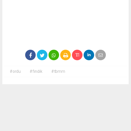
#ordu
#fındık
#tbmm