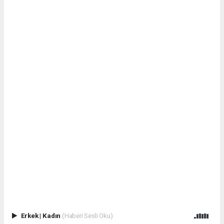
Erkek
|
Kadın
(Haberi Sesli Oku)