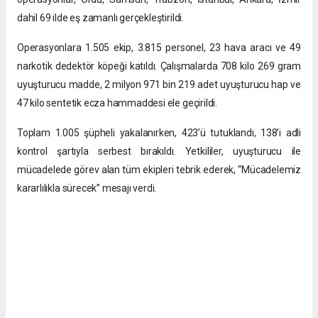
dahil 69 ilde eş zamanlı gerçekleştirildi.
Operasyonlara 1.505 ekip, 3.815 personel, 23 hava aracı ve 49
narkotik dedektör köpeği katıldı. Çalışmalarda 708 kilo 269 gram
uyuşturucu madde, 2 milyon 971 bin 219 adet uyuşturucu hap ve
47 kilo sentetik ecza hammaddesi ele geçirildi.
Toplam 1.005 şüpheli yakalanırken, 423’ü tutuklandı, 138’i adli
kontrol şartıyla serbest bırakıldı. Yetkililer, uyuşturucu ile
mücadelede görev alan tüm ekipleri tebrik ederek, “Mücadelemiz
kararlılıkla sürecek” mesajı verdi.