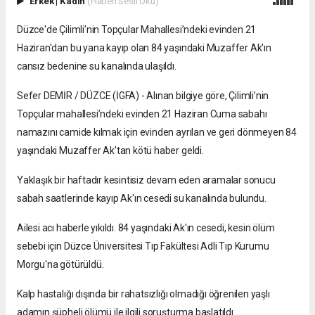
Erkek
|
Kadın
(Haberi Sesli Oku)
Düzce'de Çilimli’nin Topçular Mahallesi’ndeki evinden 21
Haziran'dan bu yana kayıp olan 84 yaşındaki Muzaffer Ak'ın
cansız bedenine su kanalında ulaşıldı.
Sefer DEMİR / DÜZCE (İGFA) - Alınan bilgiye göre, Çilimli’nin
Topçular mahallesi’ndeki evinden 21 Haziran Cuma sabahı
namazını camide kılmak için evinden ayrılan ve geri dönmeyen 84
yaşındaki Muzaffer Ak'tan kötü haber geldi.
Yaklaşık bir haftadır kesintisiz devam eden aramalar sonucu
sabah saatlerinde kayıp Ak'ın cesedi su kanalında bulundu.
Ailesi acı haberle yıkıldı. 84 yaşındaki Ak'ın cesedi, kesin ölüm
sebebi için Düzce Üniversitesi Tıp Fakültesi Adli Tıp Kurumu
Morgu'na götürüldü.
Kalp hastalığı dışında bir rahatsızlığı olmadığı öğrenilen yaşlı
adamın şüpheli ölümü ile ilgili soruşturma başlatıldı.