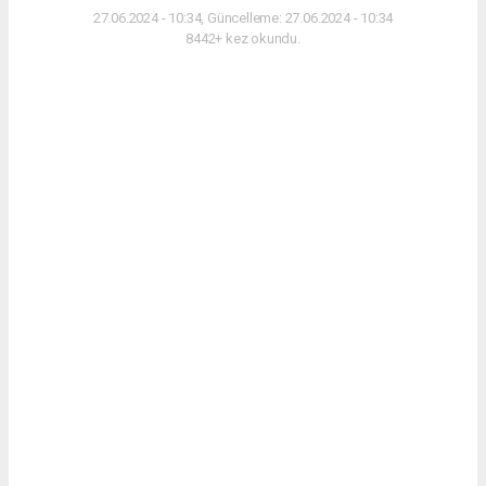
27.06.2024 - 10:34, Güncelleme: 27.06.2024 - 10:34
8442+ kez okundu.