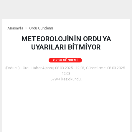
Anasayfa
Ordu Gündemi
METEOROLOJİNİN ORDU'YA
UYARILARI BİTMİYOR
ORDU GÜNDEMI
(Orducu) - Ordu Haber Ajansı | 08.03.2025 - 12:03, Güncelleme: 08.03.2025 -
12:03
5794+ kez okundu.