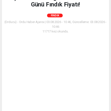
Günü Fındık Fiyatı!
FINDIK
(Orducu) - Ordu Haber Ajansı | 03.08.2026 - 10:46, Güncelleme: 03.08.2026 -
10:46
11717 kez okundu.