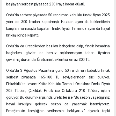
başlayan serbest piyasada 230 liraya kadar düştü.
Ordu’da serbest piyasada 50 randıman kabuklu fındık fiyatı 2025
yılını ise 300 liradan kapatmıştı. Haziran ayını da beklentilerin
karşılanmamasıyla kapatan fındık fiyatı, Temmuz ayını da hayal
kırıklığı içinde kapattı.
Ordu’da da üreticilerden bazıları bahçelere girip, fındık hasadına
başlarken, gözler ise henüz açıklanmayan taban fiyatına
çevrilmiş durumda. Üreticinin beklentisi, en az 300 TL.
Ordu’da 3 Ağustos Pazartesi günü 50 randıman kabuklu fındık
serbest piyasada 165-180 TL seviyelerinden alıcı buluyor.
Fiskobirlik’te Levant Kalite Kabuklu Tombul Ortaklara Fındık Fiyatı
205 TL’den, Çakıldak Fındık ise Ortaklara 210 TL’den, işlem
görüyor. Bu durum karşısında üreticiler ise “Bu sezon yaşadığımız
hayal kırıklığını gelecek sezon da yaşamak istemiyoruz.
Emeğimizin karşılığının verilmesini bekliyoruz” diyerek tepki