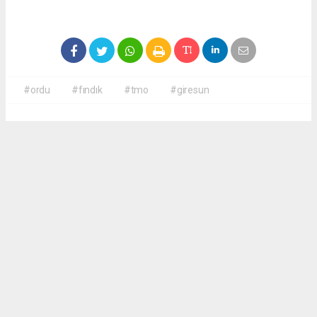
#ordu
#fındık
#tmo
#giresun