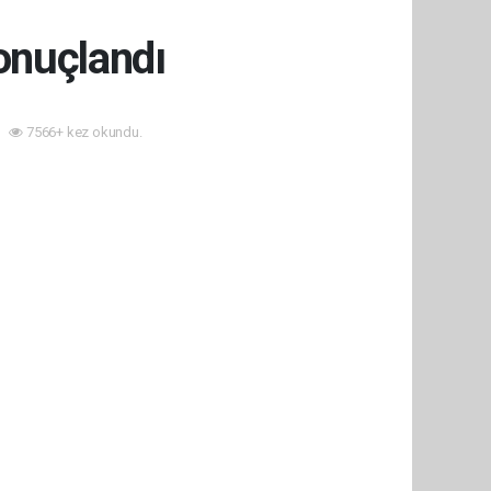
onuçlandı
7566+ kez okundu.