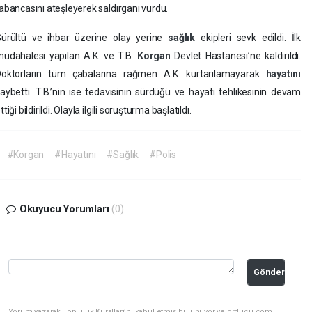
abancasını ateşleyerek saldırganı vurdu.
ürültü ve ihbar üzerine olay yerine
sağlık
ekipleri sevk edildi. İlk
üdahalesi yapılan A.K. ve T.B.
Korgan
Devlet Hastanesi’ne kaldırıldı.
Doktorların tüm çabalarına rağmen A.K. kurtarılamayarak
hayatını
aybetti. T.B.’nin ise tedavisinin sürdüğü ve hayati tehlikesinin devam
ttiği bildirildi. Olayla ilgili soruşturma başlatıldı.
#Korgan
#Hayatını
#Sağlık
#Polis
Okuyucu Yorumları
(0)
Gönder
Yorum yazarak Topluluk Kuralları’nı kabul etmiş bulunuyor ve orducu.com