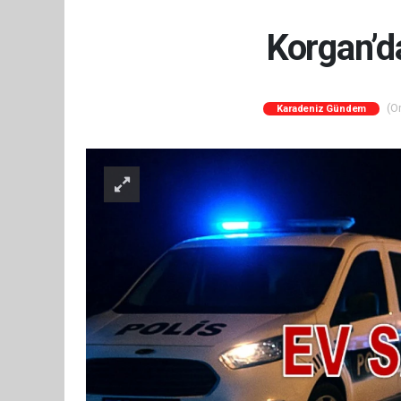
Korgan’d
(Or
Karadeniz Gündem