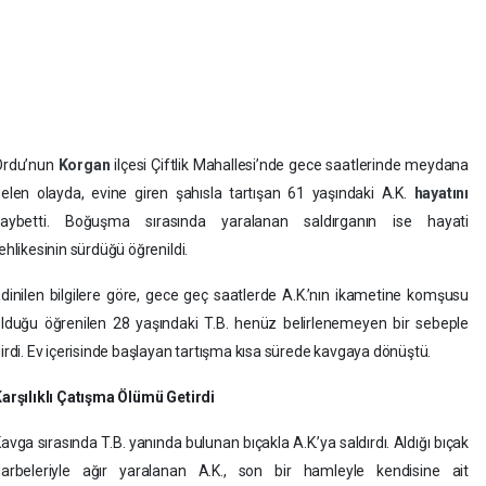
Ordu’nun
Korgan
ilçesi Çiftlik Mahallesi’nde gece saatlerinde meydana
elen olayda, evine giren şahısla tartışan 61 yaşındaki A.K.
hayatını
kaybetti. Boğuşma sırasında yaralanan saldırganın ise hayati
ehlikesinin sürdüğü öğrenildi.
dinilen bilgilere göre, gece geç saatlerde A.K.’nın ikametine komşusu
lduğu öğrenilen 28 yaşındaki T.B. henüz belirlenemeyen bir sebeple
irdi. Ev içerisinde başlayan tartışma kısa sürede kavgaya dönüştü.
arşılıklı Çatışma Ölümü Getirdi
avga sırasında T.B. yanında bulunan bıçakla A.K.’ya saldırdı. Aldığı bıçak
arbeleriyle ağır yaralanan A.K., son bir hamleyle kendisine ait