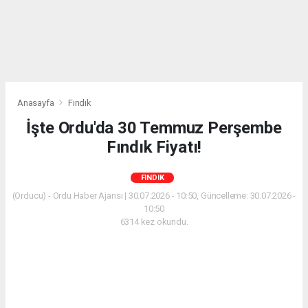
Anasayfa
Fındık
İşte Ordu'da 30 Temmuz Perşembe
Fındık Fiyatı!
FINDIK
(Orducu) - Ordu Haber Ajansı | 30.07.2026 - 10:50, Güncelleme: 30.07.2026 -
10:50
6314 kez okundu.