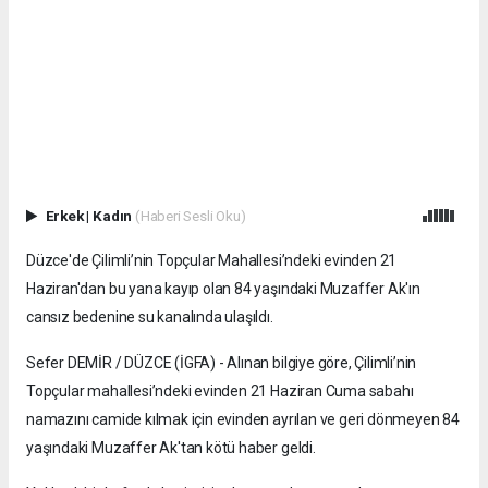
Erkek
|
Kadın
(Haberi Sesli Oku)
Düzce'de Çilimli’nin Topçular Mahallesi’ndeki evinden 21
Haziran'dan bu yana kayıp olan 84 yaşındaki Muzaffer Ak'ın
cansız bedenine su kanalında ulaşıldı.
Sefer DEMİR / DÜZCE (İGFA) - Alınan bilgiye göre, Çilimli’nin
Topçular mahallesi’ndeki evinden 21 Haziran Cuma sabahı
namazını camide kılmak için evinden ayrılan ve geri dönmeyen 84
yaşındaki Muzaffer Ak'tan kötü haber geldi.