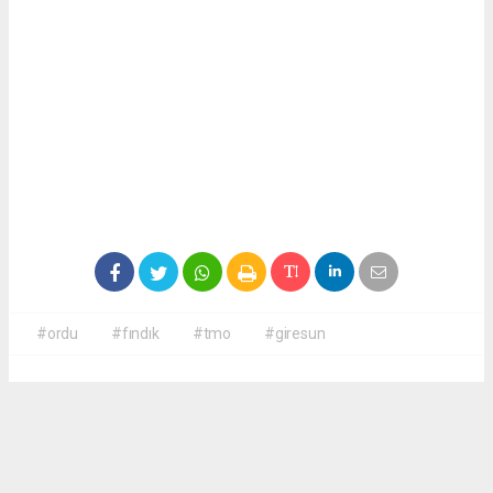
#ordu
#fındık
#tmo
#giresun