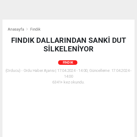
Anasayfa
Fındık
FINDIK DALLARINDAN SANKİ DUT
SİLKELENİYOR
FINDIK
(Orducu) - Ordu Haber Ajansı | 17.04.2024 - 14:00, Güncelleme: 17.04.2024 -
14:00
6341+ kez okundu.