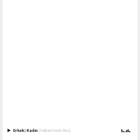
Erkek
|
Kadın
(Haberi Sesli Oku)