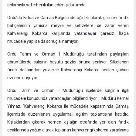
anlamıyla seferberlik ilan edilmiş durumda.
Ordu’da Fatsa ve Çamaş Bölgesinde ağırlıklı olarak görülen fındık
bahçelerinin yanısıra meyve ve sebzelere de zarar veren
Kahverengi Kokarca karşısında vatandaşlar çaresiz. İlaçla
mücadele yapılsa da sonuç alınamıyor.
Ordu Tarım ve Orman il Müdürlüğü tarafından paylaşılan
görüntülerde salgının boyutu gözler önüne seriliyor. Silkelenen
fındık dallarından yüzlerce Kahverengi Kokarca serilen çadırın
üzerine düşüyor.
Ordu Tarım ve Orman il Müdürlüğü ilçelerde salgınla ilgili
mücadele konusunda vatandaşları bilgilendiriyor. İl Müdürü Kemal
Yılmaz, "Kahverengi Kokarca ile mücadele kapsamında Çamaş
ilçemizde düzenlenen uygulamalı eğitim toplantısına katıldık.
Kışlaklardan çıkarak hemen kışlağın etrafında yer alan fındık
ocaklarında yoğun olarak toplanan kahverengi kokarca zararlısına