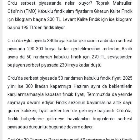
Ordu serbest piyasasında neler oluyor? Toprak Mahsulleri
Ofisi’nin (TMO) Kabuklu fındık alım fiyatlarını Giresun Kalite Fındık
için kilogram başına 200 TL, Levant Kalite Fındık için ise kilogram
başına 195 TL’den fındık alıyor.
Ordu’da Eylül ayında 340 liraya kadar çıkmasının ardından serbest
piyasada 290-300 liraya kadar geriletilmesinin ardından Aralık
ayına da 50 randıman kabuklu fındık için 270 TL seviyesinden
başlayan serbest piyasada 230 liraya kadar düştü.
Ordu’da serbest piyasada 50 randıman kabuklu fındık fiyatı 2025
yılını ise 300 liradan kapatmıştı. Haziran ayını da beklentilerin
karşılanmamasıyla kapatan fındık fiyatı, Temmuz’da da yerinde
saymaya devam ediyor. Fındık sezonun başlamasına artık sayılı
günler kalırken, fiyat beklentileri de gelmeye başlandı. Ordu’da,
fındık bahçelerine girilmeye hazırlanılan bugünlerde serbest
piyasadaki durgunluk bugünde devam ediyor.
Ordu’da 30 Temmuz Perşembe günü 50 randıman kabuklu fındık