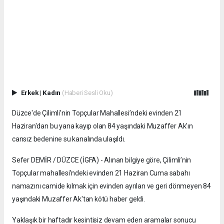
Erkek
|
Kadın
(Haberi Sesli Oku)
Düzce'de Çilimli’nin Topçular Mahallesi’ndeki evinden 21
Haziran'dan bu yana kayıp olan 84 yaşındaki Muzaffer Ak'ın
cansız bedenine su kanalında ulaşıldı.
Sefer DEMİR / DÜZCE (İGFA) - Alınan bilgiye göre, Çilimli’nin
Topçular mahallesi’ndeki evinden 21 Haziran Cuma sabahı
namazını camide kılmak için evinden ayrılan ve geri dönmeyen 84
yaşındaki Muzaffer Ak'tan kötü haber geldi.
Yaklaşık bir haftadır kesintisiz devam eden aramalar sonucu