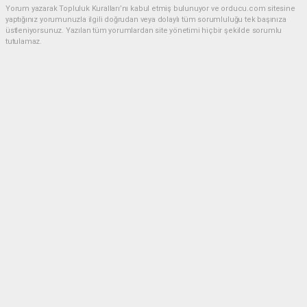
Yorum yazarak Topluluk Kuralları’nı kabul etmiş bulunuyor ve orducu.com sitesine
yaptığınız yorumunuzla ilgili doğrudan veya dolaylı tüm sorumluluğu tek başınıza
üstleniyorsunuz. Yazılan tüm yorumlardan site yönetimi hiçbir şekilde sorumlu
tutulamaz.