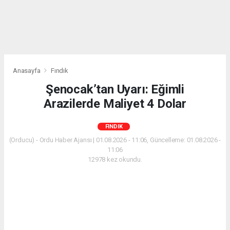
Anasayfa
Fındık
Şenocak’tan Uyarı: Eğimli
Arazilerde Maliyet 4 Dolar
FINDIK
(Orducu) - Ordu Haber Ajansı | 01.08.2026 - 11:06, Güncelleme: 01.08.2026 -
11:06
12978 kez okundu.