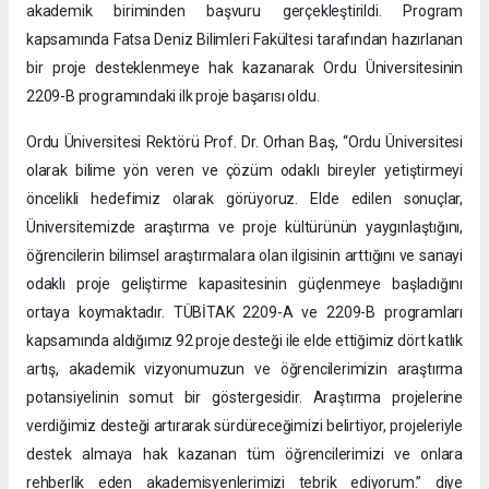
akademik biriminden başvuru gerçekleştirildi. Program
kapsamında Fatsa Deniz Bilimleri Fakültesi tarafından hazırlanan
bir proje desteklenmeye hak kazanarak Ordu Üniversitesinin
2209-B programındaki ilk proje başarısı oldu.
Ordu Üniversitesi Rektörü Prof. Dr. Orhan Baş, “Ordu Üniversitesi
olarak bilime yön veren ve çözüm odaklı bireyler yetiştirmeyi
öncelikli hedefimiz olarak görüyoruz. Elde edilen sonuçlar,
Üniversitemizde araştırma ve proje kültürünün yaygınlaştığını,
öğrencilerin bilimsel araştırmalara olan ilgisinin arttığını ve sanayi
odaklı proje geliştirme kapasitesinin güçlenmeye başladığını
ortaya koymaktadır. TÜBİTAK 2209-A ve 2209-B programları
kapsamında aldığımız 92 proje desteği ile elde ettiğimiz dört katlık
artış, akademik vizyonumuzun ve öğrencilerimizin araştırma
potansiyelinin somut bir göstergesidir. Araştırma projelerine
verdiğimiz desteği artırarak sürdüreceğimizi belirtiyor, projeleriyle
destek almaya hak kazanan tüm öğrencilerimizi ve onlara
rehberlik eden akademisyenlerimizi tebrik ediyorum.” diye