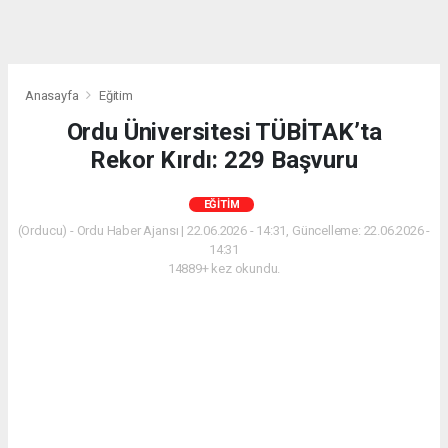
Anasayfa
Eğitim
Ordu Üniversitesi TÜBİTAK’ta
Rekor Kırdı: 229 Başvuru
EĞITIM
(Orducu) - Ordu Haber Ajansı | 22.06.2026 - 14:31, Güncelleme: 22.06.2026 -
14:31
14889+ kez okundu.