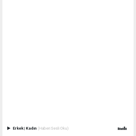
Erkek
|
Kadın
(Haberi Sesli Oku)