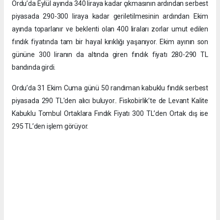
Ordu’da Eylül ayında 340 liraya kadar çıkmasının ardından serbest
piyasada 290-300 liraya kadar geriletilmesinin ardından Ekim
ayında toparlanır ve beklenti olan 400 liraları zorlar umut edilen
fındık fiyatında tam bir hayal kırıklığı yaşanıyor. Ekim ayının son
gününe 300 liranın da altında giren fındık fiyatı 280-290 TL
bandında girdi.
Ordu’da 31 Ekim Cuma günü 50 randıman kabuklu fındık serbest
piyasada 290 TL'den alıcı buluyor.. Fiskobirlik’te de Levant Kalite
Kabuklu Tombul Ortaklara Fındık Fiyatı 300 TL’den Ortak dış ise
295 TL’den işlem görüyor.