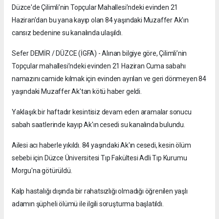
Düzce'de Çilimli’nin Topçular Mahallesi’ndeki evinden 21
Haziran'dan bu yana kayıp olan 84 yaşındaki Muzaffer Ak'ın
cansız bedenine su kanalında ulaşıldı.
Sefer DEMİR / DÜZCE (İGFA) - Alınan bilgiye göre, Çilimli’nin
Topçular mahallesi’ndeki evinden 21 Haziran Cuma sabahı
namazını camide kılmak için evinden ayrılan ve geri dönmeyen 84
yaşındaki Muzaffer Ak'tan kötü haber geldi.
Yaklaşık bir haftadır kesintisiz devam eden aramalar sonucu
sabah saatlerinde kayıp Ak'ın cesedi su kanalında bulundu.
Ailesi acı haberle yıkıldı. 84 yaşındaki Ak'ın cesedi, kesin ölüm
sebebi için Düzce Üniversitesi Tıp Fakültesi Adli Tıp Kurumu
Morgu'na götürüldü.
Kalp hastalığı dışında bir rahatsızlığı olmadığı öğrenilen yaşlı
adamın şüpheli ölümü ile ilgili soruşturma başlatıldı.