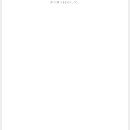
8440+ kez okundu.