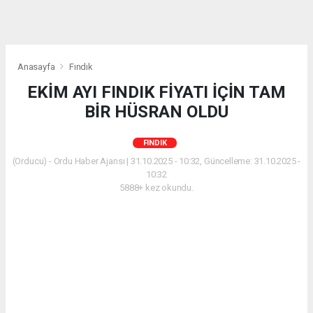
Anasayfa
Fındık
EKİM AYI FINDIK FİYATI İÇİN TAM
BİR HÜSRAN OLDU
FINDIK
(Orducu) - Ordu Haber Ajansı | 31.10.2025 - 10:32, Güncelleme: 31.10.2025 -
10:32
5888+ kez okundu.