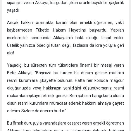
siparişini veren Akkaya, kargodan çıkan ürünle büyük bir şaşkınlık
yaşadı.
Ancak hakkını aramakta kararlı olan emekli öğretmen, vakit
kaybetmeden Tüketici Hakem Heyeti’ne başvurdu. Yapılan
incelemeler sonucunda Akkaya’nın haklı olduğu tespit edildi.
Üstelik yalnızca ödediği tutarı değil, fazlasını da icra yoluyla geri
aldı!
Yaşadığı bu süreçten tüm tüketicilere önemli bir mesaj veren
Bekir Akkaya, “Başınıza bu türden bir durum gelirse mutlaka
resmi kurumlara şikayette bulunun. Hatta her konuda mağdur
olduğunuzda veya hakkınızın yenildiğini düşünüyorsanız resmi
makamlara şikayet etmek gerekir. Ben şahsen hangi konu olursa
olsun resmi kurumlara müracaat ederek hakkımı almaya gayret
ederim. Sizlere de önerim budur.”
Bu örnek duruşuyla vatandaşlara cesaret veren emekli öğretmen
Akkaya, tüm tüketicilere saygı ve selamlarını ileterek, haklarını