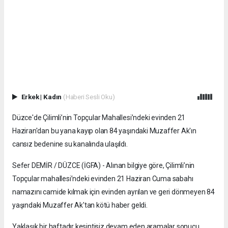
Erkek
|
Kadın
(Haberi Sesli Oku)
Düzce'de Çilimli’nin Topçular Mahallesi’ndeki evinden 21
Haziran'dan bu yana kayıp olan 84 yaşındaki Muzaffer Ak'ın
cansız bedenine su kanalında ulaşıldı.
Sefer DEMİR / DÜZCE (İGFA) - Alınan bilgiye göre, Çilimli’nin
Topçular mahallesi’ndeki evinden 21 Haziran Cuma sabahı
namazını camide kılmak için evinden ayrılan ve geri dönmeyen 84
yaşındaki Muzaffer Ak'tan kötü haber geldi.
Yaklaşık bir haftadır kesintisiz devam eden aramalar sonucu