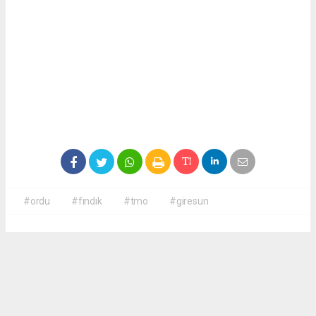
#ordu
#fındık
#tmo
#giresun