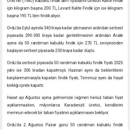
Ofisi’nin (TMO) Kabuklu fındık alım fiyatlarını Giresun Kalite Fındık
için kilogram başına 200 TL, Levant Kalite Fındık için ise kilogram
başına 195 TL’den fındık alıyor.
Ordu’da Eylül ayında 340 liraya kadar çıkmasının ardından serbest
piyasada 290-300 liraya kadar geriletilmesinin ardından Aralık
ayına da 50 randıman kabuklu fındık için 270 TL seviyesinden
başlayan serbest piyasada 230 liraya kadar düştü.
Ordu’da serbest piyasada 50 randıman kabuklu fındık fiyatı 2025
yılını ise 300 liradan kapatmıştı. Haziran ayını da beklentilerin
karşılanmamasıyla kapatan fındık fiyatı, Temmuz ayını da hayal
kırıklığı içinde kapattı.
Hasat ayı Ağustos ayına gelmemize rağmen henüz taban fiyat
açıklanmazken, milyonlarca Karadenizli üretici, kendilerini
memnun edecek bir taban fiyatının açıklanmasını bekliyor.
Ordu’da 2 Ağustos Pazar günü 50 randıman kabuklu fındık