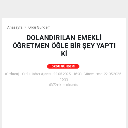
Anasayfa
Ordu Gündemi
DOLANDIRILAN EMEKLİ
ÖĞRETMEN ÖĞLE BİR ŞEY YAPTI
Kİ
ORDU GÜNDEMI
(Orducu) - Ordu Haber Ajansı | 22.05.2025 - 16:33, Güncelleme: 22.05.2025 -
16:33
6372+ kez okundu.