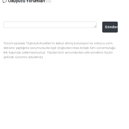
Okuyucu Yorumları
(0)
Gönder
Yorum yazarak Topluluk Kuralları’nı kabul etmiş bulunuyor ve orducu.com
sitesine yaptığınız yorumunuzla ilgili doğrudan veya dolaylı tüm sorumluluğu
tek başınıza üstleniyorsunuz. Yazılan tüm yorumlardan site yönetimi hiçbir
şekilde sorumlu tutulamaz.