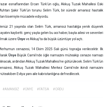
azar esnaflarından Ercan Türk'ün oğlu, Akkuş Tuzak Mahallesi Eski
uhtarı Şakir Türk'ün torunu Selim Türk, bir süredir amansız hastalık
lan lösemiyle mücadele ediyordu.
enüz 21 yaşında olan Selim Türk, amansız hastalığa yenik düşerek
ayatını kaybetti. genç yaşta gelen bu acı haber, başta ailesi ve sevenleri
olmak üzere
Ünye
ve Akkuş’ta da büyük üzüntüye yol açtı..
erhumun cenazesi, 14 Ekim 2025 Salı günü toprağa verilecektir. İlk
olarak
Ünye
Büyük Camii'nde öğle namazını müteakip cenaze namazı
ılınacak, ardından Akkuş Tuzak Mahallesi'ne götürülecek. Selim Türk'ün
enazesi, Akkuş Tuzak Mahallesi Merkez Camii'nde ikindi namazını
üteakiben Evliya yanı aile kabristanlığına defnedilecek.
#AMANSIZ
#ÜNYE
#FATSA
#ORDU