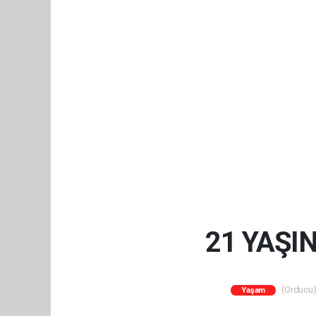
21 YAŞI
(Orducu) 
Yaşam