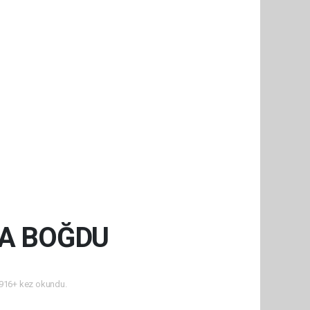
SA BOĞDU
916+ kez okundu.