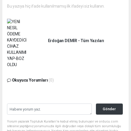
Bu yazıya hiç ifade kullanılmamış ilk ifadeyi siz kullanın.
Erdoğan DEMİR - Tüm Yazıları
Okuyucu Yorumları
(0)
Gönder
Yorum yazarak Topluluk Kuralları’nı kabul etmiş bulunuyor ve orducu.com
sitesine yaptığınız yorumunuzla ilgili doğrudan veya dolaylı tüm sorumluluğu
tek başınıza üstleniyorsunuz. Yazılan tüm yorumlardan site yönetimi hiçbir