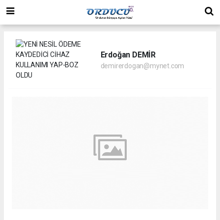
Erdoğan DEMİR
demirerdogan@mynet.com