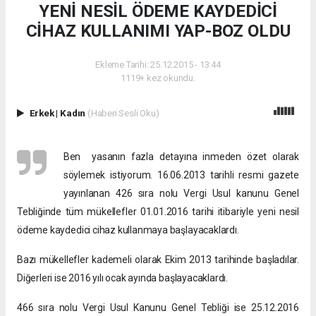
YENİ NESİL ÖDEME KAYDEDİCİ
CİHAZ KULLANIMI YAP-BOZ OLDU
Ekleme Tarihi: 25.12.2015 - 13:44
1119+ kez okundu.
Erkek
|
Kadın
(Haberi Sesli Oku)
Ben yasanın fazla detayına inmeden özet olarak
söylemek istiyorum. 16.06.2013 tarihli resmi gazete
yayınlanan 426 sıra nolu Vergi Usul kanunu Genel
Tebliğinde tüm mükellefler 01.01.2016 tarihi itibariyle yeni nesil
ödeme kaydedici cihaz kullanmaya başlayacaklardı.
Bazı mükellefler kademeli olarak Ekim 2013 tarihinde başladılar.
Diğerleri ise 2016 yılı ocak ayında başlayacaklardı.
466 sıra nolu Vergi Usul Kanunu Genel Tebliği ise 25.12.2016