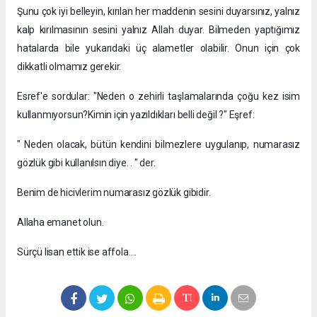
Şunu çok iyi belleyin, kırılan her maddenin sesini duyarsınız, yalnız
kalp kırılmasının sesini yalnız Allah duyar. Bilmeden yaptığımız
hatalarda bile yukarıdaki üç alametler olabilir. Onun için çok
dikkatli olmamız gerekir.
Esref'e sordular: "Neden o zehirli taşlamalarında çoğu kez isim
kullanmıyorsun?Kimin için yazıldıkları belli değil ?" Eşref:
" Neden olacak, bütün kendini bilmezlere uygulanıp, numarasız
gözlük gibi kullanılsın diye. . " der.
Benim de hicivlerim numarasız gözlük gibidir.
Allaha emanet olun.
Sürçü lisan ettik ise affola….