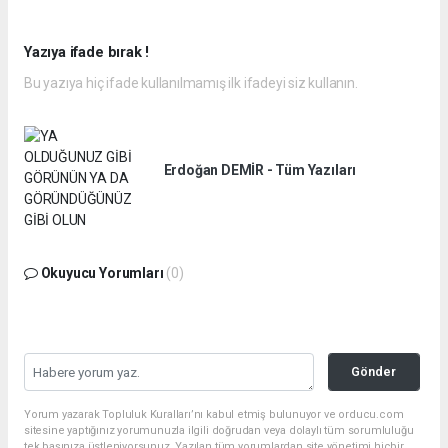
Yazıya ifade bırak !
Bu yazıya hiç ifade kullanılmamış ilk ifadeyi siz kullanın.
Erdoğan DEMİR - Tüm Yazıları
Okuyucu Yorumları
(0)
Gönder
Yorum yazarak Topluluk Kuralları’nı kabul etmiş bulunuyor ve orducu.com
sitesine yaptığınız yorumunuzla ilgili doğrudan veya dolaylı tüm sorumluluğu
tek başınıza üstleniyorsunuz. Yazılan tüm yorumlardan site yönetimi hiçbir