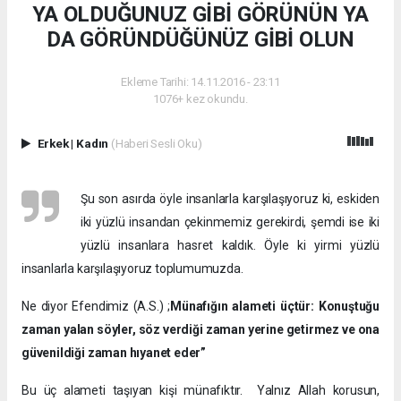
YA OLDUĞUNUZ GİBİ GÖRÜNÜN YA
DA GÖRÜNDÜĞÜNÜZ GİBİ OLUN
Ekleme Tarihi: 14.11.2016 - 23:11
1076+ kez okundu.
Erkek
|
Kadın
(Haberi Sesli Oku)
Şu son asırda öyle insanlarla karşılaşıyoruz ki, eskiden
iki yüzlü insandan çekinmemiz gerekirdi, şemdi ise iki
yüzlü insanlara hasret kaldık. Öyle ki yirmi yüzlü
insanlarla karşılaşıyoruz toplumumuzda.
Ne diyor Efendimiz (A.S.) ;
Münafığın alameti üçtür: Konuştuğu
zaman yalan söyler, söz verdiği zaman yerine getirmez ve ona
güvenildiği zaman hıyanet eder”
Bu üç alameti taşıyan kişi münafıktır. Yalnız Allah korusun,