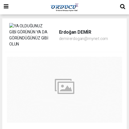
Erdoğan DEMİR
demirerdogan@mynet.com