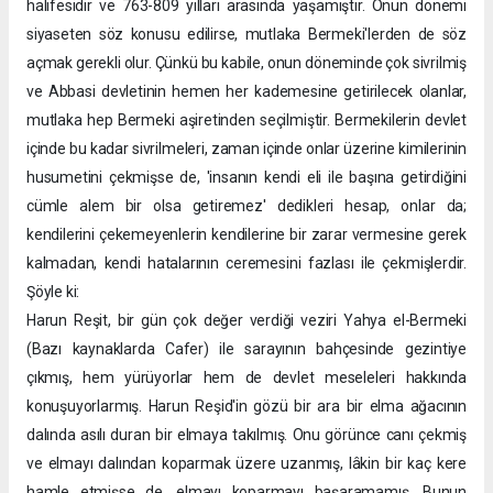
halifesidir ve 763-809 yılları arasında yaşamıştır. Onun dönemi
siyaseten söz konusu edilirse, mutlaka Bermeki'lerden de söz
açmak gerekli olur. Çünkü bu kabile, onun döneminde çok sivrilmiş
ve Abbasi devletinin hemen her kademesine getirilecek olanlar,
mutlaka hep Bermeki aşiretinden seçilmiştir. Bermekilerin devlet
içinde bu kadar sivrilmeleri, zaman içinde onlar üzerine kimilerinin
husumetini çekmişse de, 'insanın kendi eli ile başına getirdiğini
cümle alem bir olsa getiremez' dedikleri hesap, onlar da;
kendilerini çekemeyenlerin kendilerine bir zarar vermesine gerek
kalmadan, kendi hatalarının ceremesini fazlası ile çekmişlerdir.
Şöyle ki:
Harun Reşit, bir gün çok değer verdiği veziri Yahya el-Bermeki
(Bazı kaynaklarda Cafer) ile sarayının bahçesinde gezintiye
çıkmış, hem yürüyorlar hem de devlet meseleleri hakkında
konuşuyorlarmış. Harun Reşid'in gözü bir ara bir elma ağacının
dalında asılı duran bir elmaya takılmış. Onu görünce canı çekmiş
ve elmayı dalından koparmak üzere uzanmış, lâkin bir kaç kere
hamle etmişse de, elmayı koparmayı başaramamış. Bunun