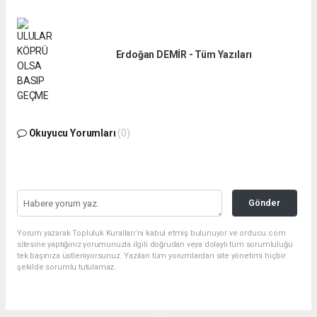
Erdoğan DEMİR - Tüm Yazıları
Okuyucu Yorumları
(0)
Gönder
Yorum yazarak Topluluk Kuralları’nı kabul etmiş bulunuyor ve orducu.com
sitesine yaptığınız yorumunuzla ilgili doğrudan veya dolaylı tüm sorumluluğu
tek başınıza üstleniyorsunuz. Yazılan tüm yorumlardan site yönetimi hiçbir
şekilde sorumlu tutulamaz.