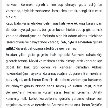
herkesin Bermeki aşiretine mensup olmaya gıpta ettiği bir
zamanda, böyle bir mahkeme i'lamı talep etmek, hangi aklın eseri
ola ki?!..
Kadı, bahçıvana elinden gelen nasihati vererek onu kararından
döndürmeye çalışsa da, bahçıvan bunun hiç bir sebep göstermek
zorunda olmadığının da farkında olan bir adam olarak talebinde
ısrarcı olmuş ve nihayetinde kadı da;
“eh, öyle ise benden günah
gitti!.."
diyerek bahçıvana istediği belgeyi vermiş.
Aradan yıllar gelip geçmiş, halk içindeki Bermeki rahatsızlığı
giderek artmış. Mevki ve makam sahibi olmayı artık kendileri için
doğal bir hak gibi gören ve kendileri olmadan Abbasi
hükümdarlığının ayakta duramayacağını düşünen Bermekilerin
bu vaziyeti, artık Harun Reşid'in de sabrını zorlamaya başlamış.
Ve nihayet günün birinde sabır taşmış ve Harun Reşit, bütün
Bermeki'lerin kellesinin vurulmasına ferman çıkarmış. Ortalık
karışmış, halk, kolluk kuvvetlerine gönüllü yardımcı olmak için
paçaları sıvamış ve nerede bir Bermeki varsa onu Harun Reşid'in