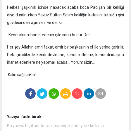
Herkes şaşkınlık içinde napacak acaba koca Padişah bir kekliği
diye düşünürken Yavuz Sultan Selim kekliğin kafasını tuttuğu gibi
gövdesinden ayırıverir ve der ki:
-Kendi ırkına ihanet edenin işte sonu budur. Der.
Her şey Allahın emri fakat, emir bir başkasının eli ile yerine getirilir.
Peki şimdilerde kendi devletine, kendi milletine, kendi dindaşına
ihanet edenlere ne yapmalı acaba… Yorum sizin…
Kalın sağlıcakla!...
Yazıya ifade bırak !
Bu yazıya hiç ifade kullanılmamış ilk ifadeyi siz kullanın.