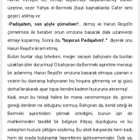
üzerine, vezir Yahya el-Bermeki (bazı kaynaklarda Cafer ismi
geçer) atılmış ve:
-Padişahım, sen şöyle çömeliver!..
demiş ve Harun Reşid'in
çömelmesi ile beraber onun omzuna basarak dala uzanıverip
elmayı koparmış. Sonra da;
"buyurun Padişahım!.."
diyerek onu
Harun Reşid'e ikram etmiş.
Bütün bunlar olup biterken, meğer sarayın bahçıvanı da bunları
uzaktan izler dururmuş! O bahçıvan da Bermeki aşiretine mensup
bir adammış. Harun Reşid'in omzuna basarak elmaya uzanan o
vezirin bu davranışı bahçıvanın hiç hoşuna gitmemiş ve işi gücü
derhal bırakarak apar topar kendini kadının huzuruna atıvermiş!..
Kadı, onun bu telaşlı haline bir mana verememişse de, görevi
gereği derdinin ne olduğunu sormuş. Bahçıvan da, kendi isteği ile
Bermeki aşiretinden çıkmak istediğini, bunun için de
mahkemeden tasdikli bir belgeye ihtiyaç duyduğunu ve bu
sebepten huzura çıktığını söylemiş. Bu istek karşısında hem kadı,
hem de orada bulunanlar hayretlerini gizleyememişler. Öyle ya,