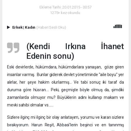
Ekleme Tarihi: 20.01.2015 - 00:57
1275+ kez okundu.
Erkek
|
Kadın
(Haberi Sesli Oku)
(Kendi Irkına İhanet
Edenin sonu)
Eski devirlerde, hükümdara, hükümdarlara yanaşan, göze giren
insanlar varmış. Bunlar giderek devlet yönetiminde "aile boyu" yer
alırlar, her şeye hakim olurlarmış... Ve tabi sonuç iki taraf da
duruma göre hüsran…. Peki, geçmişte böyle olmuş da, şimdiki
zamanlarda olmuyor mu? Büyüklerin adını kullanıp makam ve
mevki sahibi olmalar vs……
Sizlere ilginç mi ilginç bir olay anlatayım, yorumu ve kararı sizlere
bırakıyorum. Harun Reşit, Abbasi'lerin beşinci ve en tanınmış