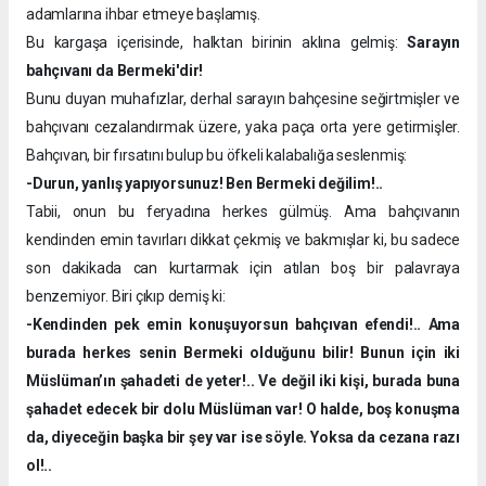
adamlarına ihbar etmeye başlamış.
Bu kargaşa içerisinde, halktan birinin aklına gelmiş:
Sarayın
bahçıvanı da Bermeki'dir!
Bunu duyan muhafızlar, derhal sarayın bahçesine seğirtmişler ve
bahçıvanı cezalandırmak üzere, yaka paça orta yere getirmişler.
Bahçıvan, bir fırsatını bulup bu öfkeli kalabalığa seslenmiş:
-Durun, yanlış yapıyorsunuz! Ben Bermeki değilim!..
Tabii, onun bu feryadına herkes gülmüş. Ama bahçıvanın
kendinden emin tavırları dikkat çekmiş ve bakmışlar ki, bu sadece
son dakikada can kurtarmak için atılan boş bir palavraya
benzemiyor. Biri çıkıp demiş ki:
-Kendinden pek emin konuşuyorsun bahçıvan efendi!.. Ama
burada herkes senin Bermeki olduğunu bilir! Bunun için iki
Müslüman’ın şahadeti de yeter!.. Ve değil iki kişi, burada buna
şahadet edecek bir dolu Müslüman var! O halde, boş konuşma
da, diyeceğin başka bir şey var ise söyle. Yoksa da cezana razı
ol!..