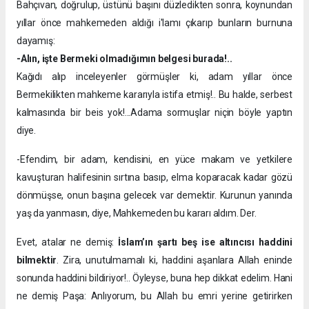
Bahçıvan, doğrulup, üstünü başını düzledikten sonra, koynundan
yıllar önce mahkemeden aldığı i'lamı çıkarıp bunların burnuna
dayamış:
-Alın, işte Bermeki olmadığımın belgesi burada!..
Kağıdı alıp inceleyenler görmüşler ki, adam yıllar önce
Bermekilikten mahkeme kararıyla istifa etmiş!.. Bu halde, serbest
kalmasında bir beis yok!...Adama sormuşlar niçin böyle yaptın
diye.
-Efendim, bir adam, kendisini, en yüce makam ve yetkilere
kavuşturan halifesinin sırtına basıp, elma koparacak kadar gözü
dönmüşse, onun başına gelecek var demektir. Kurunun yanında
yaş da yanmasın, diye, Mahkemeden bu kararı aldım. Der.
Evet, atalar ne demiş:
İslam’ın şartı beş ise altıncısı haddini
bilmektir
. Zira, unutulmamalı ki, haddini aşanlara Allah eninde
sonunda haddini bildiriyor!.. Öyleyse, buna hep dikkat edelim. Hani
ne demiş Paşa: Anlıyorum, bu Allah bu emri yerine getirirken