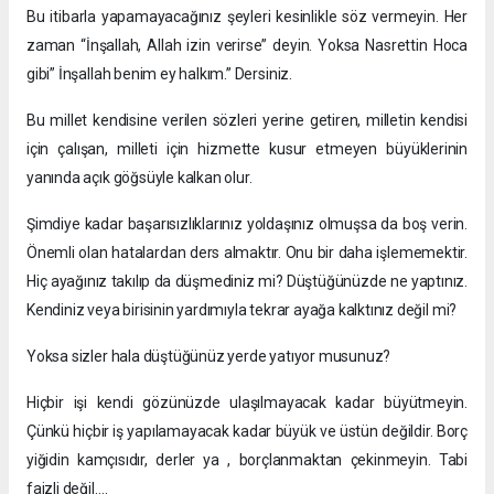
Bu itibarla yapamayacağınız şeyleri kesinlikle söz vermeyin. Her
zaman “İnşallah, Allah izin verirse” deyin. Yoksa Nasrettin Hoca
gibi” İnşallah benim ey halkım.” Dersiniz.
Bu millet kendisine verilen sözleri yerine getiren, milletin kendisi
için çalışan, milleti için hizmette kusur etmeyen büyüklerinin
yanında açık göğsüyle kalkan olur.
Şimdiye kadar başarısızlıklarınız yoldaşınız olmuşsa da boş verin.
Önemli olan hatalardan ders almaktır. Onu bir daha işlememektir.
Hiç ayağınız takılıp da düşmediniz mi? Düştüğünüzde ne yaptınız.
Kendiniz veya birisinin yardımıyla tekrar ayağa kalktınız değil mi?
Yoksa sizler hala düştüğünüz yerde yatıyor musunuz?
Hiçbir işi kendi gözünüzde ulaşılmayacak kadar büyütmeyin.
Çünkü hiçbir iş yapılamayacak kadar büyük ve üstün değildir. Borç
yiğidin kamçısıdır, derler ya , borçlanmaktan çekinmeyin. Tabi
faizli değil….