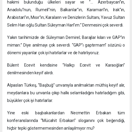
hakimi bulunduğu ülkeleri sayar ve “… Azerbaycan”ın,
Anadolu”nun, Rumeli”nin, Balkanlar”ın, Karaman”ın, Irak”ın,
Arabistan”ın, Mısır”ın; Karaların ve Denizlerin Sultanı, Yavuz Sultan
Selim Han oğlu Sultan Süleyman Han”ım.” Denmesini çok severdi.
Yakın tarihimizde de Süleyman Demirel; Barajlar kıları ve GAP”ın
mimarı.” Diye anılmayı çok severdi. “GAP”ı gaptırmam” sözünü o
dönemi yayanlar çok iyi hatırlarlar ve de hatırlıyoruz.
Bülent Ecevit kendisine “Halkçı Ecevit ve Karaoğlan”
denilmesinden keyif alırdı.
Alpaslan Türkeş, “Başbuğ” unvanıyla anılmaktan müthiş keyif alır,
meydanlara bu unvanla çıkıp halkı selamladığını hatırladığım gibi,
büyükler çok iyi hatırlarlar.
Yine eski başbakanlardan Necmettin Erbakan tüm
konferanslarında “Mücahit Erbakan” sloganını çok beğendiği,
hiçbir tepki göstermemesinden anlaşılmıyor mu?