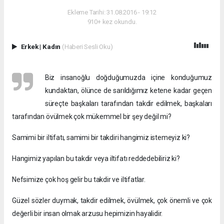
Ekleme Tarihi: 31.08.2016 - 19:12
910+ kez okundu.
Erkek
|
Kadın
(Haberi Sesli Oku)
Biz insanoğlu doğduğumuzda içine konduğumuz
kundaktan, ölünce de sarıldığımız ketene kadar geçen
süreçte başkaları tarafından takdir edilmek, başkaları
tarafından övülmek çok mükemmel bir şey değil mi?
Samimi bir iltifatı, samimi bir takdiri hangimiz istemeyiz ki?
Hangimiz yapılan bu takdir veya iltifatı reddedebiliriz ki?
Nefsimize çok hoş gelir bu takdir ve iltifatlar.
Güzel sözler duymak, takdir edilmek, övülmek, çok önemli ve çok
değerli bir insan olmak arzusu hepimizin hayalidir.