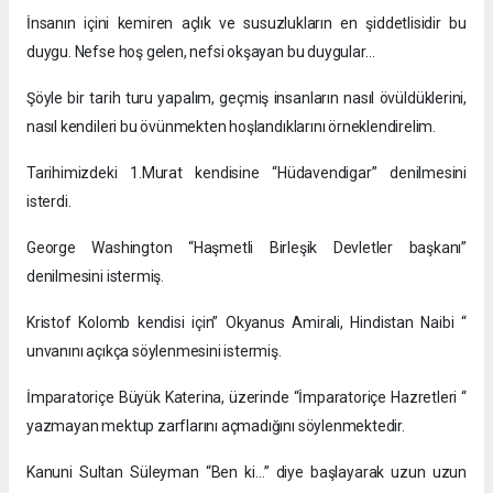
İnsanın içini kemiren açlık ve susuzlukların en şiddetlisidir bu
duygu. Nefse hoş gelen, nefsi okşayan bu duygular…
Şöyle bir tarih turu yapalım, geçmiş insanların nasıl övüldüklerini,
nasıl kendileri bu övünmekten hoşlandıklarını örneklendirelim.
Tarihimizdeki 1.Murat kendisine “Hüdavendigar” denilmesini
isterdi.
George Washington “Haşmetli Birleşik Devletler başkanı”
denilmesini istermiş.
Kristof Kolomb kendisi için” Okyanus Amirali, Hindistan Naibi “
unvanını açıkça söylenmesini istermiş.
İmparatoriçe Büyük Katerina, üzerinde “İmparatoriçe Hazretleri “
yazmayan mektup zarflarını açmadığını söylenmektedir.
Kanuni Sultan Süleyman “Ben ki…” diye başlayarak uzun uzun