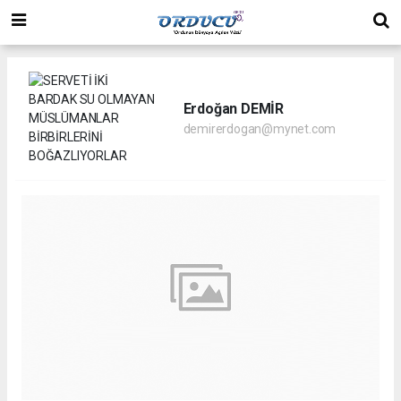
Erdoğan DEMİR
demirerdogan@mynet.com