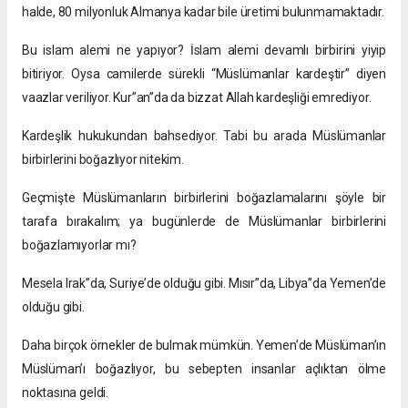
halde, 80 milyonluk Almanya kadar bile üretimi bulunmamaktadır.
Bu islam alemi ne yapıyor? İslam alemi devamlı birbirini yiyip
bitiriyor. Oysa camilerde sürekli “Müslümanlar kardeştir” diyen
vaazlar veriliyor. Kur”an”da da bizzat Allah kardeşliği emrediyor.
Kardeşlik hukukundan bahsediyor. Tabi bu arada Müslümanlar
birbirlerini boğazlıyor nitekim.
Geçmişte Müslümanların birbirlerini boğazlamalarını şöyle bir
tarafa bırakalım; ya bugünlerde de Müslümanlar birbirlerini
boğazlamıyorlar mı?
Mesela Irak”da, Suriye’de olduğu gibi. Mısır”da, Libya”da Yemen’de
olduğu gibi.
Daha birçok örnekler de bulmak mümkün. Yemen’de Müslüman’ın
Müslüman’ı boğazlıyor, bu sebepten insanlar açlıktan ölme
noktasına geldi.