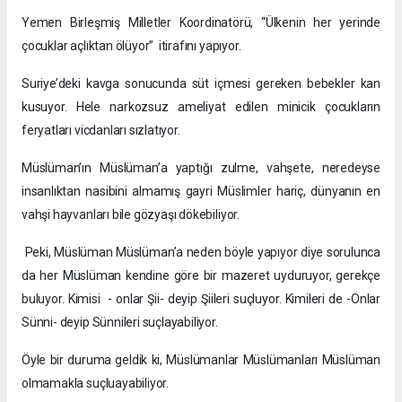
Yemen Birleşmiş Milletler Koordinatörü, “Ülkenin her yerinde
çocuklar açlıktan ölüyor” itirafını yapıyor.
Suriye’deki kavga sonucunda süt içmesi gereken bebekler kan
kusuyor. Hele narkozsuz ameliyat edilen minicik çocukların
feryatları vicdanları sızlatıyor.
Müslüman’ın Müslüman’a yaptığı zulme, vahşete, neredeyse
insanlıktan nasibini almamış gayri Müslimler hariç, dünyanın en
vahşi hayvanları bile gözyaşı dökebiliyor.
Peki, Müslüman Müslüman’a neden böyle yapıyor diye sorulunca
da her Müslüman kendine göre bir mazeret uyduruyor, gerekçe
buluyor. Kimisi - onlar Şii- deyip Şiileri suçluyor. Kimileri de -Onlar
Sünni- deyip Sünnileri suçlayabiliyor.
Öyle bir duruma geldik ki, Müslümanlar Müslümanları Müslüman
olmamakla suçluayabiliyor.