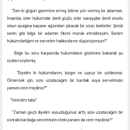
“Sen ki göğün gizemine ermiş, bilime yön vermiş bir adamsın.
İnsanlar, ister hükümdar denli güçlü, ister savaşçılar denli onurlu
olsun ayağına kapanır ağzından çıkacak bir sözü beklerler. Şimdi
senin gibi bilge bir adamın fikrini merak etmekteyim, Benim
hükümdarlığım ve servetim hakkında ne düşünüyorsun?”
Bilge bu soru karşısında hükümdarın gözlerine bakarak şu
sözleri söylemiş:
“Diyelim ki hükümdarım, kızgın ve uçsuz bir çöldesiniz.
Ölmemek için, size uzatacağım bir bardak suya servetinizin
yarısını verir miydiniz?”
“Verirdim tabii.”
“Zaman geçti diyelim susuzluğunuz arttı, size uzatacağım bir
sonraki bardağa servetinizin öteki yarısını da verir miydiniz?”