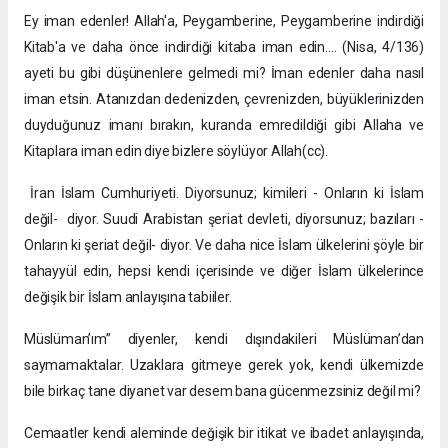
Ey iman edenler! Allah'a, Peygamberine, Peygamberine indirdiği
Kitab'a ve daha önce indirdiği kitaba iman edin…. (Nisa, 4/136)
ayeti bu gibi düşünenlere gelmedi mi? İman edenler daha nasıl
iman etsin. Atanızdan dedenizden, çevrenizden, büyüklerinizden
duyduğunuz imanı bırakın, kuranda emredildiği gibi Allaha ve
Kitaplara iman edin diye bizlere söylüyor Allah(cc).
İran İslam Cumhuriyeti. Diyorsunuz; kimileri - Onların ki İslam
değil- diyor. Suudi Arabistan şeriat devleti, diyorsunuz; bazıları -
Onların ki şeriat değil- diyor. Ve daha nice İslam ülkelerini şöyle bir
tahayyül edin, hepsi kendi içerisinde ve diğer İslam ülkelerince
değişik bir İslam anlayışına tabiiler.
Müslüman’ım” diyenler, kendi dışındakileri Müslüman’dan
saymamaktalar. Uzaklara gitmeye gerek yok, kendi ülkemizde
bile birkaç tane diyanet var desem bana gücenmezsiniz değil mi?
Cemaatler kendi aleminde değişik bir itikat ve ibadet anlayışında,