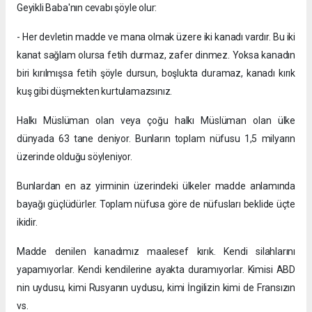
Geyikli Baba'nın cevabı şöyle olur:
- Her devletin madde ve mana olmak üzere iki kanadı vardır. Bu iki
kanat sağlam olursa fetih durmaz, zafer dinmez. Yoksa kanadın
biri kırılmışsa fetih şöyle dursun, boşlukta duramaz, kanadı kırık
kuş gibi düşmekten kurtulamazsınız.
Halkı Müslüman olan veya çoğu halkı Müslüman olan ülke
dünyada 63 tane deniyor. Bunların toplam nüfusu 1,5 milyarın
üzerinde olduğu söyleniyor.
Bunlardan en az yirminin üzerindeki ülkeler madde anlamında
bayağı güçlüdürler. Toplam nüfusa göre de nüfusları beklide üçte
ikidir.
Madde denilen kanadımız maalesef kırık. Kendi silahlarını
yapamıyorlar. Kendi kendilerine ayakta duramıyorlar. Kimisi ABD
nin uydusu, kimi Rusyanın uydusu, kimi İngilizin kimi de Fransızın
vs.