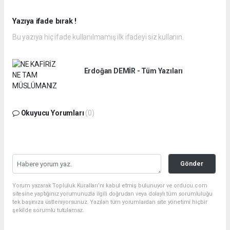
Yazıya ifade bırak !
Bu yazıya hiç ifade kullanılmamış ilk ifadeyi siz kullanın.
Erdoğan DEMİR - Tüm Yazıları
Okuyucu Yorumları
(0)
Gönder
Yorum yazarak Topluluk Kuralları’nı kabul etmiş bulunuyor ve orducu.com
sitesine yaptığınız yorumunuzla ilgili doğrudan veya dolaylı tüm sorumluluğu
tek başınıza üstleniyorsunuz. Yazılan tüm yorumlardan site yönetimi hiçbir
şekilde sorumlu tutulamaz.