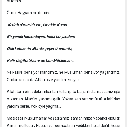
affetsin.
Ömer Hayyam ne demiş;
Kadeh alırım bir ele, bir elde Kuran,
Bir yanda haramdayım, helal bir yandan!
Gök kubbenin altında geçer ömrümüz,
Kafir değiliz biz, ne de tam Müslüman…
Ne kafire benziyor inancımız, ne Müslüman benziyor yaşantımız.
Ondan sonra da Alllah bize yardım emiyor.
Allah tüm elinizdeki imkanları kullanıp ta başarılı olamazsanız işte
o zaman Allah”ın yardımı gelir. Yoksa sen yat sırtüstü Allah”dan
yardım bekle. Yok öyle yağma…
Maalesef Müslümanlar yaşadığımız zamanımıza yabancı oldular.
Alimi, müftüsü , Hocası ve cemaatinin yedikleri helal değil, hepsi