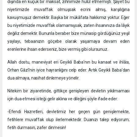
dışında en küçük bir maksat, zihnimize hulûl etmemişti. Şayet bu
niyetimizde muvaffak olmuşsak ecrini almış, karşılığına
kavuşmuşuz demektir. Başka bir mükâfata hakkımız yoktur. Eğer
bu niyetimizde muvaffak olamamışsak, zaten ihsanınıza da lâyık
değiliz demektir. Bununla beraber bize münasip gördüğünüz yeşil
yaylayı, tebaanızın göçebe olarak yaşamaya devam eden
erenlerine ihsan ederseniz, bize vermiş gibi olursunuz.
Allah dostu, maneviyat eri Geyikli Baba'nın bu kanaat ve ihlâsı,
Orhan Gâzî'nin iyice hayranlığını celp eder. Artık Geyikli Baba'dan
dua almaya, nasihat dinlemeye yönelir.
Nitekim bir ziyaretinde, gittikçe genişleyen devletin yıkılmaması
için dua etmesi isteği gelir aklına ve dileğini şöyle ifade eder:
-Efendi Hazretleri, devletimiz her geçen gün genişlemekte,
fetihlere muvaffak olup ilerlemektedir. Duanızı talep ediyorum;
fetih durmasın, zafer dinmesin!