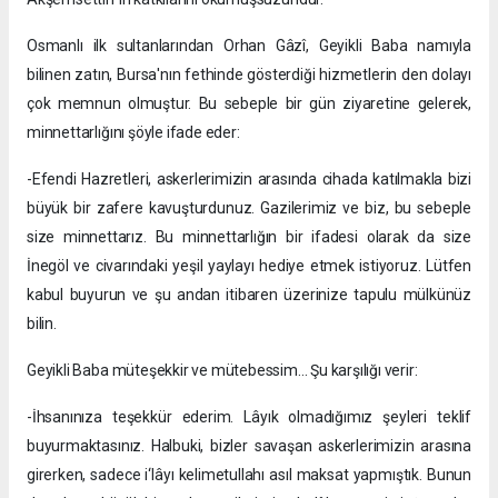
Osmanlı ilk sultanlarından Orhan Gâzî, Geyikli Baba namıyla
bilinen zatın, Bursa'nın fethinde gösterdiği hizmetlerin den dolayı
çok memnun olmuştur. Bu sebeple bir gün ziyaretine gelerek,
minnettarlığını şöyle ifade eder:
-Efendi Hazretleri, askerlerimizin arasında cihada katılmakla bizi
büyük bir zafere kavuşturdunuz. Gazilerimiz ve biz, bu sebeple
size minnettarız. Bu minnettarlığın bir ifadesi olarak da size
İnegöl ve civarındaki yeşil yaylayı hediye etmek istiyoruz. Lütfen
kabul buyurun ve şu andan itibaren üzerinize tapulu mülkünüz
bilin.
Geyikli Baba müteşekkir ve mütebessim... Şu karşılığı verir:
-İhsanınıza teşekkür ederim. Lâyık olmadığımız şeyleri teklif
buyurmaktasınız. Halbuki, bizler savaşan askerlerimizin arasına
girerken, sadece i‘lâyı kelimetullahı asıl maksat yapmıştık. Bunun