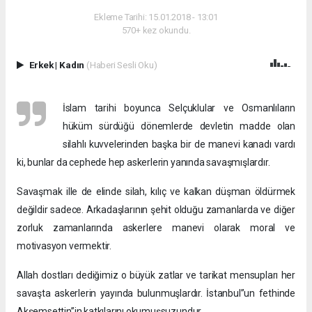
Ekleme Tarihi: 15.01.2018 - 13:01
570+ kez okundu.
Erkek
|
Kadın
(Haberi Sesli Oku)
İslam tarihi boyunca Selçuklular ve Osmanlıların
hüküm sürdüğü dönemlerde devletin madde olan
silahlı kuvvelerinden başka bir de manevi kanadı vardı
ki, bunlar da cephede hep askerlerin yanında savaşmışlardır.
Savaşmak ille de elinde silah, kılıç ve kalkan düşman öldürmek
değildir sadece. Arkadaşlarının şehit olduğu zamanlarda ve diğer
zorluk zamanlarında askerlere manevi olarak moral ve
motivasyon vermektir.
Allah dostları dediğimiz o büyük zatlar ve tarikat mensupları her
savaşta askerlerin yayında bulunmuşlardır. İstanbul”un fethinde
Akşemsettin”in katkılarını okumuşsuzundur.