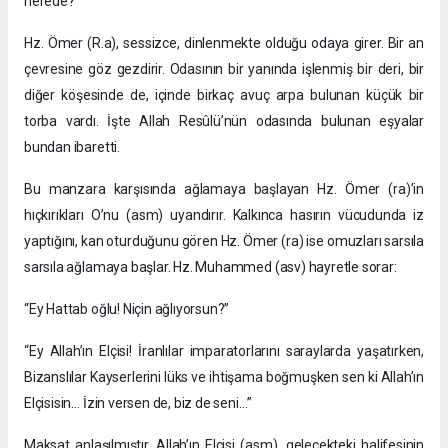
nerede?
Hz. Ömer (R.a), sessizce, dinlenmekte olduğu odaya girer. Bir an
çevresine göz gezdirir. Odasının bir yanında işlenmiş bir deri, bir
diğer köşesinde de, içinde birkaç avuç arpa bulunan küçük bir
torba vardı. İşte Allah Resûlü’nün odasında bulunan eşyalar
bundan ibaretti.
Bu manzara karşısında ağlamaya başlayan Hz. Ömer (ra)’in
hıçkırıkları O’nu (asm) uyandırır. Kalkınca hasırın vücudunda iz
yaptığını, kan oturduğunu gören Hz. Ömer (ra) ise omuzları sarsıla
sarsıla ağlamaya başlar. Hz. Muhammed (asv) hayretle sorar:
“Ey Hattab oğlu! Niçin ağlıyorsun?”
“Ey Allah’ın Elçisi! İranlılar imparatorlarını saraylarda yaşatırken,
Bizanslılar Kayserlerini lüks ve ihtişama boğmuşken sen ki Allah’ın
Elçisisin… İzin versen de, biz de seni…”
Maksat anlaşılmıştır, Allah’ın Elçisi (asm), gelecekteki halifesinin