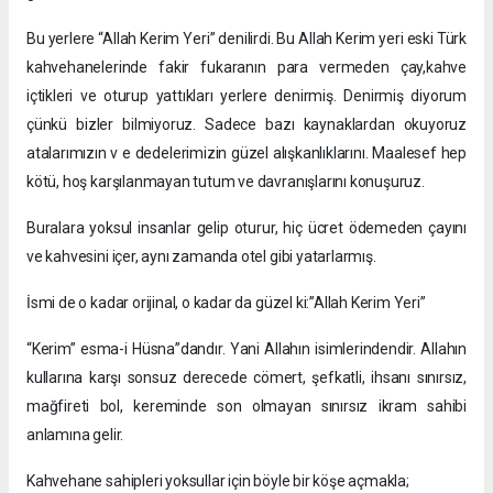
Bu yerlere “Allah Kerim Yeri” denilirdi. Bu Allah Kerim yeri eski Türk
kahvehanelerinde fakir fukaranın para vermeden çay,kahve
içtikleri ve oturup yattıkları yerlere denirmiş. Denirmiş diyorum
çünkü bizler bilmiyoruz. Sadece bazı kaynaklardan okuyoruz
atalarımızın v e dedelerimizin güzel alışkanlıklarını. Maalesef hep
kötü, hoş karşılanmayan tutum ve davranışlarını konuşuruz.
Buralara yoksul insanlar gelip oturur, hiç ücret ödemeden çayını
ve kahvesini içer, aynı zamanda otel gibi yatarlarmış.
İsmi de o kadar orijinal, o kadar da güzel ki:”Allah Kerim Yeri”
“Kerim” esma-i Hüsna”dandır. Yani Allahın isimlerindendir. Allahın
kullarına karşı sonsuz derecede cömert, şefkatli, ihsanı sınırsız,
mağfireti bol, kereminde son olmayan sınırsız ikram sahibi
anlamına gelir.
Kahvehane sahipleri yoksullar için böyle bir köşe açmakla;