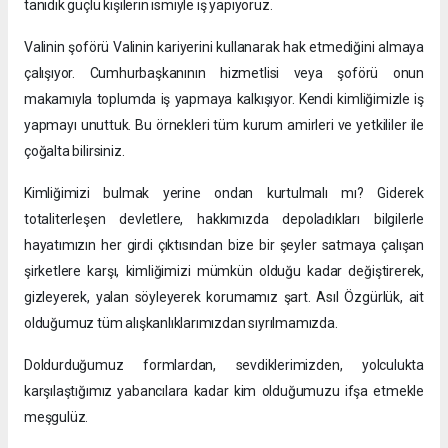
tanıdık güçlü kişilerin ismiyle iş yapıyoruz.
Valinin şoförü Valinin kariyerini kullanarak hak etmediğini almaya
çalışıyor. Cumhurbaşkanının hizmetlisi veya şoförü onun
makamıyla toplumda iş yapmaya kalkışıyor. Kendi kimliğimizle iş
yapmayı unuttuk. Bu örnekleri tüm kurum amirleri ve yetkililer ile
çoğalta bilirsiniz.
Kimliğimizi bulmak yerine ondan kurtulmalı mı? Giderek
totaliterleşen devletlere, hakkımızda depoladıkları bilgilerle
hayatımızın her girdi çıktısından bize bir şeyler satmaya çalışan
şirketlere karşı, kimliğimizi mümkün olduğu kadar değiştirerek,
gizleyerek, yalan söyleyerek korumamız şart. Asıl Özgürlük, ait
olduğumuz tüm alışkanlıklarımızdan sıyrılmamızda.
Doldurduğumuz formlardan, sevdiklerimizden, yolculukta
karşılaştığımız yabancılara kadar kim olduğumuzu ifşa etmekle
meşgulüz.