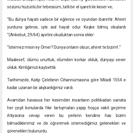
sözünü hüzünlü bir tebessüm, tatlı bir el işareti ile keser ve;
“Bu dünya hayatı sadece bir eğlence ve oyundan ibarettir. Ahiret
yurduna gelince, işte asıl hayat odur. Keşke bilmiş olsalardı
“(Ankebut, 29/64) ayetini okuduktan sonra ekler:
“İstemez misin ey Ömer? Dünya onların olsun, ahiret te bizim!..”
Maalesef, ölümü unuttuk, ölümden korkar olduk, dünyayı sever
olduk. Kimliğimizi kaybettik.
Tarihimizde, Katip Çelebinin Cihannümasına göre Miladi 1554 e
kadar uzanan bir alışkanlığımız vardı.
Avamdan havassa her kesimden insanların politikadan sanata
her çeşit konularda fikir tartışmaları yapıp hoşça vakit geçirme
ihtiyacına cevap veren bu yerlerin kendine has bizim
bilmadiklerimiz ve de öğrenmek istemediğimiz gelenekleri ve
görenekleri bulunurdu.