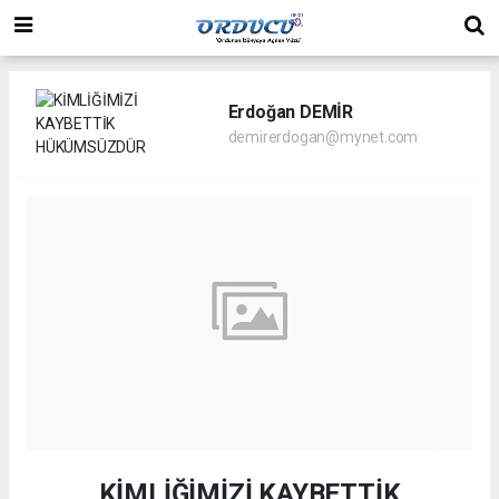
Erdoğan DEMİR
demirerdogan@mynet.com
KİMLİĞİMİZİ KAYBETTİK