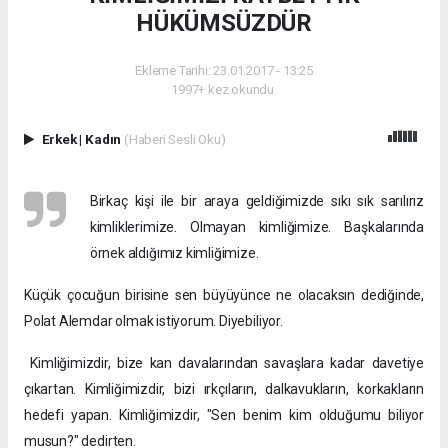
HÜKÜMSÜZDÜR
Ekleme Tarihi: 23.01.2017 - 13:25
1997+ kez okundu.
Erkek
|
Kadın
(Haberi Sesli Oku)
Birkaç kişi ile bir araya geldiğimizde sıkı sık sarılırız
kimliklerimize. Olmayan kimliğimize. Başkalarında
örnek aldığımız kimliğimize.
Küçük çocuğun birisine sen büyüyünce ne olacaksın dediğinde,
Polat Alemdar olmak istiyorum. Diyebiliyor.
Kimliğimizdir, bize kan davalarından savaşlara kadar davetiye
çıkartan. Kimliğimizdir, bizi ırkçıların, dalkavukların, korkakların
hedefi yapan. Kimliğimizdir, "Sen benim kim olduğumu biliyor
musun?" dedirten.