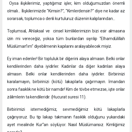
Oysa ilişkilerimiz, yaptığımız işler, kim olduğumuzdan önemli
olmalı... İlişkilerimizde "Kimsin?", "Kimlerdensin?" diye ne kadar az
sorarsak, toplumca o denli kurtuluruz düzenin kalıplarından...
Toplumsal, Ahlaksal ve cinsel kimliklerimizin bizi esir almasına
izin mi vereceğiz, yoksa tüm bunlardan sıyrılıp "Elhamdülillah
Müslüman”ım" diyebilmenin kapılarını aralayabilecek miyiz.
Ey iman edenler! Bir topluluk bir diğerini alaya almasın. Belki onlar
kendilerinden daha iyidirler. Kadınlar da diğer kadınları alaya
almasın. Belki onlar kendilerinden daha iyidirler. Birbirinizi
karalamayın, birbirinizi (kötü) lakaplarla çağırmayın. İmandan
sonra fasıklık ne kötü bir namdır! Kim de tövbe etmezse, işte onlar
zâlimlerin ta kendileridir. (Hucurat suresi 11).
Birbirimizi istemediğimiz, sevmediğimiz kötü lakaplarla
çağırıyoruz. Bu tip lakap takmanın fasıklık olduğunu yukarıdaki
ayet mealinde Kur”an söylüyor. Nasıl Müslümansız. Kimliğimiz