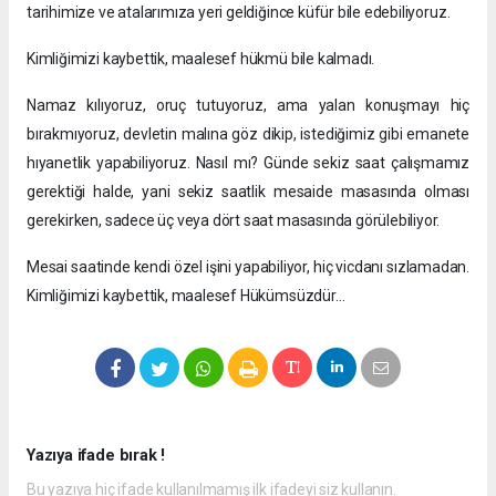
tarihimize ve atalarımıza yeri geldiğince küfür bile edebiliyoruz.
Kimliğimizi kaybettik, maalesef hükmü bile kalmadı.
Namaz kılıyoruz, oruç tutuyoruz, ama yalan konuşmayı hiç
bırakmıyoruz, devletin malına göz dikip, istediğimiz gibi emanete
hıyanetlik yapabiliyoruz. Nasıl mı? Günde sekiz saat çalışmamız
gerektiği halde, yani sekiz saatlik mesaide masasında olması
gerekirken, sadece üç veya dört saat masasında görülebiliyor.
Mesai saatinde kendi özel işini yapabiliyor, hiç vicdanı sızlamadan.
Kimliğimizi kaybettik, maalesef Hükümsüzdür…
Yazıya ifade bırak !
Bu yazıya hiç ifade kullanılmamış ilk ifadeyi siz kullanın.