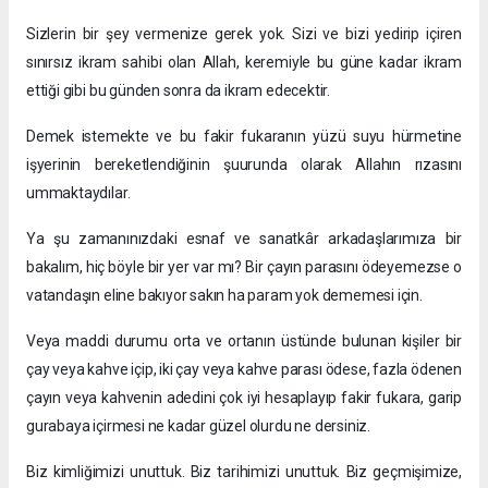
Sizlerin bir şey vermenize gerek yok. Sizi ve bizi yedirip içiren
sınırsız ikram sahibi olan Allah, keremiyle bu güne kadar ikram
ettiği gibi bu günden sonra da ikram edecektir.
Demek istemekte ve bu fakir fukaranın yüzü suyu hürmetine
işyerinin bereketlendiğinin şuurunda olarak Allahın rızasını
ummaktaydılar.
Ya şu zamanınızdaki esnaf ve sanatkâr arkadaşlarımıza bir
bakalım, hiç böyle bir yer var mı? Bir çayın parasını ödeyemezse o
vatandaşın eline bakıyor sakın ha param yok dememesi için.
Veya maddi durumu orta ve ortanın üstünde bulunan kişiler bir
çay veya kahve içip, iki çay veya kahve parası ödese, fazla ödenen
çayın veya kahvenin adedini çok iyi hesaplayıp fakir fukara, garip
gurabaya içirmesi ne kadar güzel olurdu ne dersiniz.
Biz kimliğimizi unuttuk. Biz tarihimizi unuttuk. Biz geçmişimize,