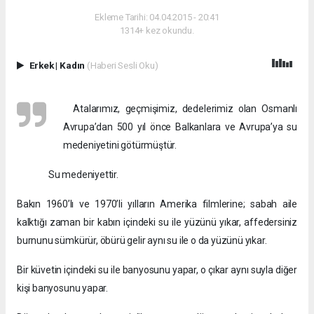
Ekleme Tarihi: 04.04.2015 - 20:41
1314+ kez okundu.
Erkek
|
Kadın
(Haberi Sesli Oku)
Atalarımız, geçmişimiz, dedelerimiz olan Osmanlı
Avrupa’dan 500 yıl önce Balkanlara ve Avrupa’ya su
medeniyetini götürmüştür.
Su medeniyettir.
Bakın 1960’lı ve 1970’li yılların Amerika filmlerine; sabah aile
kalktığı zaman bir kabın içindeki su ile yüzünü yıkar, affedersiniz
burnunu sümkürür, öbürü gelir aynı su ile o da yüzünü yıkar.
Bir küvetin içindeki su ile banyosunu yapar, o çıkar aynı suyla diğer
kişi banyosunu yapar.