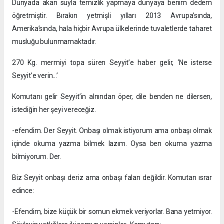
Dünyada akan suyla temizlik yapmaya dünyaya benim dedem
öğretmiştir. Bırakın yetmişli yılları 2013 Avrupa’sında,
Amerika’sında, hala hiçbir Avrupa ülkelerinde tuvaletlerde taharet
musluğu bulunmamaktadır.
270 Kg. mermiyi topa süren Seyyit’e haber gelir, ‘Ne isterse
Seyyit’e verin…’
Komutanı gelir Seyyit’in alnından öper, dile benden ne dilersen,
istediğin her şeyi vereceğiz.
-efendim. Der Seyyit. Onbaşı olmak istiyorum ama onbaşı olmak
içinde okuma yazma bilmek lazım. Oysa ben okuma yazma
bilmiyorum. Der.
Biz Seyyit onbaşı deriz ama onbaşı falan değildir. Komutan ısrar
edince:
-Efendim, bize küçük bir somun ekmek veriyorlar. Bana yetmiyor.