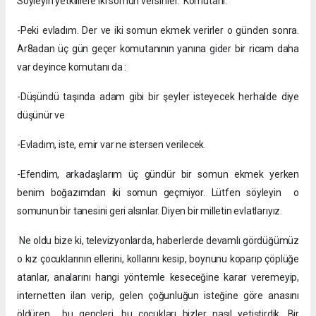
Söyleyin yetkililere iki somun versinler. Komutanı:
-Peki evladım. Der ve iki somun ekmek verirler o günden sonra.
Ar8adan üç gün geçer komutanının yanına gider bir ricam daha
var deyince komutanı da :
-Düşündü taşında adam gibi bir şeyler isteyecek herhalde diye
düşünür ve
-Evladım, iste, emir var ne istersen verilecek.
-Efendim, arkadaşlarım üç gündür bir somun ekmek yerken
benim boğazımdan iki somun geçmiyor. Lütfen söyleyin o
somunun bir tanesini geri alsınlar. Diyen bir milletin evlatlarıyız.
Ne oldu bize ki, televizyonlarda, haberlerde devamlı gördüğümüz
o kız çocuklarının ellerini, kollarını kesip, boynunu koparıp çöplüğe
atanlar, analarını hangi yöntemle keseceğine karar veremeyip,
internetten ilan verip, gelen çoğunluğun isteğine göre anasını
öldüren… bu gençleri, bu çocukları bizler nasıl yetiştirdik. Bir