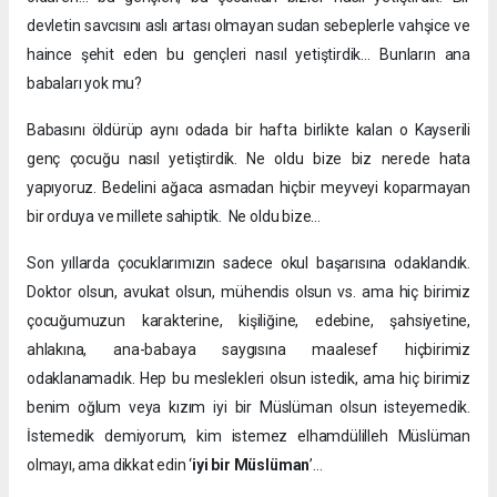
devletin savcısını aslı artası olmayan sudan sebeplerle vahşice ve
haince şehit eden bu gençleri nasıl yetiştirdik… Bunların ana
babaları yok mu?
Babasını öldürüp aynı odada bir hafta birlikte kalan o Kayserili
genç çocuğu nasıl yetiştirdik. Ne oldu bize biz nerede hata
yapıyoruz. Bedelini ağaca asmadan hiçbir meyveyi koparmayan
bir orduya ve millete sahiptik. Ne oldu bize…
Son yıllarda çocuklarımızın sadece okul başarısına odaklandık.
Doktor olsun, avukat olsun, mühendis olsun vs. ama hiç birimiz
çocuğumuzun karakterine, kişiliğine, edebine, şahsiyetine,
ahlakına, ana-babaya saygısına maalesef hiçbirimiz
odaklanamadık. Hep bu meslekleri olsun istedik, ama hiç birimiz
benim oğlum veya kızım iyi bir Müslüman olsun isteyemedik.
İstemedik demiyorum, kim istemez elhamdülilleh Müslüman
olmayı, ama dikkat edin ‘
iyi bir Müslüman
’…