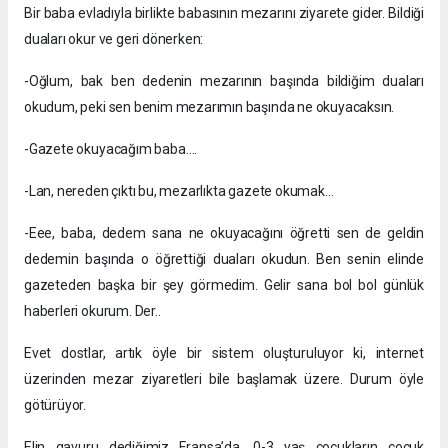
Bir baba evladıyla birlikte babasının mezarını ziyarete gider. Bildiği
duaları okur ve geri dönerken:
-Oğlum, bak ben dedenin mezarının başında bildiğim duaları
okudum, peki sen benim mezarımın başında ne okuyacaksın.
-Gazete okuyacağım baba….
-Lan, nereden çıktı bu, mezarlıkta gazete okumak…
-Eee, baba, dedem sana ne okuyacağını öğretti sen de geldin
dedemin başında o öğrettiği duaları okudun. Ben senin elinde
gazeteden başka bir şey görmedim. Gelir sana bol bol günlük
haberleri okurum. Der..
Evet dostlar, artık öyle bir sistem oluşturuluyor ki, internet
üzerinden mezar ziyaretleri bile başlamak üzere. Durum öyle
götürüyor.
Elin gavuru dediğimiz Fransa’da, 0-3 yaş çocukların çocuk