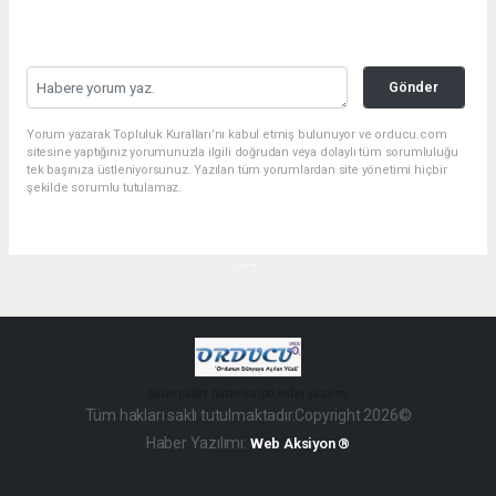
Gönder
Yorum yazarak Topluluk Kuralları’nı kabul etmiş bulunuyor ve orducu.com
sitesine yaptığınız yorumunuzla ilgili doğrudan veya dolaylı tüm sorumluluğu
tek başınıza üstleniyorsunuz. Yazılan tüm yorumlardan site yönetimi hiçbir
şekilde sorumlu tutulamaz.
haber paketi
haber scripti
haber yazılımı
Tüm hakları saklı tutulmaktadır.Copyright 2026©
Haber Yazılımı:
Web Aksiyon ®