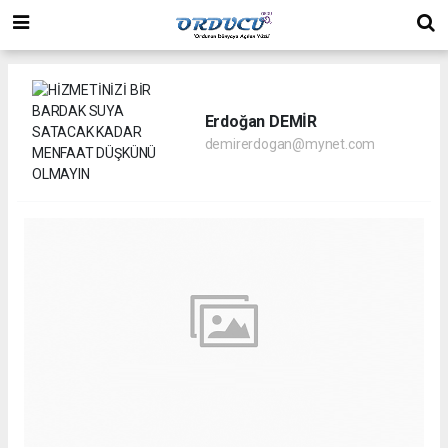
Erdoğan DEMİR
demirerdogan@mynet.com