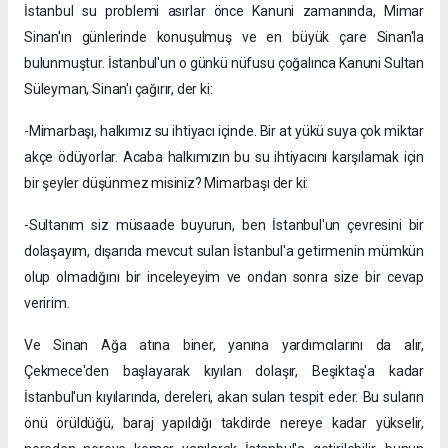
İstanbul su problemi asırlar önce Kanuni zamanında, Mimar
Sinan'ın günlerinde konuşulmuş ve en büyük çare Sinan'la
bulunmuştur. İstanbul'un o günkü nüfusu çoğalınca Kanuni Sultan
Süleyman, Sinan'ı çağırır, der ki:
-Mimarbaşı, halkımız su ihtiyacı içinde. Bir at yükü suya çok miktar
akçe ödüyorlar. Acaba halkımızın bu su ihtiyacını karşılamak için
bir şeyler düşünmez misiniz? Mimarbaşı der ki:
-Sultanım siz müsaade buyurun, ben İstanbul'un çevresini bir
dolaşayım, dışarıda mevcut sulan İstanbul'a getirmenin mümkün
olup olmadığını bir inceleyeyim ve ondan sonra size bir cevap
veririm.
Ve Sinan Ağa atına biner, yanına yardımcılarını da alır,
Çekmece'den başlayarak kıyılan dolaşır, Beşiktaş'a kadar
İstanbul'un kıyılarında, dereleri, akan sulan tespit eder. Bu suların
önü örüldüğü, baraj yapıldığı takdirde nereye kadar yükselir,