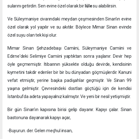
sularını getirdin. Sen evine özel olarak bir
lüle
su alabilirsin.
Ve Süleymaniye civarındaki meydan çeşmesinden Sinan'ın evine
özel olarak yol yapılır ve su akıtılır. Böylece Mimar Sinan evinde
özel suyu olan tek kişi olur.
Mimar Sinan Şehzadebaşı Camiini, Süleymaniye Camiini ve
Edirne'deki Selimiye Camiini yaptıktan sonra yaşlanır. Devir hep
öyle geçmemiştir. İtibarının yüksekte olduğu devirde, kendisinin
kıymetini takdir edenler bir bir bu dünyadan göçmüşlerdir. Kanuni
vefat etmiştir, yerine başka padişahlar geçmiştir. Ve Sinan 99
yaşına gelmiştir. Çevresindeki dostları göçtüğü için de kendisi
İstanbul’da adeta yapayalnız kalmıştır. Ve yeni bir nesil yetişmiştir.
Bir gün Sinan'ın kapısına birisi gelip dayanır. Kapıyı çalar. Sinan
bastonuna dayanarak kapıyı açar,
-Buyurun. der. Gelen meçhul insan,