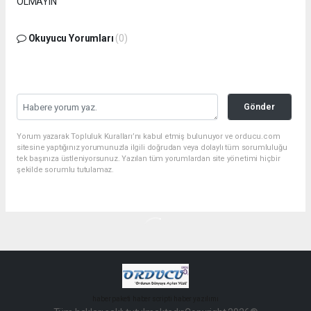
Okuyucu Yorumları
(0)
Gönder
Yorum yazarak Topluluk Kuralları’nı kabul etmiş bulunuyor ve orducu.com
sitesine yaptığınız yorumunuzla ilgili doğrudan veya dolaylı tüm sorumluluğu
tek başınıza üstleniyorsunuz. Yazılan tüm yorumlardan site yönetimi hiçbir
şekilde sorumlu tutulamaz.
haber paketi
haber scripti
haber yazılımı