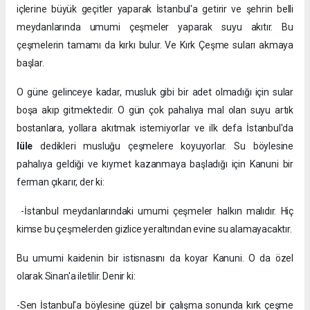
içlerine büyük geçitler yaparak İstanbul'a getirir ve şehrin belli
meydanlarında umumi çeşmeler yaparak suyu akıtır. Bu
çeşmelerin tamamı da kırkı bulur. Ve Kırk Çeşme suları akmaya
başlar.
O güne gelinceye kadar, musluk gibi bir adet olmadığı için sular
boşa akıp gitmektedir. O gün çok pahalıya mal olan suyu artık
bostanlara, yollara akıtmak istemiyorlar ve ilk defa İstanbul'da
lüle
dedikleri musluğu çeşmelere koyuyorlar. Su böylesine
pahalıya geldiği ve kıymet kazanmaya başladığı için Kanuni bir
ferman çıkarır, der ki:
-İstanbul meydanlarındaki umumi çeşmeler halkın malıdır. Hiç
kimse bu çeşmelerden gizlice yeraltından evine su alamayacaktır.
Bu umumi kaidenin bir istisnasını da koyar Kanuni. O da özel
olarak Sinan'a iletilir. Denir ki:
-Sen İstanbul'a böylesine güzel bir çalışma sonunda kırk çeşme