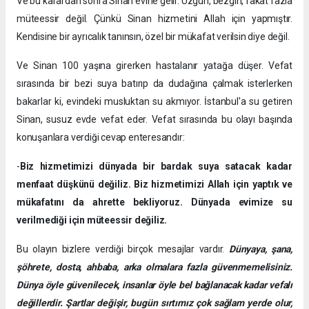
Ve bu karardan sonra Sinan evine gelir. Üzgün, bezgin, fakat fazla
müteessir değil. Çünkü Sinan hizmetini Allah için yapmıştır.
Kendisine bir ayrıcalık tanınsın, özel bir mükafat verilsin diye değil.
Ve Sinan 100 yaşına girerken hastalanır yatağa düşer. Vefat
sırasında bir bezi suya batırıp da dudağına çalmak isterlerken
bakarlar ki, evindeki musluktan su akmıyor. İstanbul'a su getiren
Sinan, susuz evde vefat eder. Vefat sırasında bu olayı başında
konuşanlara verdiği cevap enteresandır:
-
Biz hizmetimizi dünyada bir bardak suya satacak kadar
menfaat düşkünü değiliz. Biz hizmetimizi Allah için yaptık ve
mükafatını da ahrette bekliyoruz. Dünyada evimize su
verilmediği için müteessir değiliz.
Bu olayın bizlere verdiği birçok mesajlar vardır.
Dünyaya, şana,
şöhrete, dosta, ahbaba, arka olmalara fazla güvenmemelisiniz.
Dünya öyle güvenilecek, insanlar öyle bel bağlanacak kadar vefalı
değillerdir. Şartlar değişir, bugün sırtımız çok sağlam yerde olur,