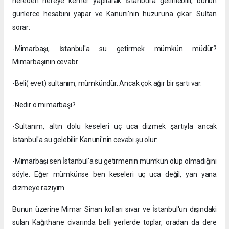
nereden nereye kemer yapılarak İstanbul'a getirilebilir, bunun
günlerce hesabını yapar ve Kanuni'nin huzuruna çıkar. Sultan
sorar:
-Mimarbaşı, İstanbul'a su getirmek mümkün müdür?
Mimarbaşının cevabı:
-Beli( evet) sultanım, mümkündür. Ancak çok ağır bir şartı var.
-Nedir o mimarbaşı?
-Sultanım, altın dolu keseleri uç uca dizmek şartıyla ancak
İstanbul'a su gelebilir. Kanuni'nin cevabı şu olur:
-Mimarbaşı sen İstanbul'a su getirmenin mümkün olup olmadığını
söyle. Eğer mümkünse ben keseleri uç uca değil, yan yana
dizmeye razıyım.
Bunun üzerine Mimar Sinan kolları sıvar ve İstanbul'un dışındaki
sulan Kağıthane civarında belli yerlerde toplar, oradan da dere