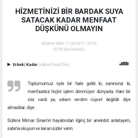
HİZMETİNİZİ BİR BARDAK SUYA
SATACAK KADAR MENFAAT
DÜŞKÜNÜ OLMAYIN
Ekleme Tarihi: 11.02.2017 - 20:16
1279+ kez okundu.
Erkek
|
Kadın
(Haberi Sesli Oku)
Toplumumuz öyle bir hale geldi ki, sanırsınız ki,
menfaatsiz hiçbir işlem dönmüyor dünyada. Hani bir
söz vardı ya; selam verdim rüşvet değildir diye
almadılar; diye.
Sizlere Mimar Sinan’ın hayatından ilginç bir anekdot anlatayım,
sabırla okuyun ve kararı sizler verin.