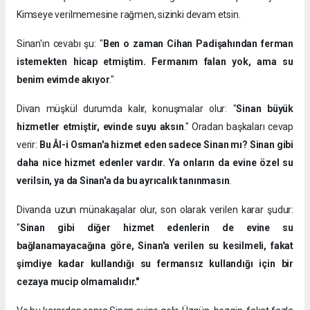
Kimseye verilmemesine rağmen, sizinki devam etsin.
Sinan'ın cevabı şu: "
Ben o zaman Cihan Padişahından ferman
istemekten hicap etmiştim. Fermanım falan yok, ama su
benim evimde akıyor
."
Divan müşkül durumda kalır, konuşmalar olur: "
Sinan büyük
hizmetler etmiştir, evinde suyu aksın
." Oradan başkaları cevap
verir:
Bu Âl-i Osman'a hizmet eden sadece Sinan mı? Sinan gibi
daha nice hizmet edenler vardır. Ya onların da evine özel su
verilsin, ya da Sinan'a da bu ayrıcalık tanınmasın
.
Divanda uzun münakaşalar olur, son olarak verilen karar şudur:
"
Sinan gibi diğer hizmet edenlerin de evine su
bağlanamayacağına göre, Sinan'a verilen su kesilmeli, fakat
şimdiye kadar kullandığı su fermansız kullandığı için bir
cezaya mucip olmamalıdır."