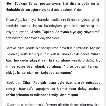
-
Ben Topkapı Sarayı postacısıyım. Sizi divana çağırıyorlar.
Herhalde bir soruşturmaya tabi tutulacaksınız
" der.
Sinan Ağa, bu ihtiyar halinde, dostlarının tümünün göçüp gittiği,
kendisini eserleri inşaat halindeyken görenlerin kalmadığı bu
ihtiyar dünyada, "
Acaba Topkapı Sarayına niye çağırılıyorum
?"
diye bastonuna dayana dayana gider.
Saraya girer, orada bir soruşturma heyeti kurulmuştur: Kadılar,
ulemalar, müftüler, o günün vükelası. Sinan'a şöyle derler:
"Sinan
Ağa, hakkında şikayet var. Eve su almak yasak olduğu, hiç
kimse evine özel olarak su almasın' diye padişah fermanı
olduğu halde, sizin evinizde özel su varmış
."
-Evet, der,
Cihan Padişahı bana öyle özel olarak müsaade
etmişti. İstanbul'a yaptığım, su hizmetinden dolayı sadece
benim şahsıma su müsaade etmişti de almıştım
.
-O zaman şu müsaadenizi, fermanı görelim de ses çıkarmayalım.