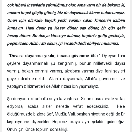
çok itibarlı insanlarla yakınlığımız olur. Ama yarın bir de bakarız ki,
onların hepsi göçüp gitmiş, biz de dayanacak kimse bulamamışız.
Onun için elinizde büyük yetki varken sakın kimsenin kalbini
kırmayın. Hani denir ya, Keser döner sap döner, bir gün gelir
hesap döner. Bu dünya kimseye kalmaz, hepimiz gelip geçiciyiz,
peşimizden Allah razı olsun, iyi insandı dedirebiliyor musunuz.
"
Duvara dayanma yıkılır, insana güvenme ölür
." Öyleyse fani
şeylere dayanmamalı, şu zenginmiş, bunun milletvekili dayısı
varmış, bakan emmisi varmış, akrabası varmış diye fani şeyleri
gaye edinilmemelidir. Allah'a dayanmalı, Allah'a güvenmeli ve
yaptığımız hizmetleri de Allah rızası için yapmalıyız.
Şu dünyada İstanbul'u suya kavuşturan Sinan susuz evde vefat
ediyorsa, acaba sizler nerede vefat edeceksiniz. Hele
öldüğümüzde bizlere Şef, Müdür, Vali, başkan niyetine değil de Er
kişi niyetine diyecekler. Hepimiz oraya aynı şekilde gideceğiz.
Onun için, Önce toplum, sonra kişi…