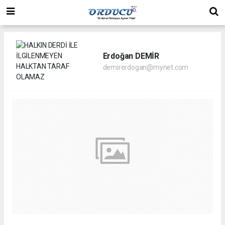
Erdoğan DEMİR
demirerdogan@mynet.com