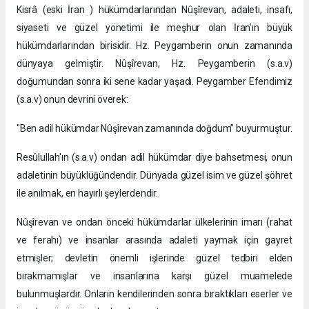
Kisrâ (eski İran ) hükümdarlarından Nûşîrevan, adaleti, insafı,
siyaseti ve güzel yönetimi ile meşhur olan İran'ın büyük
hükümdarlarından birisidir. Hz. Peygamberin onun zamanında
dünyaya gelmiştir. Nûşîrevan, Hz. Peygamberin (s.a.v)
doğumundan sonra iki sene kadar yaşadı. Peygamber Efendimiz
(s.a.v) onun devrini överek:
"Ben adil hükümdar Nûşîrevan zamanında doğdum” buyurmuştur.
Resûlullah'ın (s.a.v) ondan adil hükümdar diye bahsetmesi, onun
adaletinin büyüklüğündendir. Dünyada güzel isim ve güzel şöhret
ile anılmak, en hayırlı şeylerdendir.
Nûşîrevan ve ondan önceki hükümdarlar ülkelerinin imarı (rahat
ve ferahı) ve insanlar arasında adaleti yaymak için gayret
etmişler; devletin önemli işlerinde güzel tedbiri elden
bırakmamışlar ve insanlarına karşı güzel muamelede
bulunmuşlardır. Onların kendilerinden sonra bıraktıkları eserler ve