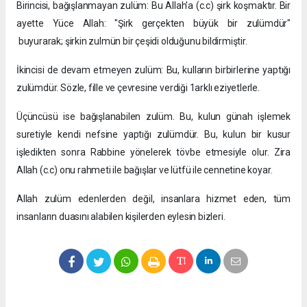
Birincisi, bağışlanmayan zulüm: Bu Allah'a (c.c) şirk koşmaktır. Bir
ayette Yüce Allah: "Şirk gerçekten büyük bir zulümdür"
buyurarak; şirkin zulmün bir çeşidi olduğunu bildirmiştir.
İkincisi de devam etmeyen zulüm: Bu, kulların birbirlerine yaptığı
zulümdür. Sözle, fille ve çevresine verdiği 1arklı eziyetlerle.
Üçüncüsü ise bağışlanabilen zulüm. Bu, kulun günah işlemek
suretiyle kendi nefsine yaptığı zulümdür. Bu, kulun bir kusur
işledikten sonra Rabbine yönelerek tövbe etmesiyle olur. Zira
Allah (c.c) onu rahmeti ile bağışlar ve lütfü ile cennetine koyar.
Allah zulüm edenlerden değil, insanlara hizmet eden, tüm
insanların duasını alabilen kişilerden eylesin bizleri.