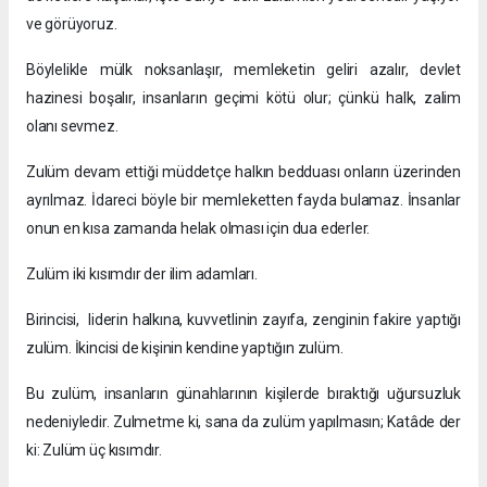
ve görüyoruz.
Böylelikle mülk noksanlaşır, memleketin geliri azalır, devlet
hazinesi boşalır, insanların geçimi kötü olur; çünkü halk, zalim
olanı sevmez.
Zulüm devam ettiği müddetçe halkın bedduası onların üzerinden
ayrılmaz. İdareci böyle bir memleketten fayda bulamaz. İnsanlar
onun en kısa zamanda helak olması için dua ederler.
Zulüm iki kısımdır der ilim adamları.
Birincisi, liderin halkına, kuvvetlinin zayıfa, zenginin fakire yaptığı
zulüm. İkincisi de kişinin kendine yaptığın zulüm.
Bu zulüm, insanların günahlarının kişilerde bıraktığı uğursuzluk
nedeniyledir. Zulmetme ki, sana da zulüm yapılmasın; Katâde der
ki: Zulüm üç kısımdır.