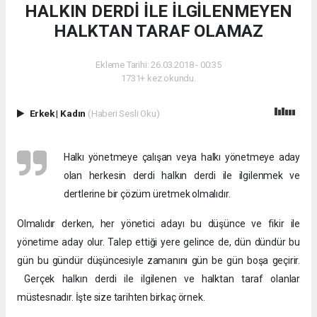
HALKIN DERDİ İLE İLGİLENMEYEN
HALKTAN TARAF OLAMAZ
Ekleme Tarihi: 26.03.2018 - 00:35
1731+ kez okundu.
Erkek
|
Kadın
(Haberi Sesli Oku)
Halkı yönetmeye çalışan veya halkı yönetmeye aday
olan herkesin derdi halkın derdi ile ilgilenmek ve
dertlerine bir çözüm üretmek olmalıdır.
Olmalıdır derken, her yönetici adayı bu düşünce ve fikir ile
yönetime aday olur. Talep ettiği yere gelince de, dün dündür bu
gün bu gündür düşüncesiyle zamanını gün be gün boşa geçirir.
Gerçek halkın derdi ile ilgilenen ve halktan taraf olanlar
müstesnadır. İşte size tarihten birkaç örnek.