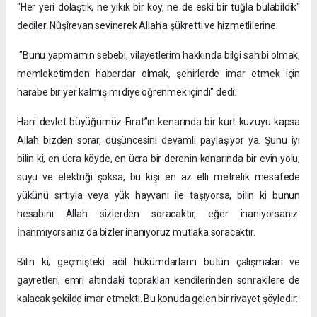
"Her yeri dolaştık, ne yıkık bir köy, ne de eski bir tuğla bulabildik"
dediler. Nûşîrevan sevinerek Allah'a şükretti ve hizmetlilerine:
"Bunu yapmamın sebebi, vilayetlerim hakkında bilgi sahibi olmak,
memleketimden haberdar olmak, şehirlerde imar etmek için
harabe bir yer kalmış mı diye öğrenmek içindi" dedi.
Hani devlet büyüğümüz Fırat”ın kenarında bir kurt kuzuyu kapsa
Allah bizden sorar, düşüncesini devamlı paylaşıyor ya. Şunu iyi
bilin ki, en ücra köyde, en ücra bir derenin kenarında bir evin yolu,
suyu ve elektriği şoksa, bu kişi en az elli metrelik mesafede
yükünü sırtıyla veya yük hayvanı ile taşıyorsa, bilin ki bunun
hesabını Allah sizlerden soracaktır, eğer inanıyorsanız.
İnanmıyorsanız da bizler inanıyoruz mutlaka soracaktır.
Bilin ki; geçmişteki adil hükümdarların bütün çalışmaları ve
gayretleri, emri altındaki toprakları kendilerinden sonrakilere de
kalacak şekilde imar etmekti. Bu konuda gelen bir rivayet şöyledir: