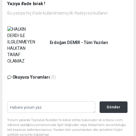
Yazıya ifade bırak !
Bu yazıya hiç ifade kullanılmamış ilk ifadeyi siz kullanın.
Erdoğan DEMİR - Tüm Yazıları
Okuyucu Yorumları
(0)
Gönder
Yorum yazarak Topluluk Kuralları’nı kabul etmiş bulunuyor ve orducu.com
sitesine yaptığınız yorumunuzla ilgili doğrudan veya dolaylı tüm sorumluluğu
tek başınıza üstleniyorsunuz. Yazılan tüm yorumlardan site yönetimi hiçbir
şekilde sorumlu tutulamaz.