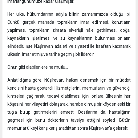
imarlar günümüze kadar ulaşmıştır.
Her ülke, hükümdarının adıyla bilinir, zamanımızda olduğu ibi.
Çünkü gerçek manada toprakların imar edilmesi, konutların
yapılması, toprakların ziraata elverişli hâle getirilmesi, doğal
kaynakların işletilmesi ve su kaynaklarının bulunması onların
elindedir. İşte Nûşîrevan adaleti ve siyaseti ile israftan kaçınarak
ülkesini imar etmiş ve tarihe geçmiş bir liderdir
Onun gibi olabilenlere ne mutlu…
Anlatıldığına göre; Nûşîrevan, halkını denemek için bir müddet
kendisini hasta gösterdi. Hizmetçilerini, memurlarını ve güvendiği
kimseleri çağırarak, tedavi olabilmesi için, onlara ülkesinin her
köşesini, her vilayetini dolaşarak, harabe olmuş bir köyden eski bir
tuğla bulup getirmelerini emretti. Dostlarına da, hastalığının
geçmesi için bunu doktorların tavsiye ettiğini söyledi. Bütün
memurlar ülkeyi karış karış aradıktan sonra Nûşîre-van'a gelerek: