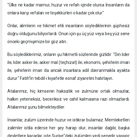
"Ülke ne kadar mamur, huzur ve refah içinde olursa İnsanların da
onlara karşı vefaları ve teşekkürleri o kadar çok olur."
Onlar, alimlerin ve hikmet ehli insanların söylediklerinin şüphesiz
doğru olduğunu biliyorlardı. Onun için şu üç yüz veya beş yüz sene
önceki geçmişimize bir göz atın..
Bu söylediklerimiz, onların şu hikmetli sözlerinde gizlidir: "Din lider
ile; lider asker ile; asker mal (teçhizat) ile; ekonomi, şehirlerin imarı
ile, şehirlerin imarı da ancak insanlara adil davranmakla ayakta
durur." Fatih”in tebdil-i kıyafetle esnaf ziyaretini hatırlayın..
Atalarımız, hiç kimsenin haksızlık ve zulmüne ortak olmazlar,
halkın yeteneksiz, beceriksiz ve cahil kalmasına razı olmazlardı.
Atalarımız şunu bilmekteydiler:
İnsanlar, zulüm üzerinde huzur ve istikrar bulamaz. Memleketleri
zalimler istila ederse her şey harap olur; insanlar dağılır, başka
devletlere kaçarlar, işte Suriye”deki zulümleri yedi senedir yaşıyor