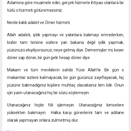
Adamına göre muamele eder, gerçek hizmete ihtiyacı olanlara bir
türlü o hizmeti götüremezsiniz.
Nerde kaldı adalet ve Ömer hizmeti.
Allah adaleti, iyilik yapmayı ve yakınlara bakmayı emrederken,
bizler tam tersine sizlere yan bakana değil iyilik yapmak,
yüzünüzü ekşitiyorsunuz, neye gelmiş diye. Dememişler mi; keser
döner sap döner, bir gün gelir hesap döner diye.
Makam ve tüm mevkilerin sahibi Yüce Allah’tır. Bir gün o
makamlar sizlere kalmayacak, bir gün gücünüz zayıflayacak, hiç
yüzüne bakmadığınız kişilere muhtaç olacaksınız kim bilir. Onun
için yarın utanacağınız hiç bir sözü söylemeyin.
Utanacağınız hiçbir fiili işlemeyin. Utanacağınız kimselere
yüksekten bakmayın. Halka karşı görevlerini tam ve adilane
olarak yapmayan onlara zulmetmiş olur.