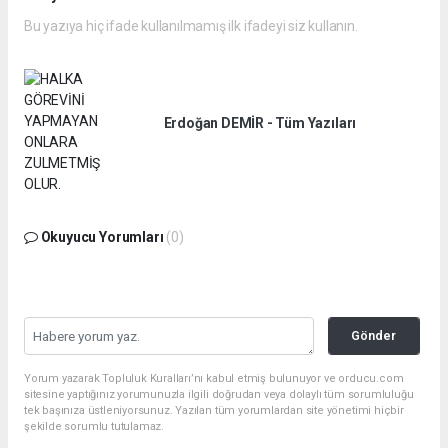
Bu yazıya hiç ifade kullanılmamış ilk ifadeyi siz kullanın.
Erdoğan DEMİR - Tüm Yazıları
Okuyucu Yorumları
(0)
Gönder
Yorum yazarak Topluluk Kuralları’nı kabul etmiş bulunuyor ve orducu.com
sitesine yaptığınız yorumunuzla ilgili doğrudan veya dolaylı tüm sorumluluğu
tek başınıza üstleniyorsunuz. Yazılan tüm yorumlardan site yönetimi hiçbir
şekilde sorumlu tutulamaz.