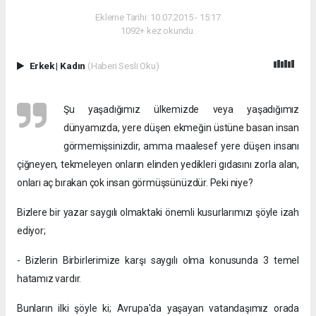
Ekleme Tarihi: 10.07.2015 - 15:17
1092+ kez okundu.
Erkek
|
Kadın
(Haberi Sesli Oku)
Şu yaşadığımız ülkemizde veya yaşadığımız
dünyamızda, yere düşen ekmeğin üstüne basan insan
görmemişsinizdir, amma maalesef yere düşen insanı
çiğneyen, tekmeleyen onların elinden yedikleri gıdasını zorla alan,
onları aç bırakan çok insan görmüşsünüzdür. Peki niye?
Bizlere bir yazar saygılı olmaktaki önemli kusurlarımızı şöyle izah
ediyor;
- Bizlerin Birbirlerimize karşı saygılı olma konusunda 3 temel
hatamız vardır.
Bunların ilki şöyle ki; Avrupa'da yaşayan vatandaşımız orada