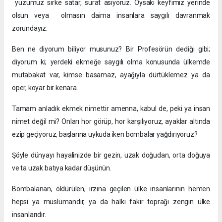
yüzümüz sirke satar, surat asıyoruz. Oysaki keyfimiz yerinde
olsun veya olmasın daima insanlara saygılı davranmak
zorundayız.
Ben ne diyorum biliyor musunuz? Bir Profesörün dediği gibi;
diyorum ki; yerdeki ekmeğe saygılı olma konusunda ülkemde
mutabakat var, kimse basamaz, ayağıyla dürtüklemez ya da
öper, koyar bir kenara.
Tamam anladık ekmek nimettir amenna, kabul de, peki ya insan
nimet değil mi? Onları hor görüp, hor karşılıyoruz, ayaklar altında
ezip geçiyoruz, başlarına uykuda iken bombalar yağdırıyoruz?
Şöyle dünyayı hayalinizde bir gezin, uzak doğudan, orta doğuya
ve ta uzak batıya kadar düşünün.
Bombalanan, öldürülen, ırzına geçilen ülke insanlarının hemen
hepsi ya müslümandır, ya da halkı fakir toprağı zengin ülke
insanlarıdır.