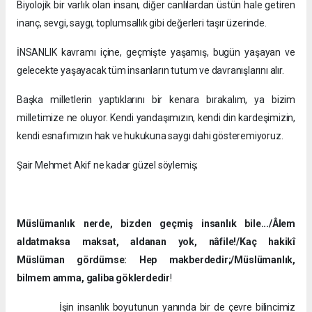
Biyolojik bir varlık olan insanı, diğer canlılardan üstün hale getiren
inanç, sevgi, saygı, toplumsallık gibi değerleri taşır üzerinde.
İNSANLIK kavramı içine, geçmişte yaşamış, bugün yaşayan ve
gelecekte yaşayacak tüm insanların tutum ve davranışlarını alır.
Başka milletlerin yaptıklarını bir kenara bırakalım, ya bizim
milletimize ne oluyor. Kendi yandaşımızın, kendi din kardeşimizin,
kendi esnafımızın hak ve hukukuna saygı dahi gösteremiyoruz.
Şair Mehmet Akif ne kadar güzel söylemiş;
Müslümanlık nerde, bizden geçmiş insanlık bile.../Âlem
aldatmaksa maksat, aldanan yok, nâfile!/Kaç hakikî
Müslüman gördümse: Hep makberdedir;/Müslümanlık,
bilmem amma, galiba göklerdedir
!
İşin insanlık boyutunun yanında bir de çevre bilincimiz