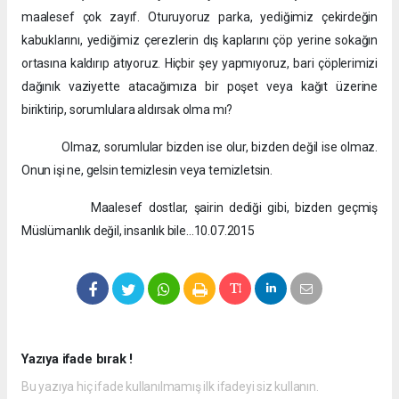
maalesef çok zayıf. Oturuyoruz parka, yediğimiz çekirdeğin
kabuklarını, yediğimiz çerezlerin dış kaplarını çöp yerine sokağın
ortasına kaldırıp atıyoruz. Hiçbir şey yapmıyoruz, bari çöplerimizi
dağınık vaziyette atacağımıza bir poşet veya kağıt üzerine
biriktirip, sorumlulara aldırsak olma mı?
Olmaz, sorumlular bizden ise olur, bizden değil ise olmaz.
Onun işi ne, gelsin temizlesin veya temizletsin.
Maalesef dostlar, şairin dediği gibi, bizden geçmiş
Müslümanlık değil, insanlık bile…10.07.2015
Yazıya ifade bırak !
Bu yazıya hiç ifade kullanılmamış ilk ifadeyi siz kullanın.