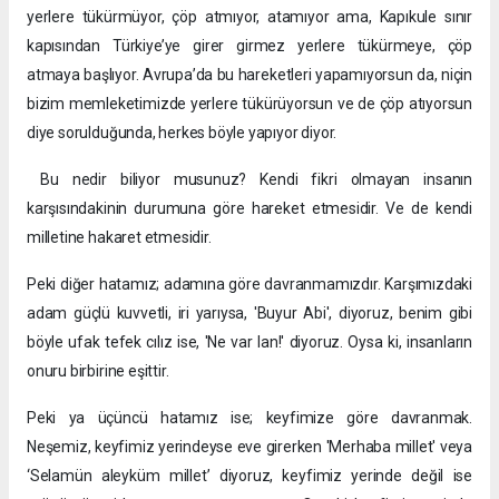
yerlere tükürmüyor, çöp atmıyor, atamıyor ama, Kapıkule sınır
kapısından Türkiye’ye girer girmez yerlere tükürmeye, çöp
atmaya başlıyor. Avrupa’da bu hareketleri yapamıyorsun da, niçin
bizim memleketimizde yerlere tükürüyorsun ve de çöp atıyorsun
diye sorulduğunda, herkes böyle yapıyor diyor.
Bu nedir biliyor musunuz? Kendi fikri olmayan insanın
karşısındakinin durumuna göre hareket etmesidir. Ve de kendi
milletine hakaret etmesidir.
Peki diğer hatamız; adamına göre davranmamızdır. Karşımızdaki
adam güçlü kuvvetli, iri yarıysa, 'Buyur Abi', diyoruz, benim gibi
böyle ufak tefek cılız ise, 'Ne var lan!' diyoruz. Oysa ki, insanların
onuru birbirine eşittir.
Peki ya üçüncü hatamız ise; keyfimize göre davranmak.
Neşemiz, keyfimiz yerindeyse eve girerken 'Merhaba millet' veya
‘Selamün aleyküm millet’ diyoruz, keyfimiz yerinde değil ise