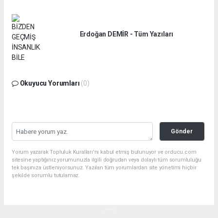
Erdoğan DEMİR - Tüm Yazıları
Okuyucu Yorumları
(0)
Gönder
Yorum yazarak Topluluk Kuralları’nı kabul etmiş bulunuyor ve orducu.com
sitesine yaptığınız yorumunuzla ilgili doğrudan veya dolaylı tüm sorumluluğu
tek başınıza üstleniyorsunuz. Yazılan tüm yorumlardan site yönetimi hiçbir
şekilde sorumlu tutulamaz.