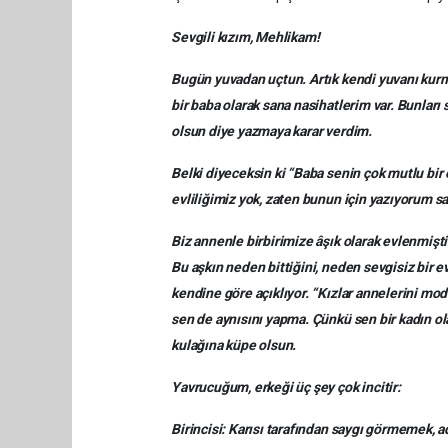
Sevgili kızım, Mehlikam!
Bugün yuvadan uçtun. Artık kendi yuvanı kurm
bir baba olarak sana nasihatlerim var. Bunları
olsun diye yazmaya karar verdim.
Belki diyeceksin ki “Baba senin çok mutlu bir 
evliliğimiz yok, zaten bunun için yazıyorum s
Biz annenle birbirimize âşık olarak evlenmişt
Bu aşkın neden bittiğini, neden sevgisiz bir 
kendine göre açıklıyor. “Kızlar annelerini mod
sen de aynısını yapma. Çünkü sen bir kadın ol
kulağına küpe olsun.
Yavrucuğum, erkeği üç şey çok incitir:
Birincisi: Karısı tarafından saygı görmemek, 