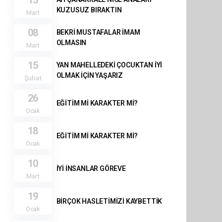
15
KUZUSUZ BIRAKTIN
Mart
08
BEKRİ MUSTAFALAR İMAM
OLMASIN
Mart
15
YAN MAHELLEDEKİ ÇOCUKTAN İYİ
OLMAK İÇİN YAŞARIZ
Şubat
26
EĞİTİM Mİ KARAKTER Mİ?
Ocak
18
EĞİTİM Mİ KARAKTER Mİ?
Ocak
10
İYİ İNSANLAR GÖREVE
Mart
19
BİRÇOK HASLETİMİZİ KAYBETTİK
Ocak