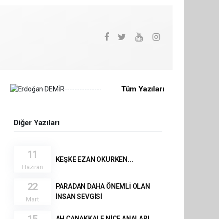
Tüm Yazıları
Diğer Yazıları
11
KEŞKE EZAN OKURKEN...
Haziran
22
PARADAN DAHA ÖNEMLİ OLAN
İNSAN SEVGİSİ
Mart
AH ÇANAKKALE NİCE ANALARI