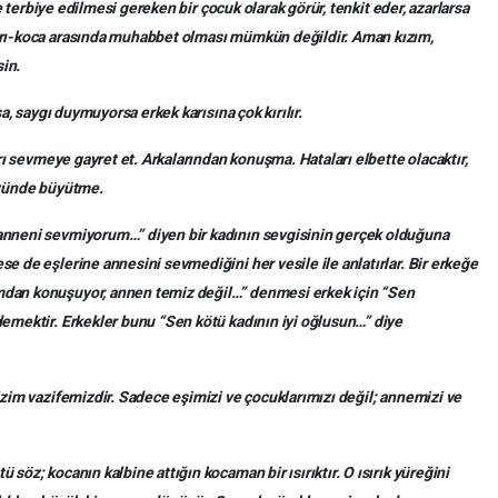
de terbiye edilmesi gereken bir çocuk olarak görür, tenkit eder, azarlarsa
arı-koca arasında muhabbet olması mümkün değildir. Aman kızım,
sin.
sa, saygı duymuyorsa erkek karısına çok kırılır.
arı sevmeye gayret et. Arkalarından konuşma. Hataları elbette olacaktır,
özünde büyütme.
anneni sevmiyorum…” diyen bir kadının sevgisinin gerçek olduğuna
e de eşlerine annesini sevmediğini her vesile ile anlatırlar. Bir erkeğe
dan konuşuyor, annen temiz değil…” denmesi erkek için “Sen
emektir. Erkekler bunu “Sen kötü kadının iyi oğlusun…” diye
izim vazifemizdir. Sadece eşimizi ve çocuklarımızı değil; annemizi ve
söz; kocanın kalbine attığın kocaman bir ısırıktır. O ısırık yüreğini