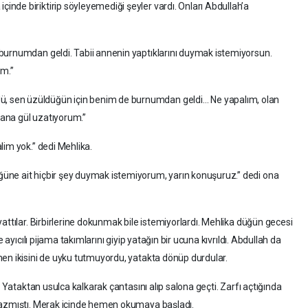
de biriktirip söyleyemediği şeyler vardı. Onları Abdullah’a
burnumdan geldi. Tabii annenin yaptıklarını duymak istemiyorsun.
m.”
 sen üzüldüğün için benim de burnumdan geldi… Ne yapalım, olan
 sana gül uzatıyorum.”
lim yok.” dedi Mehlika.
üne ait hiçbir şey duymak istemiyorum, yarın konuşuruz.” dedi ona
attılar. Birbirlerine dokunmak bile istemiyorlardı. Mehlika düğün gecesi
 ayıcılı pijama takımlarını giyip yatağın bir ucuna kıvrıldı. Abdullah da
en ikisini de uyku tutmuyordu, yatakta dönüp durdular.
. Yataktan usulca kalkarak çantasını alıp salona geçti. Zarfı açtığında
yazmıştı. Merak içinde hemen okumaya başladı.