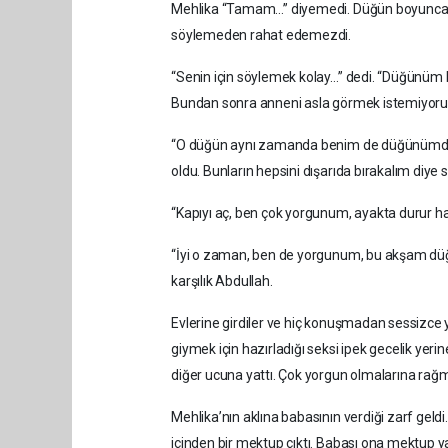
Mehlika “Tamam…” diyemedi. Düğün boyunca için
söylemeden rahat edemezdi.
“Senin için söylemek kolay…” dedi. “Düğünüm 
Bundan sonra anneni asla görmek istemiyoru
“O düğün aynı zamanda benim de düğünümdü,
oldu. Bunların hepsini dışarıda bırakalım diye
“Kapıyı aç, ben çok yorgunum, ayakta durur ha
“İyi o zaman, ben de yorgunum, bu akşam düğ
karşılık Abdullah.
Evlerine girdiler ve hiç konuşmadan sessizce y
giymek için hazırladığı seksi ipek gecelik yerine
diğer ucuna yattı. Çok yorgun olmalarına rağm
Mehlika’nın aklına babasının verdiği zarf geldi
içinden bir mektup çıktı. Babası ona mektup 