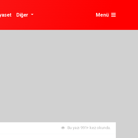
yaset
Diğer
Menü
Bu yazı 991+ kez okundu.