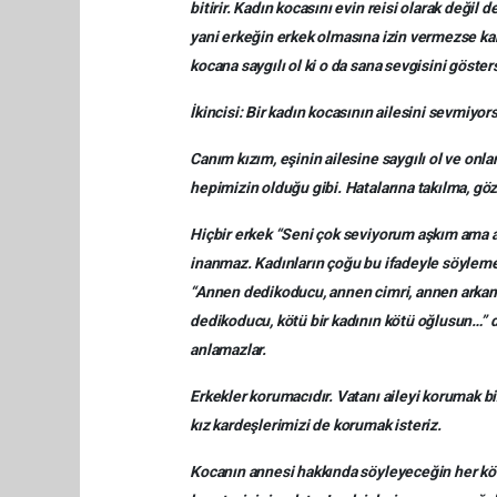
bitirir. Kadın kocasını evin reisi olarak değil 
yani erkeğin erkek olmasına izin vermezse k
kocana saygılı ol ki o da sana sevgisini göster
İkincisi: Bir kadın kocasının ailesini sevmiyor
Canım kızım, eşinin ailesine saygılı ol ve onl
hepimizin olduğu gibi. Hatalarına takılma, g
Hiçbir erkek “Seni çok seviyorum aşkım ama 
inanmaz. Kadınların çoğu bu ifadeyle söylemes
“Annen dedikoducu, annen cimri, annen arkam
dedikoducu, kötü bir kadının kötü oğlusun…” d
anlamazlar.
Erkekler korumacıdır. Vatanı aileyi korumak b
kız kardeşlerimizi de korumak isteriz.
Kocanın annesi hakkında söyleyeceğin her kötü 