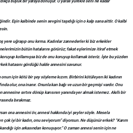
oğaldıkça büyük bir yaraya dönüşür. O yaralı yürekle seni ne kadar
indir. Eşin kalbinde senin sevgini taşıdığı için o kalp sana aittir. O kalbi
esin.
ş yere uğraşıp onu kırma. Kadınlar zannederler ki biz erkekler
elerimizin bütün hatalarını görürüz; fakat eşlerimize itiraf etmek
koruyup kollamışsa biz de onu koruyup kollamak isteriz. İşte bu yüzden
erkek hatasını gördüğü halde annesini savunur.
onun için kötü bir şey söyleme kızım. Birbirini kötüleyen iki kadının
ında olur, ona inanır. Onunla kan bağı ve uzun bir geçmişi vardır. Onu
 annesine sırtını dönüp karısının yanında yer almak istemez. Akıllı bir
arasında bırakmaz.
san ona annesini öv, annesi hakkında iyi şeyler söyle. Mesela
en çok iyi bir kadın, onu seviyorum” diyorsun. Ne düşünür erkek? “Karım
skandığı için arkasından konuşuyor.” O zaman annesi senin için ne