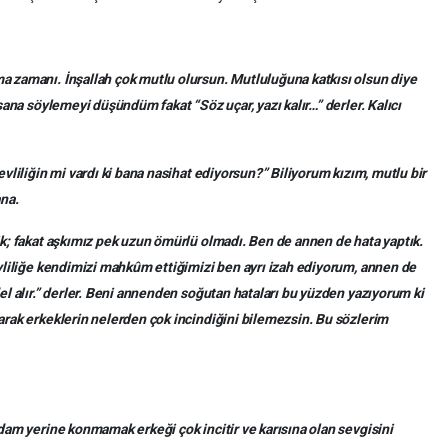
a zamanı. İnşallah çok mutlu olursun. Mutluluğuna katkısı olsun diye
 sana söylemeyi düşündüm fakat “Söz uçar, yazı kalır…” derler. Kalıcı
evliliğin mi vardı ki bana nasihat ediyorsun?” Biliyorum kızım, mutlu bir
ana.
ik; fakat aşkımız pek uzun ömürlü olmadı. Ben de annen de hata yaptık.
evliliğe kendimizi mahkûm ettiğimizi ben ayrı izah ediyorum, annen de
el alır.” derler. Beni annenden soğutan hataları bu yüzden yazıyorum ki
arak erkeklerin nelerden çok incindiğini bilemezsin. Bu sözlerim
adam yerine konmamak erkeği çok incitir ve karısına olan sevgisini