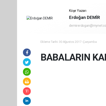
Köşe Yazarı
Erdoğan DEMİR
demirerdogan@mynet.c
Ekleme Tarihi: 30 Ağustos 2017 -Çarşamba
BABALARIN KA