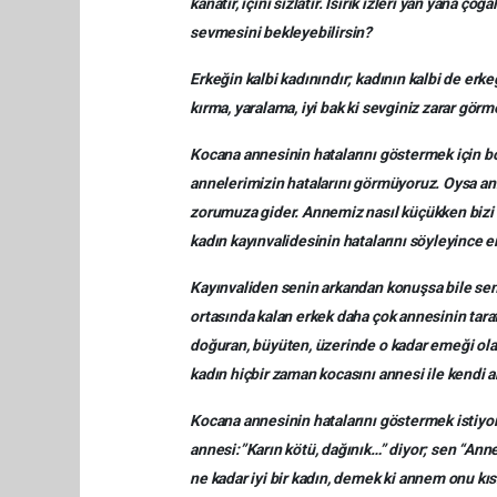
kanatır, içini sızlatır. Isırık izleri yan yana ç
sevmesini bekleyebilirsin?
Erkeğin kalbi kadınındır; kadının kalbi de erkeğ
kırma, yaralama, iyi bak ki sevginiz zarar görm
Kocana annesinin hatalarını göstermek için bo
annelerimizin hatalarını görmüyoruz. Oysa ann
zorumuza gider. Annemiz nasıl küçükken bizi 
kadın kayınvalidesinin hatalarını söyleyince 
Kayınvaliden senin arkandan konuşsa bile sen 
ortasında kalan erkek daha çok annesinin taraf
doğuran, büyüten, üzerinde o kadar emeği olan
kadın hiçbir zaman kocasını annesi ile kendi 
Kocana annesinin hatalarını göstermek istiyor
annesi:”Karın kötü, dağınık…” diyor; sen “Ann
ne kadar iyi bir kadın, demek ki annem onu kı