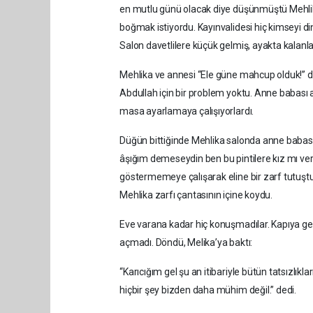
en mutlu günü olacak diye düşünmüştü Mehlik
boğmak istiyordu. Kayınvalidesi hiç kimseyi d
Salon davetlilere küçük gelmiş, ayakta kalanl
Mehlika ve annesi “Ele güne mahcup olduk!” 
Abdullah için bir problem yoktu. Anne babası a
masa ayarlamaya çalışıyorlardı.
Düğün bittiğinde Mehlika salonda anne babası
âşığım demeseydin ben bu pintilere kız mı ver
göstermemeye çalışarak eline bir zarf tutuştur
Mehlika zarfı çantasının içine koydu.
Eve varana kadar hiç konuşmadılar. Kapıya geldi
açmadı. Döndü, Melika’ya baktı:
“Karıcığım gel şu an itibariyle bütün tatsızlıkla
hiçbir şey bizden daha mühim değil.” dedi.