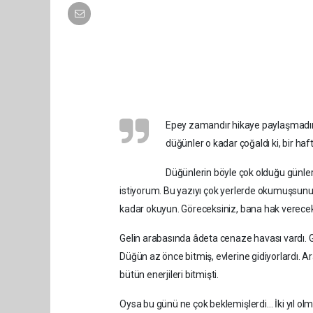
Epey zamandır hikaye paylaşmadım 
düğünler o kadar çoğaldı ki, bir ha
Düğünlerin böyle çok olduğu günler
istiyorum. Bu yazıyı çok yerlerde okumuşsu
kadar okuyun. Göreceksiniz, bana hak verecek
Gelin arabasında âdeta cenaze havası vardı. Ge
Düğün az önce bitmiş, evlerine gidiyorlardı. 
bütün enerjileri bitmişti.
Oysa bu günü ne çok beklemişlerdi… İki yıl ol