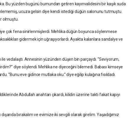
a. Bu yüzden bugünü burnundan getiren kayınvalidesini bir kaşık suda
inlememiş, ucuza gelsin diye kendi istediği düğün salonunu tutmuştu.
ar olmuştu.
diye çok fena sinirlenmişlerdi. Mehlika düğün boyunca söylenmese
ksaklıkları gidermek için uğraşıyorlardı. Ayakta kalanlara sandalye ve
 ile vedalaştı. Annesinin yüzünden düşen bin parçaydı. “Seviyorum,
irdim?” diye söylendi. Mehlika ne diyeceğini bilemedi. Babası kimseye
du. “Bunu eve gidince mutlaka oku.” diye eğilip kulağına fısıldadı.
klerinde Abdullah anahtarı çıkardı, kilidin üzerine taktı fakat kapıyı
rı dışarıda bırakalım ve evimize iki sevgili olarak girelim. Yaşadığımız