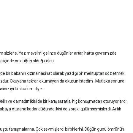
sizlerle. Yaz mevsimi gelince düğünler artar, hatta çevremizde
fta içinde on düğün olduğu oldu.
de bir babanın kızına nasihat olarak yazdığı bir mektuptan söz etmek
nuzdur. Okuyana tekrar, okumayan da okusun istedim. Mutlaka sonuna
siniz iyi ki okudum diye…
lin ve damadın ikisi de bir karış suratla, hiç konuşmadan oturuyorlardı.
Arabaya oturana kadar düğünde ikisi de zoraki gülümsemişlerdi. Artık
muştu tanışmalarına. Çok sevmişlerdi birbirlerini. Düğün günü ömrünün