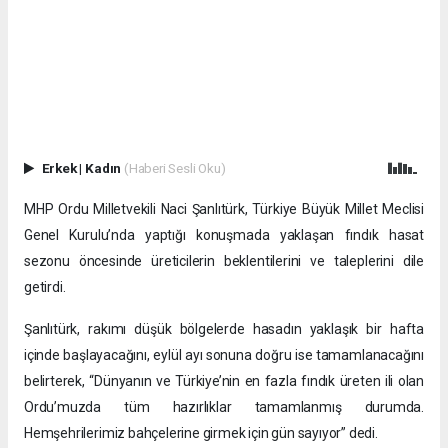
Erkek
|
Kadın
(Haberi Sesli Oku)
MHP Ordu Milletvekili Naci Şanlıtürk, Türkiye Büyük Millet Meclisi
Genel Kurulu’nda yaptığı konuşmada yaklaşan fındık hasat
sezonu öncesinde üreticilerin beklentilerini ve taleplerini dile
getirdi.
Şanlıtürk, rakımı düşük bölgelerde hasadın yaklaşık bir hafta
içinde başlayacağını, eylül ayı sonuna doğru ise tamamlanacağını
belirterek, “Dünyanın ve Türkiye’nin en fazla fındık üreten ili olan
Ordu’muzda tüm hazırlıklar tamamlanmış durumda.
Hemşehrilerimiz bahçelerine girmek için gün sayıyor” dedi.