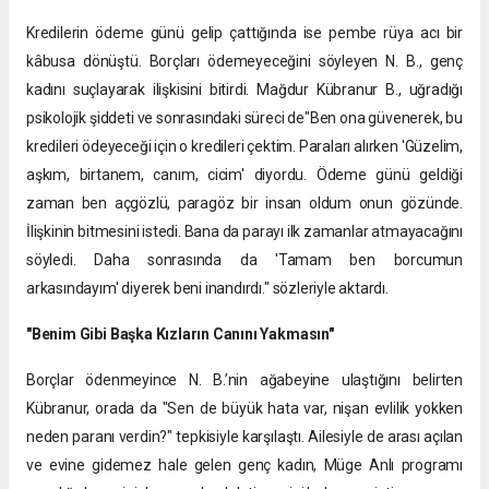
Kredilerin ödeme günü gelip çattığında ise pembe rüya acı bir
kâbusa dönüştü. Borçları ödemeyeceğini söyleyen N. B., genç
kadını suçlayarak ilişkisini bitirdi. Mağdur Kübranur B., uğradığı
psikolojik şiddeti ve sonrasındaki süreci de"Ben ona güvenerek, bu
kredileri ödeyeceği için o kredileri çektim. Paraları alırken 'Güzelim,
aşkım, birtanem, canım, cicim' diyordu. Ödeme günü geldiği
zaman ben açgözlü, paragöz bir insan oldum onun gözünde.
İlişkinin bitmesini istedi. Bana da parayı ilk zamanlar atmayacağını
söyledi. Daha sonrasında da 'Tamam ben borcumun
arkasındayım' diyerek beni inandırdı." sözleriyle aktardı.
"Benim Gibi Başka Kızların Canını Yakmasın"
Borçlar ödenmeyince N. B.’nin ağabeyine ulaştığını belirten
Kübranur, orada da "Sen de büyük hata var, nişan evlilik yokken
neden paranı verdin?" tepkisiyle karşılaştı. Ailesiyle de arası açılan
ve evine gidemez hale gelen genç kadın, Müge Anlı programı