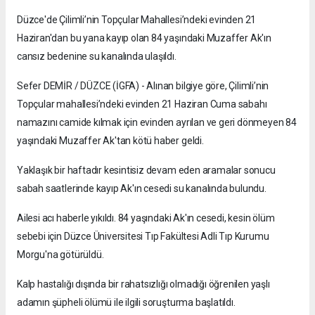
Düzce'de Çilimli’nin Topçular Mahallesi’ndeki evinden 21
Haziran'dan bu yana kayıp olan 84 yaşındaki Muzaffer Ak'ın
cansız bedenine su kanalında ulaşıldı.
Sefer DEMİR / DÜZCE (İGFA) - Alınan bilgiye göre, Çilimli’nin
Topçular mahallesi’ndeki evinden 21 Haziran Cuma sabahı
namazını camide kılmak için evinden ayrılan ve geri dönmeyen 84
yaşındaki Muzaffer Ak'tan kötü haber geldi.
Yaklaşık bir haftadır kesintisiz devam eden aramalar sonucu
sabah saatlerinde kayıp Ak'ın cesedi su kanalında bulundu.
Ailesi acı haberle yıkıldı. 84 yaşındaki Ak'ın cesedi, kesin ölüm
sebebi için Düzce Üniversitesi Tıp Fakültesi Adli Tıp Kurumu
Morgu'na götürüldü.
Kalp hastalığı dışında bir rahatsızlığı olmadığı öğrenilen yaşlı
adamın şüpheli ölümü ile ilgili soruşturma başlatıldı.