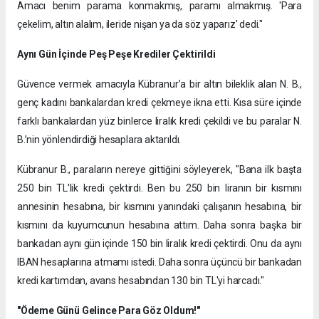
Amacı benim parama konmakmış, paramı almakmış. 'Para
çekelim, altın alalım, ileride nişan ya da söz yaparız' dedi."
Aynı Gün İçinde Peş Peşe Krediler Çektirildi
Güvence vermek amacıyla Kübranur’a bir altın bileklik alan N. B.,
genç kadını bankalardan kredi çekmeye ikna etti. Kısa süre içinde
farklı bankalardan yüz binlerce liralık kredi çekildi ve bu paralar N.
B.’nin yönlendirdiği hesaplara aktarıldı.
Kübranur B., paraların nereye gittiğini söyleyerek, "Bana ilk başta
250 bin TL'lik kredi çektirdi. Ben bu 250 bin liranın bir kısmını
annesinin hesabına, bir kısmını yanındaki çalışanın hesabına, bir
kısmını da kuyumcunun hesabına attım. Daha sonra başka bir
bankadan aynı gün içinde 150 bin liralık kredi çektirdi. Onu da aynı
IBAN hesaplarına atmamı istedi. Daha sonra üçüncü bir bankadan
kredi kartımdan, avans hesabından 130 bin TL'yi harcadı."
"Ödeme Günü Gelince Para Göz Oldum!"