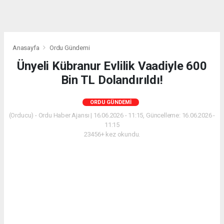
Anasayfa
Ordu Gündemi
Ünyeli Kübranur Evlilik Vaadiyle 600
Bin TL Dolandırıldı!
ORDU GÜNDEMI
(Orducu) - Ordu Haber Ajansı | 16.06.2026 - 11:15, Güncelleme: 16.06.2026 -
11:15
23456+ kez okundu.