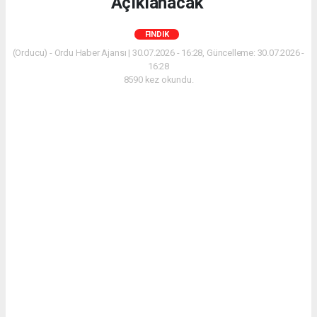
Açıklanacak'
FINDIK
(Orducu) - Ordu Haber Ajansı | 30.07.2026 - 16:28, Güncelleme: 30.07.2026 -
16:28
8590 kez okundu.