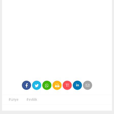
#ünye
#evlilik