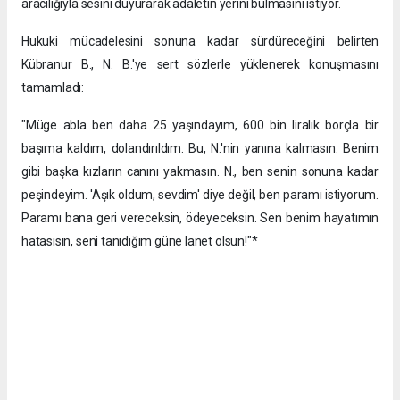
aracılığıyla sesini duyurarak adaletin yerini bulmasını istiyor.
Hukuki mücadelesini sonuna kadar sürdüreceğini belirten
Kübranur B., N. B.'ye sert sözlerle yüklenerek konuşmasını
tamamladı:
"Müge abla ben daha 25 yaşındayım, 600 bin liralık borçla bir
başıma kaldım, dolandırıldım. Bu, N.'nin yanına kalmasın. Benim
gibi başka kızların canını yakmasın. N., ben senin sonuna kadar
peşindeyim. 'Aşık oldum, sevdim' diye değil, ben paramı istiyorum.
Paramı bana geri vereceksin, ödeyeceksin. Sen benim hayatımın
hatasısın, seni tanıdığım güne lanet olsun!"*