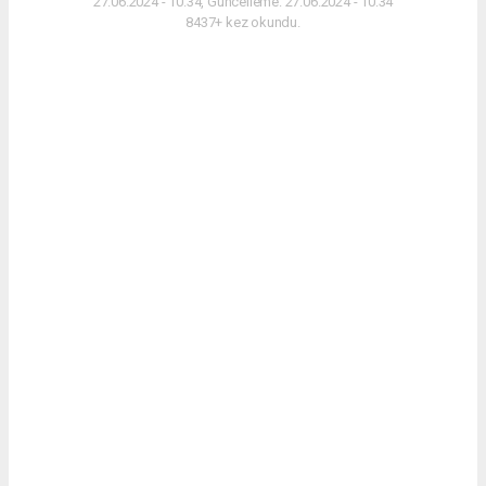
27.06.2024 - 10:34, Güncelleme: 27.06.2024 - 10:34
8437+ kez okundu.