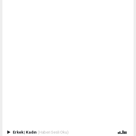
Erkek
|
Kadın
(Haberi Sesli Oku)