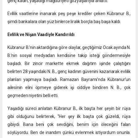
genç kadın, yaşadığı mağduriyeti gözyaşlarıyla anlattı.
Evlilik vaatlerine inanarak peş peşe krediler çeken Kübranur B.,
şimdi bankalara olan yüz binlerce liralık borçla baş başa kaldı.
Evlilik ve Nişan Vaadiyle Kandırıldı
Kübranur B.’nin aktardığına göre olaylar, geçtiğimiz Ocak ayında N.
B.’nin sosyal medyadan kendisine takip isteği göndermesiyle
başladı. Bir zincir markette ekmek dağıtım işinde çalıştığını
belirten 28 yaşındaki N. B., genç kadının güvenini kazanarak evlilik
planları yapmaya başladı. Ramazan Bayramı’nda Kübranur’un
ailesinin elini öpmeye giderek işi ciddiye bindiren N. B., çok
geçmeden niyetini belli etti.
Yaşadığı süreci anlatan Kübranur B., ilk başta her şeyin bir rüya
gibi olduğunu belirterek, "Her şey ilk başta çok güzeldi, rüya
gibiydi. Bana beni çok sevdiğini, benim için öleceğini falan
söylüyordu. Ben de inandım çünkü evlenmek istiyordum onunla.