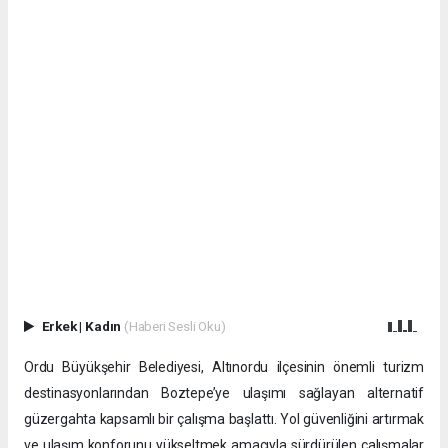
Erkek
|
Kadın
(Haberi Sesli Oku)
Ordu Büyükşehir Belediyesi, Altınordu ilçesinin önemli turizm
destinasyonlarından Boztepe’ye ulaşımı sağlayan alternatif
güzergahta kapsamlı bir çalışma başlattı. Yol güvenliğini artırmak
ve ulaşım konforunu yükseltmek amacıyla sürdürülen çalışmalar