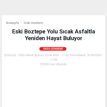
Anasayfa
Ordu Gündemi
Eski Boztepe Yolu Sıcak Asfaltla
Yeniden Hayat Buluyor
ORDU GÜNDEMI
(Orducu) - Ordu Haber Ajansı | 16.06.2026 - 11:05, Güncelleme: 16.06.2026 -
11:05
22553+ kez okundu.