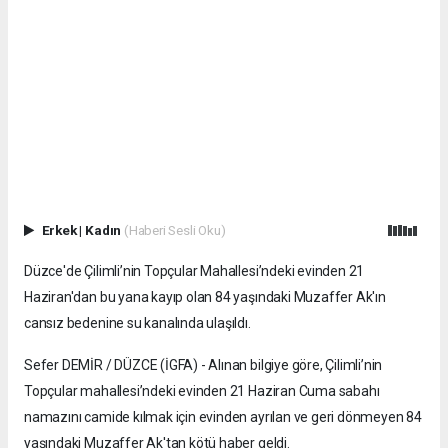
Erkek
|
Kadın
(Haberi Sesli Oku)
Düzce'de Çilimli’nin Topçular Mahallesi’ndeki evinden 21
Haziran'dan bu yana kayıp olan 84 yaşındaki Muzaffer Ak'ın
cansız bedenine su kanalında ulaşıldı.
Sefer DEMİR / DÜZCE (İGFA) - Alınan bilgiye göre, Çilimli’nin
Topçular mahallesi’ndeki evinden 21 Haziran Cuma sabahı
namazını camide kılmak için evinden ayrılan ve geri dönmeyen 84
yaşındaki Muzaffer Ak'tan kötü haber geldi.