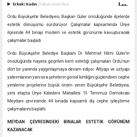
Erkek
|
Kadın
(Haberi Sesli Oku)
Ordu Büyükşehir Belediyesi, Başkan Güler öncülüğünde ilçelerde
estetik dönüşümü sürdürüyor. Çalışmalar kapsamında Ünye
ilçesinde 44 binayı modern ve estetik görünüme kavuşturacak
çalışmalar başladı.
Ordu Büyükşehir Belediye Başkanı Dr. Mehmet Hilmi Güler’in
öncülüğünde hayata geçirilen kent estetiği çalışmaları Ordu’nun
dört bir yanında yaygınlaşmaya devam ediyor. Altyapı ve üstyapı
yatırımlarının yanı sıra şehirlerin görsel kimliğini güçlendiren cephe
yenileme projelerine büyük önem veren Büyükşehir Belediyesi,
yeni etapta Ünye Kaledere Mahallesi 15 Temmuz Demokrasi
Meydanı çevresinde 44 binada kapsamlı dış cephe iyileştirme
çalışmalarını başlattı.
MEYDAN ÇEVRESİNDEKİ BİNALAR ESTETİK GÖRÜNÜM
KAZANACAK